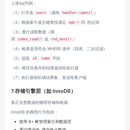
上述sql为例：
（1）打开表
（调用
）
users
handler::open()
（2）根据索引或主键查找满足
的记录
age > 25
（3）逐行读取数据（调
用
或
）
index_read()
rnd_next()
（4）检查是否符合 WHERE 条件（回表、二次过滤）
（5）提取
,
字段
id
name
（6）将符合条件的结果返回给执行器
（7）执行器组织成结果集，发送给客户端
7.存储引擎层（如 InnoDB）
真正负责数据的物理存储和检索。
InnoDB 的典型行为包括：
使用 B+ 树管理索引和数据页
通过缓冲池 缓存热点数据