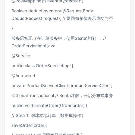
@PostMapping("/inventory/deduct")
Boolean deductInventory(@RequestBody
DeductRequest request); // 返回布尔值表示成功与否
}
服务层实现（在订单服务中，使用Seata注解）：//
OrderServiceImpl.java
@Service
public class OrderServiceImpl {
@Autowired
private ProductServiceClient productServiceClient;
@GlobalTransactional // Seata注解，开启分布式事务
public void createOrder(Order order) {
// Step 1: 创建本地订单（数据库操作）
saveOrder(order);