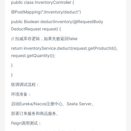
public class InventoryController {
@PostMapping("/inventory/deduct")
public Boolean deductInventory(@RequestBody
DeductRequest request) {
// 扣减库存逻辑，如果失败返回false
return inventoryService.deduct(request.getProductId(),
request.getQuantity());
}
}
联调调试流程：
环境准备：
启动Eureka/Nacos注册中心、Seata Server。
部署订单服务和商品服务。
Feign调用测试：