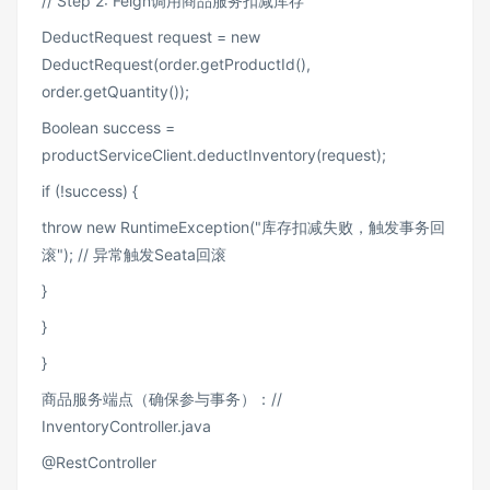
// Step 2: Feign调用商品服务扣减库存
DeductRequest request = new
DeductRequest(order.getProductId(),
order.getQuantity());
Boolean success =
productServiceClient.deductInventory(request);
if (!success) {
throw new RuntimeException("库存扣减失败，触发事务回
滚"); // 异常触发Seata回滚
}
}
}
商品服务端点（确保参与事务）：//
InventoryController.java
@RestController