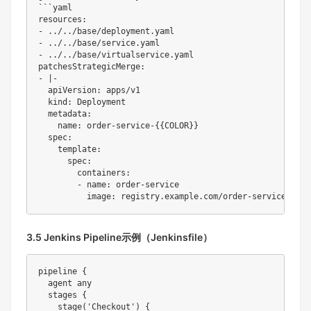
```yaml

resources:

- ../../base/deployment.yaml

- ../../base/service.yaml

- ../../base/virtualservice.yaml

patchesStrategicMerge:

- |-

  apiVersion: apps/v1

  kind: Deployment

  metadata:

    name: order-service-{
{COLOR}}

  spec:

    template:

      spec:

        containers:

        - name: order-service

          image: registry.example.com/order-service:{
3.5 Jenkins Pipeline示例（Jenkinsfile）
pipeline {

  agent any

  stages {

    stage('Checkout') {
