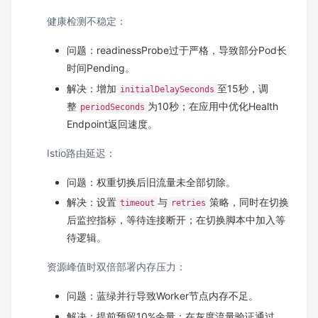
健康检测不稳定：
问题：readinessProbe过于严格，导致部分Pod长
时间Pending。
解决：增加
至15秒，调
initialDelaySeconds
整
为10秒；在应用中优化Health
periodSeconds
Endpoint返回速度。
Istio路由延迟：
问题：权重切换后旧流量未全部切除。
解决：设置
与
策略，同时在切换
timeout
retries
后监控指标，等待连接断开；在切换脚本中加入等
待逻辑。
资源峰值时双倍部署内存压力：
问题：蓝绿并行导致Worker节点内存不足。
解决：提前预留10%余量；在灰度流量验证通过