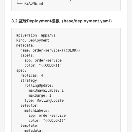
3.2 蓝绿Deployment模板（base/deployment.yaml）
apiVersion: apps/v1

kind: Deployment

metadata:

  name: order-service-{
{COLOR}}

  labels:

    app: order-service

    color: "{
{COLOR}}"

spec:

  replicas: 4

  strategy:

    rollingUpdate:

      maxUnavailable: 1

      maxSurge: 1

    type: RollingUpdate

  selector:

    matchLabels:

      app: order-service

      color: "{
{COLOR}}"

  template:

    metadata:
