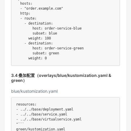
  hosts:

  - "order.example.com"

  http:

  - route:

    - destination:

        host: order-service-blue

        subset: blue

      weight: 100

    - destination:

        host: order-service-green

        subset: green

3.4 叠加配置（overlays/blue/kustomization.yaml &
green）
blue/kustomization.yaml
resources:

- ../../base/deployment.yaml

- ../../base/service.yaml

- ../../base/virtualservice.yaml

"```

green/kustomization.yaml
