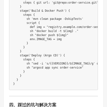
      steps { git url: 'git@repo:order-service.git' }

    }

    stage('Build & Docker Push') {

      steps {

        sh 'mvn clean package -DskipTests'

        script {

          def img = "registry.example.com/order-service:
          sh "docker build -t ${img} ."

          sh "docker push ${img}"

          env.IMAGE_TAG = img

        }

      }

    }

    stage('Deploy (Argo CD)') {

      steps {

        sh "sed -i 's/{
{VERSION}}/${IMAGE_TAG}/g' order-
        sh "argocd app sync order-service"

      }

    }

  }

四、踩过的坑与解决方案