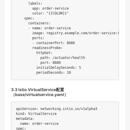
      labels:

        app: order-service

        color: "{
{COLOR}}"

    spec:

      containers:

      - name: order-service

        image: registry.example.com/order-service:{
{VERS
        ports:

        - containerPort: 8080

        readinessProbe:

          httpGet:

            path: /actuator/health

            port: 8080

          initialDelaySeconds: 5

3.3 Istio VirtualService配置
（base/virtualservice.yaml）
apiVersion: networking.istio.io/v1alpha3

kind: VirtualService

metadata:

  name: order-service

spec:
