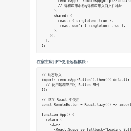
remoteApp
:
'remoteApp@http://localh
// 远程应用名称@远程应用入口文件地址
}
,
shared
:
{
react
:
{
singleton
:
true
}
,
'react-dom'
:
{
singleton
:
true
}
,
}
,
}
)
,
]
,
}
;
在宿主应用中使用远程模块
：
// 动态导入
import
(
'remoteApp/Button'
)
.
then
(
(
{
default
:
// 使用远程应用的 Button 组件
}
)
;
// 或在 React 中使用
const
 RemoteButton 
=
 React
.
lazy
(
(
)
=>
impor
function
App
(
)
{
return
(
<
div
>
<
React
.
Suspense fallback
=
"Loading But