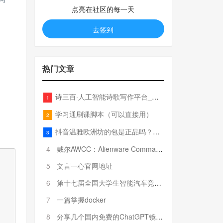
点亮在社区的每一天
去签到
热门文章
诗三百·人工智能诗歌写作平台_在线作诗机_藏头诗生成器_电脑对联_姓名作诗
1
学习通刷课脚本（可以直接用）
2
抖音温雅欧洲坊的包是正品吗？温雅卖的包为啥那么便宜？
3
4
戴尔AWCC：Alienware Command Center 故障排除方法，里面附有超全详解呦，快来快来，欢迎观看~
5
文言一心官网地址
6
第十七届全国大学生智能汽车竞赛全国总决赛参赛队伍奖项公告
7
一篇掌握docker
8
分享几个国内免费的ChatGPT镜像网址(亲测有效-4月25日更新)