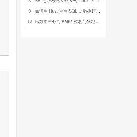
8
SPI 总线概述及嵌入式 Linux 从属 SPI 设备驱动程序开发（第二部分，实践）
9
如何用 Rust 重写 SQLite 数据库（二）:是否有市场空间？
10
跨数据中心的 Kafka 架构与落地实战