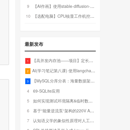
9
【AI作画】使用stable-diffusion-webui搭建AI作画平台
10
【选配电脑】CPU核显工作机控制预算5000
最新发布
【高并发内存池——项目】定长内存池——开胃小菜
1
AI(学习笔记第八课) 使用langchain的embedding models
2
【MySQL分库分表：海量数据架构的终极解决方案】
3
4
69-SQLite应用
5
如何实现测试环境隔离&临时数据库（pytest+SQLite）
6
基于“能量逆流泵“架构的220V AC至20V DC 300W高效电源设计
7
认知语义学的象似性原理对人工智能自然语言处理深层语义分析的影响与启示