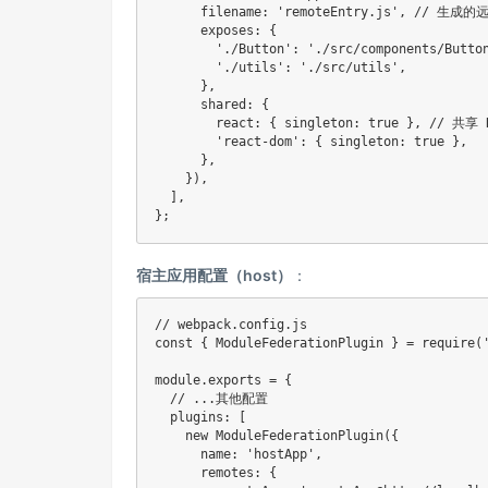
filename
:
'remoteEntry.js'
,
// 生成的
exposes
:
{
'./Button'
:
'./src/components/Butto
'./utils'
:
'./src/utils'
,
}
,
shared
:
{
react
:
{
singleton
:
true
}
,
// 共享 
'react-dom'
:
{
singleton
:
true
}
,
}
,
}
)
,
]
,
}
;
宿主应用配置（host）
：
// webpack.config.js
const
{
 ModuleFederationPlugin 
}
=
require
(
module
.
exports 
=
{
// ...其他配置
plugins
:
[
new
ModuleFederationPlugin
(
{
name
:
'hostApp'
,
remotes
:
{