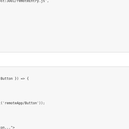
ost:3001/remoteEntry.js'
,
 Button 
}
)
=>
{
t
(
'remoteApp/Button'
)
)
;
ton..."
>