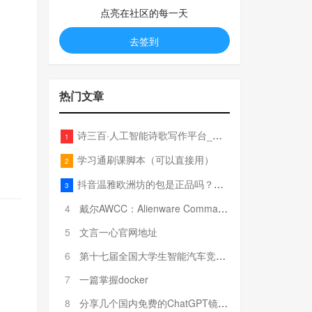
点亮在社区的每一天
去签到
热门文章
诗三百·人工智能诗歌写作平台_在线作诗机_藏头诗生成器_电脑对联_姓名作诗
1
学习通刷课脚本（可以直接用）
2
抖音温雅欧洲坊的包是正品吗？温雅卖的包为啥那么便宜？
3
4
戴尔AWCC：Alienware Command Center 故障排除方法，里面附有超全详解呦，快来快来，欢迎观看~
5
文言一心官网地址
6
第十七届全国大学生智能汽车竞赛全国总决赛参赛队伍奖项公告
7
一篇掌握docker
8
分享几个国内免费的ChatGPT镜像网址(亲测有效-4月25日更新)