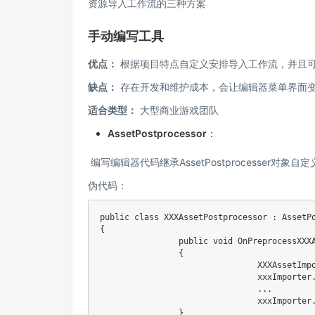
资源导入工作流的三种方案
手动编写工具
优点：
根据项目特点自定义安排导入工作流，并且
缺点：
存在开发和维护成本，会让编辑器菜单界面
适合类型：
大型商业游戏团队
AssetPostprocessor
：
​ 编写编辑器代码继承AssetPostprocesser对
伪代码：
public
class
XXXAssetPostprocessor
:
AssetP
{
public
void
OnPreprocessXXX
{
XXXAssetImp
				xxxImporter
..
.
				xxxImporter
}