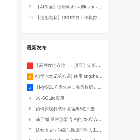
9
【AI作画】使用stable-diffusion-webui搭建AI作画平台
10
【选配电脑】CPU核显工作机控制预算5000
最新发布
【高并发内存池——项目】定长内存池——开胃小菜
1
AI(学习笔记第八课) 使用langchain的embedding models
2
【MySQL分库分表：海量数据架构的终极解决方案】
3
4
69-SQLite应用
5
如何实现测试环境隔离&临时数据库（pytest+SQLite）
6
基于“能量逆流泵“架构的220V AC至20V DC 300W高效电源设计
7
认知语义学的象似性原理对人工智能自然语言处理深层语义分析的影响与启示