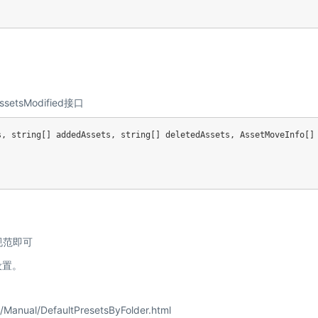
sModified接口
s
,
string
[
]
 addedAssets
,
string
[
]
 deletedAssets
,
AssetMoveInfo
[
]
规范即可
设置。
/Manual/DefaultPresetsByFolder.html