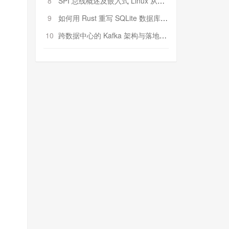
8
SPI 总线概述及嵌入式 Linux 从属 SPI 设备驱动程序开发（第二部分，实践）
9
如何用 Rust 重写 SQLite 数据库（二）:是否有市场空间？
10
跨数据中心的 Kafka 架构与落地实战