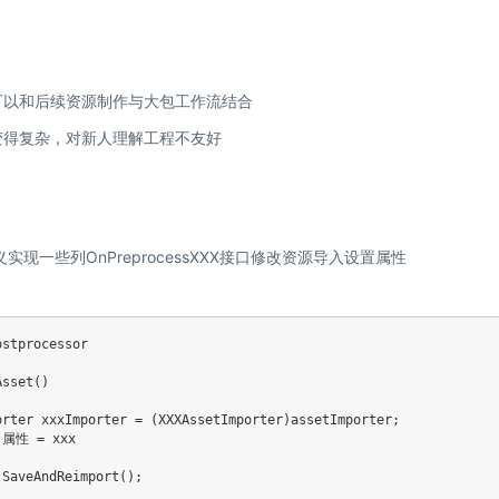
可以和后续资源制作与大包工作流结合
变得复杂，对新人理解工程不友好
象自定义实现一些列OnPreprocessXXX接口修改资源导入设置属性
ostprocessor
Asset
(
)
orter
 xxxImporter 
=
(
XXXAssetImporter
)
assetImporter
;
.
属性 
=
 xxx

.
SaveAndReimport
(
)
;