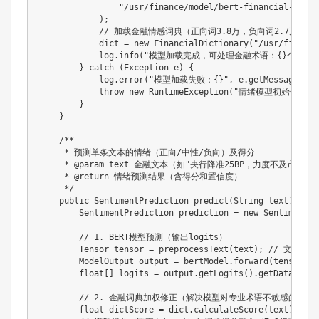
"/usr/finance/model/bert-financial-senti
)
;
// 加载金融情感词典（正向词3.8万，负向词2.7万，带权
            dict 
=
new
FinancialDictionary
(
"/usr/finance
            log
.
info
(
"模型加载完成，可处理金融术语：{}个"
,
 f
}
catch
(
Exception
 e
)
{
            log
.
error
(
"模型加载失败：{}"
,
 e
.
getMessage
(
)
)
;
throw
new
RuntimeException
(
"情绪模型初始化失败，联
}
}
/**

     * 预测单条文本的情绪（正向/中性/负向）及得分

     * @param text 金融文本（如"央行降准25BP，力度不及市场预期
     * @return 情绪预测结果（含得分和置信度）

     */
public
SentimentPrediction
predict
(
String
 text
)
{
SentimentPrediction
 prediction 
=
new
SentimentPr
// 1. BERT模型预测（输出logits）
Tensor
 tensor 
=
preprocessText
(
text
)
;
// 文本转张
ModelOutput
 output 
=
 bertModel
.
forward
(
tensor
)
;
float
[
]
 logits 
=
 output
.
getLogits
(
)
.
getDataAsFlo
// 2. 金融词典加权修正（解决模型对专业术语不敏感的问题
float
 dictScore 
=
 dict
.
calculateScore
(
text
)
;
//