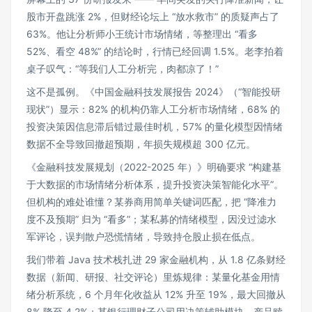
股市开盘跳涨 2%，但财经论坛上 “放水救市” 的质疑声占了
63%。他让分析师小王统计市场情绪，等整理出 “看多
52%、看空 48%” 的结论时，行情已经回调 1.5%。老李拍着
桌子叹气：“等我们人工分析完，肉都凉了！”
这不是孤例。《中国金融科技发展报告 2024》（“智能投研
现状”）显示：82% 的机构仍靠人工分析市场情绪，68% 的
投资决策因信息滞后错过最佳时机，57% 的量化模型因情绪
数据不全导致回撤超预期，年损失规模超 300 亿元。
《金融科技发展规划（2022-2025 年）》明确要求 “构建基
于大数据的市场情绪分析体系，提升投资决策智能化水平”。
但机构的难处谁懂？某券商用简单关键词匹配，把 “降准力
度不及预期” 归为 “看多”；某私募的情绪模型，因没过滤水
军评论，误判散户恐慌情绪，导致持仓股止损在低点。
我们带着 Java 技术栈扎进 29 家金融机构，从 1.8 亿条财经
数据（新闻、研报、社交评论）里炼规律：某量化基金用情
绪分析系统，6 个月年化收益从 12% 升至 19%，最大回撤从
8% 降至 4.2%；某银行理财子公司用决策辅助模块，产品赎