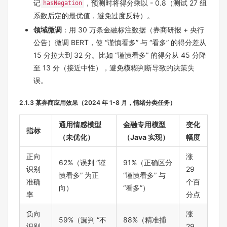
记
，预测时将得分乘以 - 0.8（测试 27 组
hasNegation
系数后定的最优值，避免过度反转）。
领域微调
：用 30 万条金融标注数据（券商研报 + 央行
公告）微调 BERT，使 “谨慎看多” 与 “看多” 的得分差从
15 分拉大到 32 分。比如 “谨慎看多” 的得分从 45 分降
至 13 分（接近中性），避免模糊判断导致的决策失
误。
2.1.3 某券商应用效果（2024 年 1-8 月，情绪分类任务）
通用情感模型
金融专用模型
变化
指标
（未优化）
（Java 实现）
幅度
正向
涨
62%（误判 “谨
91%（正确区分
识别
29
慎看多” 为正
“谨慎看多” 与
准确
个百
向）
“看多”）
率
分点
负向
涨
59%（漏判 “不
88%（精准捕
识别
29