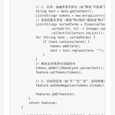
// 1. 分词：金融术语不拆分（如"降准"不拆成"降"+"
String
 text 
=
 data
.
getContent
(
)
;
List
<
String
>
 tokens 
=
new
ArrayList
<
>
(
)
;
// 优先匹配长术语（避免"MLF续作"被拆成"MLF"+"续作
List
<
String
>
 sortedTerms 
=
 financialTerms
.
st
.
sorted
(
(
t1
,
 t2
)
->
Integer
.
compare
(
.
collect
(
Collectors
.
toList
(
)
)
;
for
(
String
 term 
:
 sortedTerms
)
{
if
(
text
.
contains
(
term
)
)
{
                    tokens
.
add
(
term
)
;
                    text 
=
 text
.
replace
(
term
,
""
)
;
// 
}
}
// 剩余文本用IK分词器拆分
            tokens
.
addAll
(
IKAnalyzer
.
parse
(
text
)
)
;
            feature
.
setTokens
(
tokens
)
;
// 2. 识别否定词（如"不""无""未"，反转情感）
            feature
.
setHasNegation
(
tokens
.
stream
(
)
.
anyMa
            features
.
add
(
feature
)
;
}
return
 features
;
}