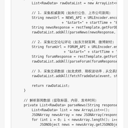
List
<
RawData
>
 rawDataList 
=
new
ArrayList
<
>
(
)
;
// 1. 采集权威新闻（如央行公告、上市公司新闻）
String
 newsUrl 
=
 NEWS_API 
+
URLEncoder
.
encode
(
ev
+
"&start="
+
 startTime 
+
"&end="
String
 newsResponse 
=
 restTemplate
.
getForObject
(
        rawDataList
.
addAll
(
parseNews
(
newsResponse
,
"AUTH
// 2. 采集社交论坛评论（如东方财富网、微博财经）
String
 forumUrl 
=
 FORUM_API 
+
URLEncoder
.
encode
(
+
"&start="
+
 startTime 
+
"&end=
String
 forumResponse 
=
 restTemplate
.
getForObject
        rawDataList
.
addAll
(
parseForum
(
forumResponse
,
"SO
// 3. 采集交易数据（如龙虎榜、期权波动率，从交易所接口
        rawDataList
.
addAll
(
fetchTradeData
(
event
,
 startTi
return
 rawDataList
;
}
// 解析新闻数据（提取标题、内容、发布时间）
private
List
<
RawData
>
parseNews
(
String
 response
,
Str
List
<
RawData
>
 list 
=
new
ArrayList
<
>
(
)
;
JSONArray
 newsArray 
=
new
JSONArray
(
response
)
;
for
(
int
 i 
=
0
;
 i 
<
 newsArray
.
length
(
)
;
 i
++
)
{
JSONObject
 news 
=
 newsArray
.
getJSONObject
(
i
)