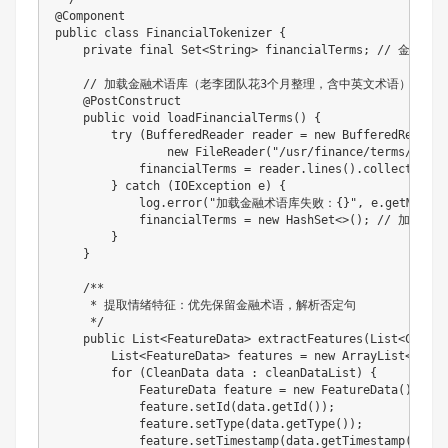
@Component
public
class
FinancialTokenizer
{
private
final
Set
<
String
>
 financialTerms
;
// 金融术
// 加载金融术语库（老李团队花3个月整理，含中英文术语）
@PostConstruct
public
void
loadFinancialTerms
(
)
{
try
(
BufferedReader
 reader 
=
new
BufferedReader
(
new
FileReader
(
"/usr/finance/terms/finan
            financialTerms 
=
 reader
.
lines
(
)
.
collect
(
Coll
}
catch
(
IOException
 e
)
{
            log
.
error
(
"加载金融术语库失败：{}"
,
 e
.
getMessag
            financialTerms 
=
new
HashSet
<
>
(
)
;
// 加载失败
}
}
/**

     * 提取情绪特征：优先保留金融术语，解析否定句

     */
public
List
<
FeatureData
>
extractFeatures
(
List
<
CleanD
List
<
FeatureData
>
 features 
=
new
ArrayList
<
>
(
)
;
for
(
CleanData
 data 
:
 cleanDataList
)
{
FeatureData
 feature 
=
new
FeatureData
(
)
;
            feature
.
setId
(
data
.
getId
(
)
)
;
            feature
.
setType
(
data
.
getType
(
)
)
;
            feature
.
setTimestamp
(
data
.
getTimestamp
(
)
)
;