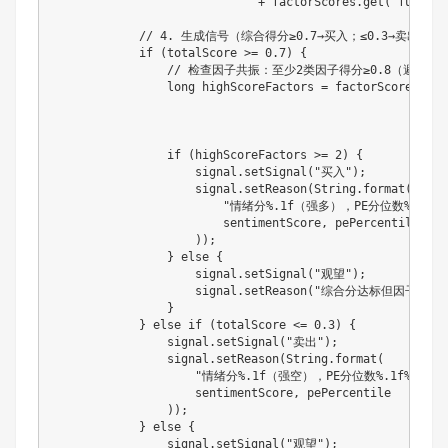
+
 factorScores
.
get
(
"fund"
)
// 4. 生成信号（综合得分≥0.7→买入；≤0.3→卖出；
if
(
totalScore 
>=
0.7
)
{
// 检查因子共振：至少2类因子得分≥0.8（避免单
long
 highScoreFactors 
=
 factorScores
.
val
.
fil
.
cou
if
(
highScoreFactors 
>=
2
)
{
                    signal
.
setSignal
(
"买入"
)
;
                    signal
.
setReason
(
String
.
format
(
"情绪分%.1f（强多），PE分位数%.1f%
                        sentimentScore
,
 pePercentile
,
 no
)
)
;
}
else
{
                    signal
.
setSignal
(
"观望"
)
;
                    signal
.
setReason
(
"综合分达标但因子共振
}
}
else
if
(
totalScore 
<=
0.3
)
{
                signal
.
setSignal
(
"卖出"
)
;
                signal
.
setReason
(
String
.
format
(
"情绪分%.1f（强空），PE分位数%.1f%%，MA
                    sentimentScore
,
 pePercentile

)
)
;
}
else
{
                signal
.
setSignal
(
"观望"
)
;