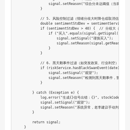
                signal
.
setReason
(
"综合分未达阈值（当前"
+
S
}
// 5. 风险控制过滤（情绪分歧大时降仓或取消信号）
double
 sentimentStdDev 
=
 sentimentService
.
ge
if
(
sentimentStdDev 
>
40
)
{
// 分歧大（标准差
if
(
"买入"
.
equals
(
signal
.
getSignal
(
)
)
)
{
                    signal
.
setSignal
(
"谨慎买入"
)
;
                    signal
.
setReason
(
signal
.
getReason
(
)
}
}
// 6. 黑天鹅事件过滤（如突发政策、行业利空）
if
(
riskService
.
hasBlackSwanEvent
(
date
)
)
{
                signal
.
setSignal
(
"观望"
)
;
                signal
.
setReason
(
"检测到黑天鹅事件，暂停交易
}
}
catch
(
Exception
 e
)
{
            log
.
error
(
"生成{}信号出错：{}"
,
 stockCode
,
 e
.
g
            signal
.
setSignal
(
"观望"
)
;
            signal
.
setReason
(
"系统异常，老李建议手动判断"
)
;
}
return
 signal
;
}