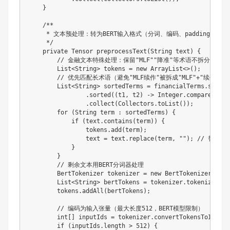
}
/**

     * 文本预处理：转为BERT输入格式（分词、编码、padding）

     */
private
Tensor
preprocessText
(
String
 text
)
{
// 金融文本特殊处理：保留"MLF""降准"等术语不拆分
List
<
String
>
 tokens 
=
new
ArrayList
<
>
(
)
;
// 优先匹配长术语（避免"MLF续作"被拆成"MLF"+"续作"）
List
<
String
>
 sortedTerms 
=
 financialTerms
.
stream
.
sorted
(
(
t1
,
 t2
)
->
Integer
.
compare
(
t2
.
l
.
collect
(
Collectors
.
toList
(
)
)
;
for
(
String
 term 
:
 sortedTerms
)
{
if
(
text
.
contains
(
term
)
)
{
                tokens
.
add
(
term
)
;
                text 
=
 text
.
replace
(
term
,
""
)
;
// 替换
}
}
// 剩余文本用BERT分词器处理
BertTokenizer
 tokenizer 
=
new
BertTokenizer
(
"/us
List
<
String
>
 bertTokens 
=
 tokenizer
.
tokenize
(
tex
        tokens
.
addAll
(
bertTokens
)
;
// 编码为输入张量（最大长度512，BERT模型限制）
int
[
]
 inputIds 
=
 tokenizer
.
convertTokensToIds
(
to
if
(
inputIds
.
length 
>
512
)
{