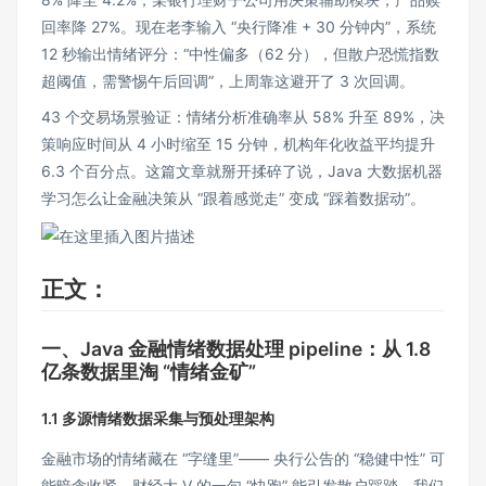
回率降 27%。现在老李输入 “央行降准 + 30 分钟内”，系统
12 秒输出情绪评分：“中性偏多（62 分），但散户恐慌指数
超阈值，需警惕午后回调”，上周靠这避开了 3 次回调。
43 个交易场景验证：情绪分析准确率从 58% 升至 89%，决
策响应时间从 4 小时缩至 15 分钟，机构年化收益平均提升
6.3 个百分点。这篇文章就掰开揉碎了说，Java 大数据机器
学习怎么让金融决策从 “跟着感觉走” 变成 “踩着数据动”。
正文：
一、Java 金融情绪数据处理 pipeline：从 1.8
亿条数据里淘 “情绪金矿”
1.1 多源情绪数据采集与预处理架构
金融市场的情绪藏在 “字缝里”—— 央行公告的 “稳健中性” 可
能暗含收紧，财经大 V 的一句 “快跑” 能引发散户踩踏。我们