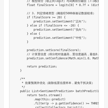
// 模型得分（取正向logit）与词典得分融合（7:3权重，试
float
 finalScore 
=
 logits
[
0
]
*
0.7f
+
(
dictScore
// 3. 判定情绪类型（阈值经5000条验证数据校准）
if
(
finalScore 
>=
20
)
{
            prediction
.
setSentiment
(
"正向"
)
;
}
else
if
(
finalScore 
<=
-
20
)
{
            prediction
.
setSentiment
(
"负向"
)
;
}
else
{
            prediction
.
setSentiment
(
"中性"
)
;
}
        prediction
.
setScore
(
finalScore
)
;
// 计算置信度（得分绝对值越高，置信度越高，最低0.3）
        prediction
.
setConfidence
(
Math
.
min
(
1.0
,
Math
.
abs
(
return
 prediction
;
}
/**

     * 批量预测并优化（剔除低置信度样本，避免干扰决策）

     */
public
List
<
SentimentPrediction
>
batchPredict
(
List
<
S
return
 texts
.
stream
(
)
.
map
(
this
::
predict
)
.
filter
(
p 
->
 p
.
getConfidence
(
)
>=
 THRESHOLD
)
.
collect
(
Collectors
.
toList
(
)
)
;