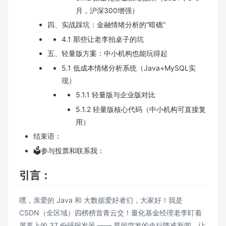
月，沪深300增强）
四、实战踩坑：金融情绪分析的“暗礁”
4.1 那些让老李拍桌子的坑
五、轻量版方案：中小机构也能玩得起
5.1 低成本情绪分析系统（Java+MySQL实
现）
5.1.1 轻量版与企业版对比
5.1.2 轻量版核心代码（中小机构可直接复
用）
结束语：
🗳️参与投票和联系我：
引言：
嘿，亲爱的
Java
和
大数据
爱好者们，大家好！我是
CSDN（全区域）四榜榜首青云交！量化基金经理老李盯着
屏幕上的 37 份研报发呆 —— 早间突发的央行降准新闻，让