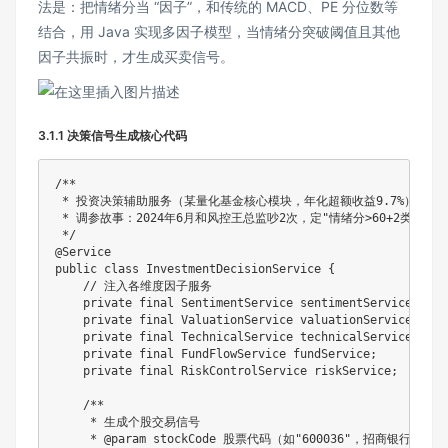
法是：把情绪分当 “因子”，和传统的 MACD、PE 分位数等
结合，用 Java 实现多因子模型，当情绪分突破阈值且其他
因子共振时，才生成买卖信号。
3.1.1 决策信号生成核心代码
/**

 * 投资决策辅助服务（某量化基金核心模块，年化超额收益9.7%）

 * 调参故事：2024年6月和风控王总监吵2次，定"情绪分>60+2类因子共
 */
@Service
public
class
InvestmentDecisionService
{
// 注入各维度因子服务
private
final
SentimentService
 sentimentService
;
private
final
ValuationService
 valuationService
;
private
final
TechnicalService
 technicalService
;
private
final
FundFlowService
 fundService
;
private
final
RiskControlService
 riskService
;
/**

     * 生成个股交易信号

     * @param stockCode 股票代码（如"600036"，招商银行）
