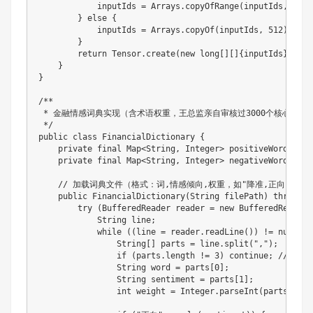
            inputIds 
=
Arrays
.
copyOfRange
(
inputIds
,
0
,
5
}
else
{
            inputIds 
=
Arrays
.
copyOf
(
inputIds
,
512
)
;
//
}
return
Tensor
.
create
(
new
long
[
]
[
]
{
inputIds
}
)
;
}
}
/**

 * 金融情感词典实现（含术语权重，王总监亲自审核过3000个核心词）

 */
public
class
FinancialDictionary
{
private
final
Map
<
String
,
Integer
>
 positiveWords 
=
n
private
final
Map
<
String
,
Integer
>
 negativeWords 
=
n
// 加载词典文件（格式：词,情感倾向,权重，如"降准,正向,20"）
public
FinancialDictionary
(
String
 filePath
)
throws
I
try
(
BufferedReader
 reader 
=
new
BufferedReader
(
String
 line
;
while
(
(
line 
=
 reader
.
readLine
(
)
)
!=
null
)
{
String
[
]
 parts 
=
 line
.
split
(
","
)
;
if
(
parts
.
length 
!=
3
)
continue
;
// 跳
String
 word 
=
 parts
[
0
]
;
String
 sentiment 
=
 parts
[
1
]
;
int
 weight 
=
Integer
.
parseInt
(
parts
[
2
]
)
;