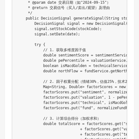
     * @param date 交易日期（如"2024-09-15"）

     * @return 交易信号（买入/卖出/观望）及理由

     */
public
DecisionSignal
generateSignal
(
String
 stockCod
DecisionSignal
 signal 
=
new
DecisionSignal
(
)
;
        signal
.
setStockCode
(
stockCode
)
;
        signal
.
setDate
(
date
)
;
try
{
// 1. 获取多维度因子值
double
 sentimentScore 
=
 sentimentService
.
get
double
 pePercentile 
=
 valuationService
.
getPe
boolean
 isMacdGolden 
=
 technicalService
.
isMa
double
 northFlow 
=
 fundService
.
getNorthFundF
// 2. 因子权重分配（情绪30%，估值25%，技术25%
Map
<
String
,
Double
>
 factorScores 
=
new
HashM
            factorScores
.
put
(
"sentiment"
,
 normalize 
norm
            factorScores
.
put
(
"valuation"
,
1
-
 pePercenti
            factorScores
.
put
(
"technical"
,
 isMacdGolden 
?
            factorScores
.
put
(
"fund"
,
normalizeFundFlow
(
n
// 3. 计算综合得分（加权求和）
double
 totalScore 
=
 factorScores
.
get
(
"sentim
+
 factorScores
.
get
(
"valuati
+
 factorScores
.
get
(
"technic