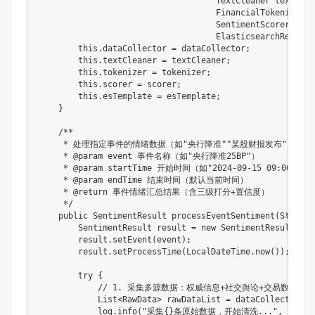
TextCleaner
 textClea
FinancialTokenizer
 t
SentimentScorer
 scor
ElasticsearchRestTem
this
.
dataCollector 
=
 dataCollector
;
this
.
textCleaner 
=
 textCleaner
;
this
.
tokenizer 
=
 tokenizer
;
this
.
scorer 
=
 scorer
;
this
.
esTemplate 
=
 esTemplate
;
}
/**

     * 处理指定事件的情绪数据（如"央行降准""某股财报发布"）

     * @param event 事件名称（如"央行降准25BP"）

     * @param startTime 开始时间（如"2024-09-15 09:00:00"）
     * @param endTime 结束时间（默认当前时间）

     * @return 事件情绪汇总结果（含三级打分+置信度）

     */
public
SentimentResult
processEventSentiment
(
String
 
SentimentResult
 result 
=
new
SentimentResult
(
)
;
        result
.
setEvent
(
event
)
;
        result
.
setProcessTime
(
LocalDateTime
.
now
(
)
)
;
try
{
// 1. 采集多源数据：权威信息+社交舆论+交易数据（
List
<
RawData
>
 rawDataList 
=
 dataCollector
.
co
            log
.
info
(
"采集{}条原始数据，开始清洗..."
,
 rawDa