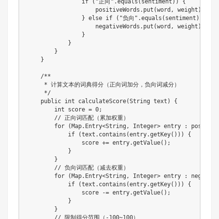
if
(
"正向"
.
equals
(
sentiment
)
)
{
                    positiveWords
.
put
(
word
,
 weight
)
;
}
else
if
(
"负向"
.
equals
(
sentiment
)
)
{
                    negativeWords
.
put
(
word
,
 weight
)
;
}
}
}
}
/**

     * 计算文本的词典得分（正向词加分，负向词减分）

     */
public
int
calculateScore
(
String
 text
)
{
int
 score 
=
0
;
// 正向词匹配（累加权重）
for
(
Map
.
Entry
<
String
,
Integer
>
 entry 
:
 positive
if
(
text
.
contains
(
entry
.
getKey
(
)
)
)
{
                score 
+=
 entry
.
getValue
(
)
;
}
}
// 负向词匹配（减去权重）
for
(
Map
.
Entry
<
String
,
Integer
>
 entry 
:
 negative
if
(
text
.
contains
(
entry
.
getKey
(
)
)
)
{
                score 
-=
 entry
.
getValue
(
)
;
}
}
// 限制得分范围（-100~100）