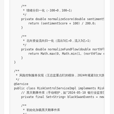
/**

     * 情绪分归一化（-100→0，100→1）

     */
private
double
normalizeScore
(
double
 sentimentScore
)
return
(
sentimentScore 
+
100
)
/
200.0
;
}
/**

     * 北向资金流向归一化（流出5亿→0，流入5亿→1）

     */
private
double
normalizeFundFlow
(
double
 northFlow
)
{
return
Math
.
max
(
0
,
Math
.
min
(
1
,
(
northFlow 
+
5
)
/
}
}
/**

 * 风险控制服务实现（王总监重点盯的模块，2024年规避3次大跌）

 */
@Service
public
class
RiskControlServiceImpl
implements
RiskContr
// 黑天鹅事件库（手动维护，如"2024-05-10 银行业监管加强"）
private
final
Set
<
String
>
 blackSwanEvents 
=
new
Hash
/**

     * 初始化加载黑天鹅事件库
