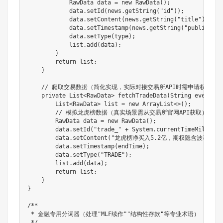
RawData
 data 
=
new
RawData
(
)
;
            data
.
setId
(
news
.
getString
(
"id"
)
)
;
            data
.
setContent
(
news
.
getString
(
"title"
)
+
" 
            data
.
setTimestamp
(
news
.
getString
(
"publishTim
            data
.
setType
(
type
)
;
            list
.
add
(
data
)
;
}
return
 list
;
}
// 爬取交易数据（简化实现，实际对接交易所API时需申请权限）
private
List
<
RawData
>
fetchTradeData
(
String
 event
,
S
List
<
RawData
>
 list 
=
new
ArrayList
<
>
(
)
;
// 模拟龙虎榜数据（真实场景需从交易所官网API获取）
RawData
 data 
=
new
RawData
(
)
;
        data
.
setId
(
"trade_"
+
System
.
currentTimeMillis
(
)
        data
.
setContent
(
"龙虎榜净买入5.2亿，期权隐含波动率上升
        data
.
setTimestamp
(
endTime
)
;
        data
.
setType
(
"TRADE"
)
;
        list
.
add
(
data
)
;
return
 list
;
}
}
/**

 * 金融专用分词器（处理"MLF续作""结构性存款"等专业术语）

 */