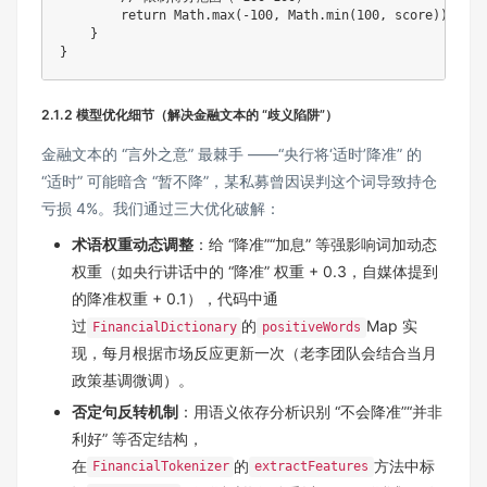
return
Math
.
max
(
-
100
,
Math
.
min
(
100
,
 score
)
)
;
}
}
2.1.2 模型优化细节（解决金融文本的 “歧义陷阱”）
金融文本的 “言外之意” 最棘手 ——“央行将‘适时’降准” 的
“适时” 可能暗含 “暂不降”，某私募曾因误判这个词导致持仓
亏损 4%。我们通过三大优化破解：
术语权重动态调整
：给 “降准”“加息” 等强影响词加动态
权重（如央行讲话中的 “降准” 权重 + 0.3，自媒体提到
的降准权重 + 0.1），代码中通
过
的
Map 实
FinancialDictionary
positiveWords
现，每月根据市场反应更新一次（老李团队会结合当月
政策基调微调）。
否定句反转机制
：用语义依存分析识别 “不会降准”“并非
利好” 等否定结构，
在
的
方法中标
FinancialTokenizer
extractFeatures