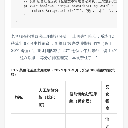
// 判断是否是否定词（金融文本常用否定词表，王总监补充过"非对
private
boolean
isNegationWord
(
String
 word
)
{
return
Arrays
.
asList
(
"不"
,
"无"
,
"未"
,
"非"
,
"不会
}
}
老李现在指着屏幕上的情绪分笑：“上周央行降准，系统 12
秒算出‘62 分中性偏多’，但提醒‘散户恐慌指数 41%（高于
30% 阈值）’。我让团队减了 20% 仓位，午后果然回调 1.5%
—— 这在以前，等分析师整理完，早被套住了！”
1.1.2 某量化基金应用效果（2024 年 3-9 月，沪深 300 指数增强策
略）
变
人工情绪分
智能情绪处理系
化
指标
析（优化
统（优化后）
幅
前）
度
涨
31