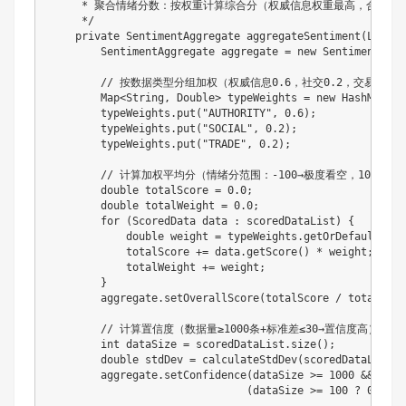
     * 聚合情绪分数：按权重计算综合分（权威信息权重最高，合规部王
     */
private
SentimentAggregate
aggregateSentiment
(
List
<
S
SentimentAggregate
 aggregate 
=
new
SentimentAggr
// 按数据类型分组加权（权威信息0.6，社交0.2，交易0.2）
Map
<
String
,
Double
>
 typeWeights 
=
new
HashMap
<
>
(
        typeWeights
.
put
(
"AUTHORITY"
,
0.6
)
;
        typeWeights
.
put
(
"SOCIAL"
,
0.2
)
;
        typeWeights
.
put
(
"TRADE"
,
0.2
)
;
// 计算加权平均分（情绪分范围：-100→极度看空，100→极
double
 totalScore 
=
0.0
;
double
 totalWeight 
=
0.0
;
for
(
ScoredData
 data 
:
 scoredDataList
)
{
double
 weight 
=
 typeWeights
.
getOrDefault
(
dat
            totalScore 
+=
 data
.
getScore
(
)
*
 weight
;
            totalWeight 
+=
 weight
;
}
        aggregate
.
setOverallScore
(
totalScore 
/
 totalWeig
// 计算置信度（数据量≥1000条+标准差≤30→置信度高）
int
 dataSize 
=
 scoredDataList
.
size
(
)
;
double
 stdDev 
=
calculateStdDev
(
scoredDataList
.
s
        aggregate
.
setConfidence
(
dataSize 
>=
1000
&&
 stdD
(
dataSize 
>=
100
?
0.5
: