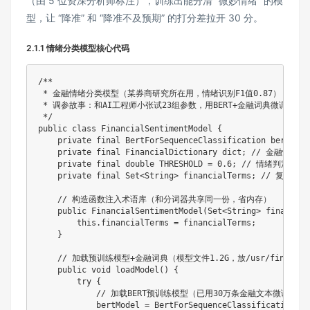
（由 5 位资深分析师标注），训练出能分清 “微妙情绪” 的模
型，让 “降准” 和 “降准不及预期” 的打分差拉开 30 分。
2.1.1 情绪分类模型核心代码
/**

 * 金融情绪分类模型（某券商研究所在用，情绪识别F1值0.87）

 * 调参故事：和AI工程师小张试23组参数，用BERT+金融词典微调效果最
 */
public
class
FinancialSentimentModel
{
private
final
BertForSequenceClassification
 bertMode
private
final
FinancialDictionary
 dict
;
// 金融情感
private
final
double
 THRESHOLD 
=
0.6
;
// 情绪判定阈值
private
final
Set
<
String
>
 financialTerms
;
// 复用金
// 构造函数注入术语库（和分词器共享同一份，省内存）
public
FinancialSentimentModel
(
Set
<
String
>
 financial
this
.
financialTerms 
=
 financialTerms
;
}
// 加载预训练模型+金融词典（模型文件1.2G，放/usr/finance/m
public
void
loadModel
(
)
{
try
{
// 加载BERT预训练模型（已用30万条金融文本微调，
            bertModel 
=
BertForSequenceClassification
.
fr