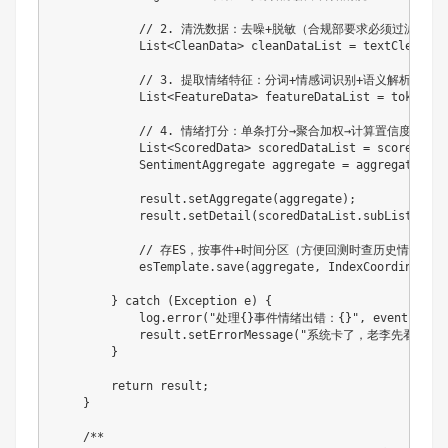
// 2. 清洗数据：去噪+脱敏（合规部要求必须过滤用户
List
<
CleanData
>
 cleanDataList 
=
 textCleaner
.
// 3. 提取情绪特征：分词+情感词识别+语义解析（处
List
<
FeatureData
>
 featureDataList 
=
 tokenize
// 4. 情绪打分：单条打分→聚合加权→计算置信度
List
<
ScoredData
>
 scoredDataList 
=
 scorer
.
sco
SentimentAggregate
 aggregate 
=
aggregateSent
            result
.
setAggregate
(
aggregate
)
;
            result
.
setDetail
(
scoredDataList
.
subList
(
0
,
M
// 存ES，按事件+时间分区（方便回测时查历史情绪，
            esTemplate
.
save
(
aggregate
,
IndexCoordinates
.
}
catch
(
Exception
 e
)
{
            log
.
error
(
"处理{}事件情绪出错：{}"
,
 event
,
 e
.
g
            result
.
setErrorMessage
(
"系统卡了，老李先看实时新闻汇
}
return
 result
;
}
/**
