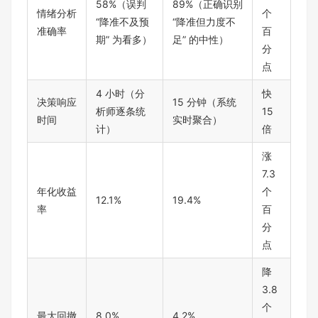
58%（误判
89%（正确识别
情绪分析
个
“降准不及预
“降准但力度不
准确率
百
期” 为看多）
足” 的中性）
分
点
4 小时（分
快
决策响应
15 分钟（系统
析师逐条统
15
时间
实时聚合）
计）
倍
涨
7.3
年化收益
个
12.1%
19.4%
率
百
分
点
降
3.8
个
最大回撤
8.0%
4.2%