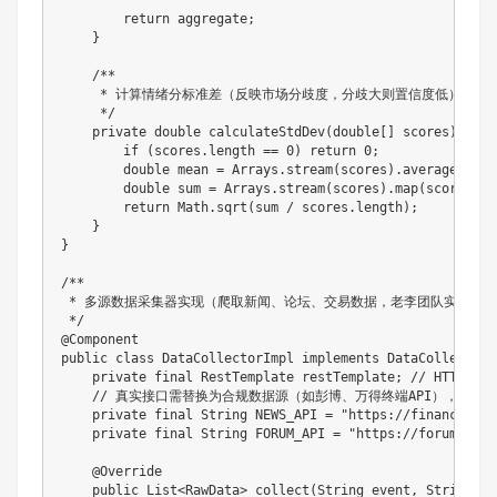
return
 aggregate
;
}
/**

     * 计算情绪分标准差（反映市场分歧度，分歧大则置信度低）

     */
private
double
calculateStdDev
(
double
[
]
 scores
)
{
if
(
scores
.
length 
==
0
)
return
0
;
double
 mean 
=
Arrays
.
stream
(
scores
)
.
average
(
)
.
or
double
 sum 
=
Arrays
.
stream
(
scores
)
.
map
(
score 
->
return
Math
.
sqrt
(
sum 
/
 scores
.
length
)
;
}
}
/**

 * 多源数据采集器实现（爬取新闻、论坛、交易数据，老李团队实测稳定
 */
@Component
public
class
DataCollectorImpl
implements
DataCollector
private
final
RestTemplate
 restTemplate
;
// HTTP请
// 真实接口需替换为合规数据源（如彭博、万得终端API），此处
private
final
String
 NEWS_API 
=
"https://finance-api
private
final
String
 FORUM_API 
=
"https://forum-api.
@Override
public
List
<
RawData
>
collect
(
String
 event
,
String
 st