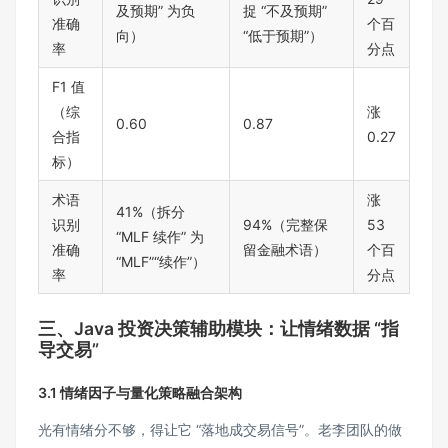
及预期” 为负
捉 “不及预期”
准确
个百
向）
“低于预期”）
率
分点
F1 值
（综
涨
0.60
0.87
合指
0.27
标）
术语
涨
41%（拆分
识别
94%（完整保
53
“MLF 续作” 为
准确
留金融术语）
个百
“MLF”“续作”）
率
分点
三、Java 投资决策辅助模块：让情绪数据 “指
导交易”
3.1 情绪因子与量化策略融合架构
光有情绪分不够，得让它 “落地成交易信号”。老李团队的做