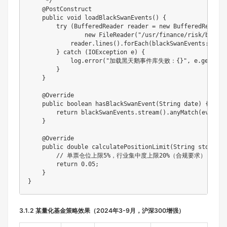
     */
@PostConstruct
public
void
loadBlackSwanEvents
(
)
{
try
(
BufferedReader
 reader 
=
new
BufferedReader
(
new
FileReader
(
"/usr/finance/risk/black_
            reader
.
lines
(
)
.
forEach
(
blackSwanEvents
::
add
)
}
catch
(
IOException
 e
)
{
            log
.
error
(
"加载黑天鹅事件库失败：{}"
,
 e
.
getMess
}
}
@Override
public
boolean
hasBlackSwanEvent
(
String
 date
)
{
return
 blackSwanEvents
.
stream
(
)
.
anyMatch
(
event 
-
}
@Override
public
double
calculatePositionLimit
(
String
 stockCod
// 单票仓位上限5%，行业集中度上限20%（合规要求）
return
0.05
;
}
}
3.1.2 某量化基金策略效果（2024年3-9月，沪深300增强）