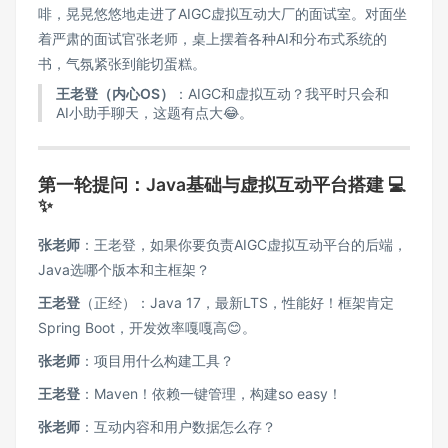
啡，晃晃悠悠地走进了AIGC虚拟互动大厂的面试室。对面坐
着严肃的面试官张老师，桌上摆着各种AI和分布式系统的
书，气氛紧张到能切蛋糕。
王老登（内心OS）
：AIGC和虚拟互动？我平时只会和
AI小助手聊天，这题有点大😂。
第一轮提问：Java基础与虚拟互动平台搭建 💻
✨
张老师
：王老登，如果你要负责AIGC虚拟互动平台的后端，
Java选哪个版本和主框架？
王老登
（正经）：Java 17，最新LTS，性能好！框架肯定
Spring Boot，开发效率嘎嘎高😊。
张老师
：项目用什么构建工具？
王老登
：Maven！依赖一键管理，构建so easy！
张老师
：互动内容和用户数据怎么存？