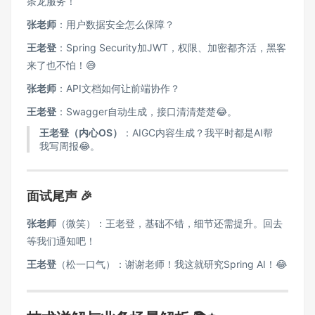
条龙服务！
张老师
：用户数据安全怎么保障？
王老登
：Spring Security加JWT，权限、加密都齐活，黑客
来了也不怕！😅
张老师
：API文档如何让前端协作？
王老登
：Swagger自动生成，接口清清楚楚😂。
王老登（内心OS）
：AIGC内容生成？我平时都是AI帮
我写周报😂。
面试尾声 🎉
张老师
（微笑）：王老登，基础不错，细节还需提升。回去
等我们通知吧！
王老登
（松一口气）：谢谢老师！我这就研究Spring AI！😂