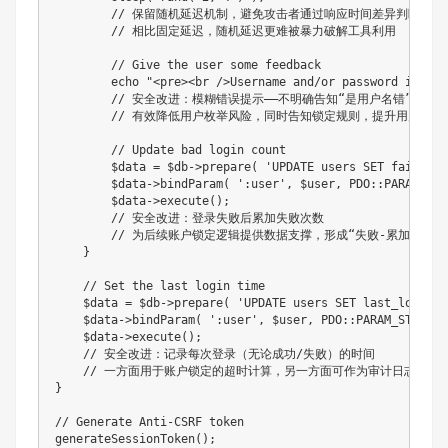
// 保留随机延迟机制，避免攻击者通过响应时间差异判断“用户
// 相比固定延迟，随机延迟更难被暴力破解工具利用
// Give the user some feedback
echo
"<pre><br />Username and/or password incorr
// 安全改进：模糊错误提示——不明确告知“是用户名错”还是
// 有效降低用户枚举风险，同时告知锁定规则，提升用户体验
// Update bad login count
$data
=
$db
->
prepare
(
'UPDATE users SET failed_l
$data
->
bindParam
(
':user'
,
$user
,
PDO
::
PARAM_STR
$data
->
execute
(
)
;
// 安全改进：登录失败后累加失败次数
// 为后续账户锁定逻辑提供数据支撑，形成“失败-累加-锁定
}
// Set the last login time
$data
=
$db
->
prepare
(
'UPDATE users SET last_login =
$data
->
bindParam
(
':user'
,
$user
,
PDO
::
PARAM_STR
)
;
$data
->
execute
(
)
;
// 安全改进：记录每次登录（无论成功/失败）的时间
// 一方面用于账户锁定的超时计算，另一方面可作为审计日志，便
}
// Generate Anti-CSRF token
generateSessionToken
(
)
;