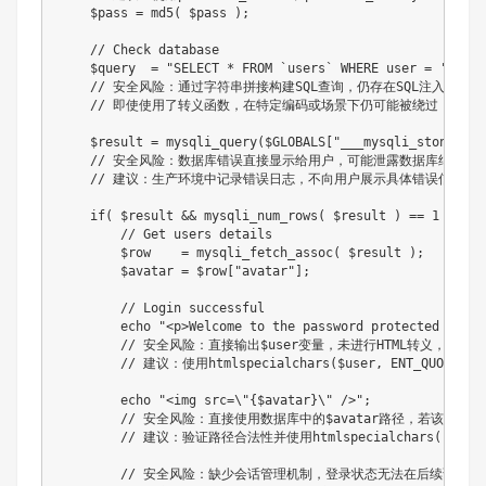
$pass
=
md5
(
$pass
)
;
// Check database
$query
=
"SELECT * FROM `users` WHERE user = '
$user
// 安全风险：通过字符串拼接构建SQL查询，仍存在SQL注入风险
// 即使使用了转义函数，在特定编码或场景下仍可能被绕过
$result
=
mysqli_query
(
$GLOBALS
[
"___mysqli_ston"
]
,
// 安全风险：数据库错误直接显示给用户，可能泄露数据库结构等
// 建议：生产环境中记录错误日志，不向用户展示具体错误信息
if
(
$result
&&
mysqli_num_rows
(
$result
)
==
1
)
{
// Get users details
$row
=
mysqli_fetch_assoc
(
$result
)
;
$avatar
=
$row
[
"avatar"
]
;
// Login successful
echo
"<p>Welcome to the password protected area 
// 安全风险：直接输出$user变量，未进行HTML转义，可能存
// 建议：使用htmlspecialchars($user, ENT_QUOTES
echo
"<img src=\"
{
$avatar
}
\" />"
;
// 安全风险：直接使用数据库中的$avatar路径，若该值用户
// 建议：验证路径合法性并使用htmlspecialchars()转义
// 安全风险：缺少会话管理机制，登录状态无法在后续请求中