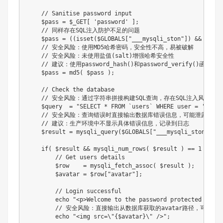
// Sanitise password input
$pass
=
$_GET
[
'password'
]
;
// 同样存在SQL注入防护不足的问题
$pass
=
(
(
isset
(
$GLOBALS
[
"___mysqli_ston"
]
)
&&
is_ob
// 安全风险：使用MD5哈希密码，安全性不高，易被破解
// 安全风险：未使用盐值(salt)增强哈希安全性
// 建议：使用password_hash()和password_verify()函数
$pass
=
md5
(
$pass
)
;
// Check the database
// 安全风险：通过字符串拼接构建SQL查询，存在SQL注入风险
$query
=
"SELECT * FROM `users` WHERE user = '
$user
// 安全风险：查询错误时直接输出数据库错误信息，可能泄露敏感
// 建议：生产环境中不显示具体错误信息，记录到日志
$result
=
mysqli_query
(
$GLOBALS
[
"___mysqli_ston"
]
,
if
(
$result
&&
mysqli_num_rows
(
$result
)
==
1
)
{
// Get users details
$row
=
mysqli_fetch_assoc
(
$result
)
;
$avatar
=
$row
[
"avatar"
]
;
// Login successful
echo
"<p>Welcome to the password protected area 
// 安全风险：直接输出从数据库获取的avatar路径，可能存在
echo
"<img src=\"
{
$avatar
}
\" />"
;