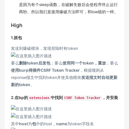
是因为有个sleep函数，在破解失败后会使程序停止运行
两秒。所以我们直接用爆破方法即可，和low级的一样。
High
1.抓包
发送到爆破模块，发现登陆时有token
要么
删除token后发包
；要么
使用同一个token，重放
；要么
使用burp得插件CSRF Token Tracker
，根据规则从
reponse报文中找到token并使其他模块
发送报文时自动更新
新的token
。
2.在bp的
中找到
，并安装
extensions
CSRF Token Tracker
其中
host
为
包
中的host，
name
为token字段名