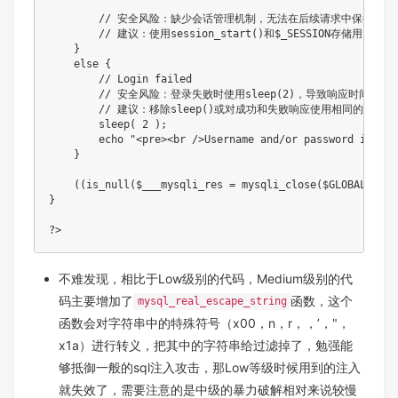
// 安全风险：缺少会话管理机制，无法在后续请求中保持身份
// 建议：使用session_start()和$_SESSION存储用户认
}
else
{
// Login failed
// 安全风险：登录失败时使用sleep(2)，导致响应时间差
// 建议：移除sleep()或对成功和失败响应使用相同的延迟处
sleep
(
2
)
;
echo
"<pre><br />Username and/or password incorr
}
(
(
is_null
(
$___mysqli_res
=
mysqli_close
(
$GLOBALS
[
"__
}
?
>
不难发现，相比于Low级别的代码，Medium级别的代
码主要增加了
函数，这个
mysql_real_escape_string
函数会对字符串中的特殊符号（x00，n，r，，’，"，
x1a）进行转义，把其中的字符串给过滤掉了，勉强能
够抵御一般的sql注入攻击，那Low等级时候用到的注入
就失效了，需要注意的是中级的暴力破解相对来说较慢