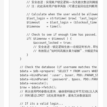
// 安全改进：实现账户锁定逻辑——当失败次数达到阈值时，
// 注：此处虽有用户枚举风险（可通过返回信息判断用户名
// Calculate when the user would be allowed to l
$last_login
=
strtotime
(
$row
[
'last_login'
]
)
;
$timeout
=
$last_login
+
(
$lockout_time
*
60
)
$timenow
=
time
(
)
;
// Check to see if enough time has passed, if it
if
(
$timenow
<
$timeout
)
{
$account_locked
=
true
;
// 安全改进：锁定逻辑生效——在锁定时长内，即使密码
// 有效阻止“短时间高频次暴力破解”，大幅提升破解成
}
}
// Check the database (if username matches the passw
$data
=
$db
->
prepare
(
'SELECT * FROM users WHERE use
$data
->
bindParam
(
':user'
,
$user
,
PDO
::
PARAM_STR
)
;
$data
->
bindParam
(
':password'
,
$pass
,
PDO
::
PARAM_STR
$data
->
execute
(
)
;
$row
=
$data
->
fetch
(
)
;
// 再次使用PDO参数化查询，确保密码验证环节无SQL注入风险
// 同时通过LIMIT 1优化查询效率，避免冗余数据返回
// If its a valid login...