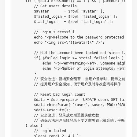
if
(
(
$data
->
rowCount
(
)
==
1
)
&&
(
$account_locked
// Get users details
$avatar
=
$row
[
'avatar'
]
;
$failed_login
=
$row
[
'failed_login'
]
;
$last_login
=
$row
[
'last_login'
]
;
// Login successful
echo
"<p>Welcome to the password protected area 
echo
"<img src=\"
{
$avatar
}
\" />"
;
// Had the account been locked out since last lo
if
(
$failed_login
>=
$total_failed_login
)
{
echo
"<p><em>Warning</em>: Someone might of 
echo
"<p>Number of login attempts: <em>
{
$fai
}
// 安全改进：新增安全预警——当用户登录时，提示之前存在
// 提升用户安全感知，便于用户及时修改密码等操作
// Reset bad login count
$data
=
$db
->
prepare
(
'UPDATE users SET failed_l
$data
->
bindParam
(
':user'
,
$user
,
PDO
::
PARAM_STR
$data
->
execute
(
)
;
// 安全改进：登录成功后重置失败次数
// 确保合法用户后续登录不受之前失败记录影响，平衡安全性
}
else
{
// Login failed
sleep
(
rand
(
2
,
4
)
)
;