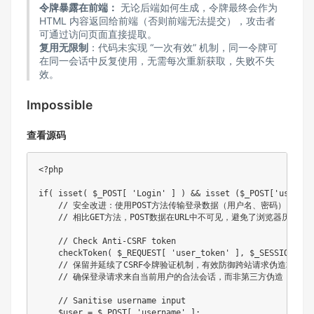
令牌暴露在前端：
无论后端如何生成，令牌最终会作为
HTML 内容返回给前端（否则前端无法提交），攻击者
可通过访问页面直接提取。
复用无限制
：代码未实现 “一次有效” 机制，同一令牌可
在同一会话中反复使用，无需每次重新获取，失败不失
效。
Impossible
查看源码
<?php
if
(
isset
(
$_POST
[
'Login'
]
)
&&
isset
(
$_POST
[
'usernam
// 安全改进：使用POST方法传输登录数据（用户名、密码）
// 相比GET方法，POST数据在URL中不可见，避免了浏览器历史
// Check Anti-CSRF token
checkToken
(
$_REQUEST
[
'user_token'
]
,
$_SESSION
[
's
// 保留并延续了CSRF令牌验证机制，有效防御跨站请求伪造攻击
// 确保登录请求来自当前用户的合法会话，而非第三方伪造
// Sanitise username input
$user
=
$_POST
[
'username'
]
;