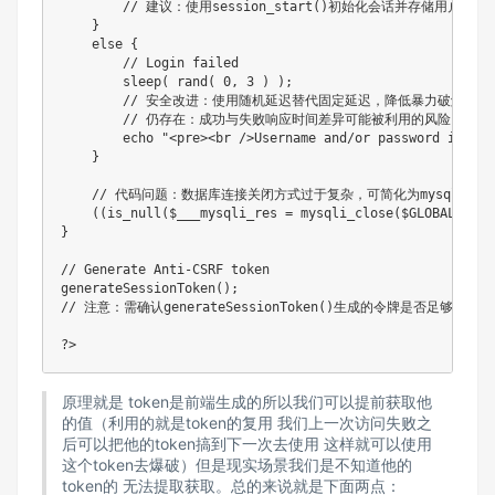
// 建议：使用session_start()初始化会话并存储用户认证
}
else
{
// Login failed
sleep
(
rand
(
0
,
3
)
)
;
// 安全改进：使用随机延迟替代固定延迟，降低暴力破解效率
// 仍存在：成功与失败响应时间差异可能被利用的风险
echo
"<pre><br />Username and/or password incorr
}
// 代码问题：数据库连接关闭方式过于复杂，可简化为mysqli_close($G
(
(
is_null
(
$___mysqli_res
=
mysqli_close
(
$GLOBALS
[
"__
}
// Generate Anti-CSRF token
generateSessionToken
(
)
;
// 注意：需确认generateSessionToken()生成的令牌是否足够随机
?
>
原理就是 token是前端生成的所以我们可以提前获取他
的值（利用的就是token的复用 我们上一次访问失败之
后可以把他的token搞到下一次去使用 这样就可以使用
这个token去爆破）但是现实场景我们是不知道他的
token的 无法提取获取。总的来说就是下面两点：