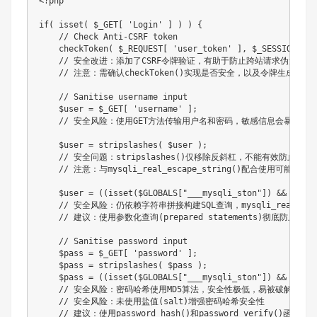
<?php
if
(
isset
(
$_GET
[
'Login'
]
)
)
{
// Check Anti-CSRF token
checkToken
(
$_REQUEST
[
'user_token'
]
,
$_SESSION
[
's
// 安全改进：添加了CSRF令牌验证，有助于防止跨站请求伪造攻击
// 注意：需确认checkToken()实现是否安全，以及令牌生成逻辑
// Sanitise username input
$user
=
$_GET
[
'username'
]
;
// 安全风险：使用GET方法传输用户名和密码，敏感信息会暴露在U
$user
=
stripslashes
(
$user
)
;
// 安全问题：stripslashes()仅移除反斜杠，不能有效防止SQL
// 注意：与mysqli_real_escape_string()配合使用可能产
$user
=
(
(
isset
(
$GLOBALS
[
"___mysqli_ston"
]
)
&&
is_ob
// 安全风险：仍依赖字符串拼接构建SQL查询，mysqli_real_esca
// 建议：使用参数化查询(prepared statements)彻底防止SQL
// Sanitise password input
$pass
=
$_GET
[
'password'
]
;
$pass
=
stripslashes
(
$pass
)
;
$pass
=
(
(
isset
(
$GLOBALS
[
"___mysqli_ston"
]
)
&&
is_ob
// 安全风险：密码哈希使用MD5算法，安全性极低，易被破解
// 安全风险：未使用盐值(salt)增强密码哈希安全性
// 建议：使用password_hash()和password_verify()函数