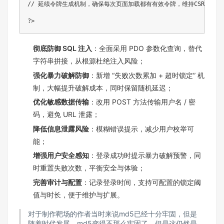
// 延续令牌生成机制，确保每次页面加载都有有效令牌，维持CSRF防御
?
>
彻底防御 SQL 注入
：全面采用 PDO 参数化查询，替代
字符串拼接，从根源杜绝注入风险；
强化暴力破解防御
：新增 “失败次数累加 + 超时锁定” 机
制，大幅提升破解成本，同时保留随机延迟；
优化敏感数据传输
：改用 POST 方法传输用户名 / 密
码，避免 URL 泄露；
降低信息泄露风险
：模糊错误提示，减少用户枚举可
能；
增强用户安全感知
：登录成功时提示暴力破解预警，同
时重置失败次数，平衡安全与体验；
完善审计与配置
：记录登录时间，支持可配置的锁定阈
值与时长，便于维护与扩展。
对于制作靶场的作者当时来说md5已经十分牢固，但是
随着时代发展，md5变得不那么牢固了，但是这仍然是