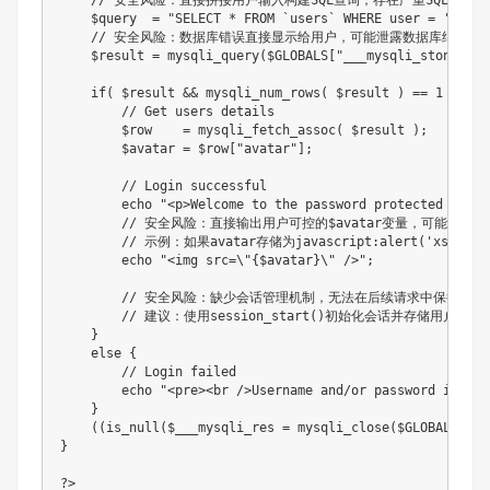
$query
=
"SELECT * FROM `users` WHERE user = '
$user
// 安全风险：数据库错误直接显示给用户，可能泄露数据库结构等
$result
=
mysqli_query
(
$GLOBALS
[
"___mysqli_ston"
]
,
if
(
$result
&&
mysqli_num_rows
(
$result
)
==
1
)
{
// Get users details
$row
=
mysqli_fetch_assoc
(
$result
)
;
$avatar
=
$row
[
"avatar"
]
;
// Login successful
echo
"<p>Welcome to the password protected area 
// 安全风险：直接输出用户可控的$avatar变量，可能存在XS
// 示例：如果avatar存储为javascript:alert('xss'
echo
"<img src=\"
{
$avatar
}
\" />"
;
// 安全风险：缺少会话管理机制，无法在后续请求中保持登录
// 建议：使用session_start()初始化会话并存储用户认证
}
else
{
// Login failed
echo
"<pre><br />Username and/or password incorr
}
(
(
is_null
(
$___mysqli_res
=
mysqli_close
(
$GLOBALS
[
"__
}
?
>