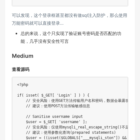
可以发现，这个登录框甚至都没有做sql注入防护，那么使用
万能密码就可以直接登录…
总的来说，这个只实现了验证账号密码是否匹配的功
能，几乎没有安全性可言
Medium
查看源码
<?php
if
(
isset
(
$_GET
[
'Login'
]
)
)
{
// 安全风险：使用GET方法传输用户名和密码，数据会暴露在URL
// 建议：使用POST方法传输敏感信息
// Sanitise username input
$user
=
$_GET
[
'username'
]
;
// 安全风险：仅使用mysqli_real_escape_string()不足以
// 建议：使用参数化查询(prepared statements)
$user
=
(
(
isset
(
$GLOBALS
[
"___mysqli_ston"
]
)
&&
is_ob