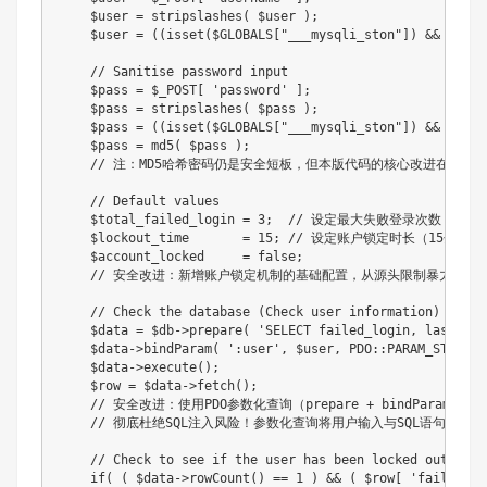
$user
=
stripslashes
(
$user
)
;
$user
=
(
(
isset
(
$GLOBALS
[
"___mysqli_ston"
]
)
&&
is_ob
// Sanitise password input
$pass
=
$_POST
[
'password'
]
;
$pass
=
stripslashes
(
$pass
)
;
$pass
=
(
(
isset
(
$GLOBALS
[
"___mysqli_ston"
]
)
&&
is_ob
$pass
=
md5
(
$pass
)
;
// 注：MD5哈希密码仍是安全短板，但本版代码的核心改进在其他
// Default values
$total_failed_login
=
3
;
// 设定最大失败登录次数（3次
$lockout_time
=
15
;
// 设定账户锁定时长（15分钟）
$account_locked
=
false
;
// 安全改进：新增账户锁定机制的基础配置，从源头限制暴力破解
// Check the database (Check user information)
$data
=
$db
->
prepare
(
'SELECT failed_login, last_log
$data
->
bindParam
(
':user'
,
$user
,
PDO
::
PARAM_STR
)
;
$data
->
execute
(
)
;
$row
=
$data
->
fetch
(
)
;
// 安全改进：使用PDO参数化查询（prepare + bindParam）
// 彻底杜绝SQL注入风险！参数化查询将用户输入与SQL语句逻辑
// Check to see if the user has been locked out.
if
(
(
$data
->
rowCount
(
)
==
1
)
&&
(
$row
[
'failed_lo