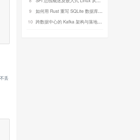
8
SPI 总线概述及嵌入式 Linux 从属 SPI 设备驱动程序开发（第二部分，实践）
9
如何用 Rust 重写 SQLite 数据库（二）:是否有市场空间？
10
跨数据中心的 Kafka 架构与落地实战
不丢