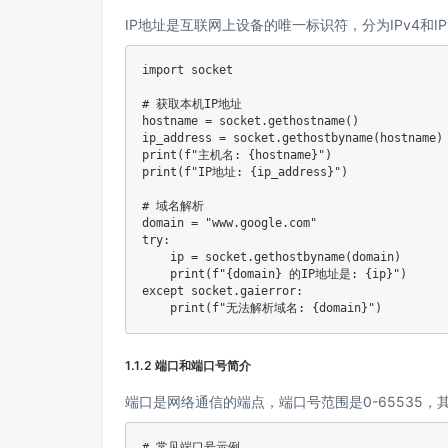
IP地址是互联网上设备的唯一标识符，分为IPv4和I
import
 socket

# 获取本机IP地址
hostname 
=
 socket
.
gethostname
(
)
ip_address 
=
 socket
.
gethostbyname
(
hostname
)
print
(
f"主机名: 
{
hostname
}
"
)
print
(
f"IP地址: 
{
ip_address
}
"
)
# 域名解析
domain 
=
"www.google.com"
try
:
    ip 
=
 socket
.
gethostbyname
(
domain
)
print
(
f"
{
domain
}
 的IP地址是: 
{
ip
}
"
)
except
 socket
.
gaierror
:
print
(
f"无法解析域名: 
{
domain
}
"
)
1.1.2 端口和端口号简介
端口是网络通信的端点，端口号范围是0-65535，
# 常见端口号示例