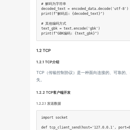
# 解码为字符串
decoded_text 
=
 encoded_data
.
decode
(
'utf-8'
)
print
(
f"解码后: 
{
decoded_text
}
"
)
# 其他编码方式
text_gbk 
=
 text
.
encode
(
'gbk'
)
print
(
f"GBK编码: 
{
text_gbk
}
"
)
1.2 TCP
1.2.1 TCP介绍
TCP（传输控制协议）是一种面向连接的、可靠的
失。
1.2.2 TCP客户端开发
1.2.2.1 发送数据
import
 socket

def
tcp_client_send
(
host
=
'127.0.0.1'
,
 port
=