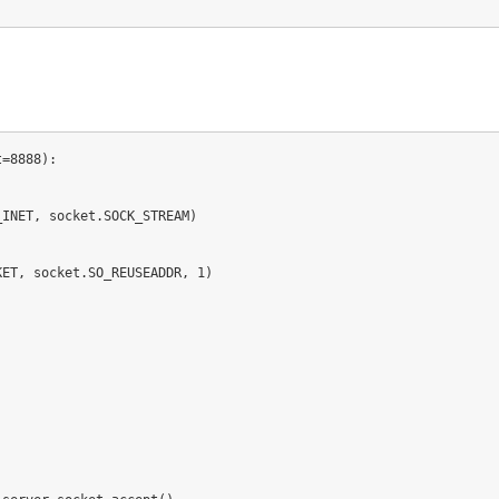
t
=
8888
)
:
_INET
,
 socket
.
SOCK_STREAM
)
KET
,
 socket
.
SO_REUSEADDR
,
1
)