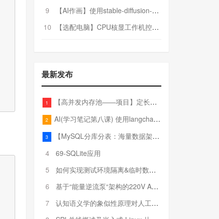
9
【AI作画】使用stable-diffusion-webui搭建AI作画平台
10
【选配电脑】CPU核显工作机控制预算5000
最新发布
【高并发内存池——项目】定长内存池——开胃小菜
1
AI(学习笔记第八课) 使用langchain的embedding models
2
【MySQL分库分表：海量数据架构的终极解决方案】
3
4
69-SQLite应用
5
如何实现测试环境隔离&临时数据库（pytest+SQLite）
6
基于“能量逆流泵“架构的220V AC至20V DC 300W高效电源设计
7
认知语义学的象似性原理对人工智能自然语言处理深层语义分析的影响与启示