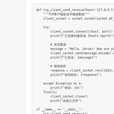
def
tcp_client_send_receive
(
host
=
'127.0.0.1
"""TCP客户端发送并接收数据"""
    client_socket 
=
 socket
.
socket
(
socket
.
AF
try
:
        client_socket
.
connect
(
(
host
,
 port
)
)
print
(
f"已连接到服务器 
{
host
}
:
{
port
}
"
# 发送数据
        message 
=
"Hello, Server! How are y
        client_socket
.
send
(
message
.
encode
(
'
print
(
f"已发送: 
{
message
}
"
)
# 接收响应
        response 
=
 client_socket
.
recv
(
1024
)
print
(
f"收到响应: 
{
response
}
"
)
except
 Exception 
as
 e
:
print
(
f"错误: 
{
e
}
"
)
finally
:
        client_socket
.
close
(
)
print
(
"连接已关闭"
)
if
 __name__ 
==
"__main__"
:
    tcp_client_send_receive
(
)