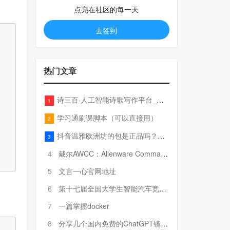
点亮在社区的每一天
去签到
热门文章
诗三百·人工智能诗歌写作平台_在线作诗机_藏头诗生成器_电脑对联_姓名作诗
1
学习通刷课脚本（可以直接用）
2
抖音温雅欧洲坊的包是正品吗？温雅卖的包为啥那么便宜？
3
4
戴尔AWCC：Alienware Command Center 故障排除方法，里面附有超全详解呦，快来快来，欢迎观看~
5
文言一心官网地址
6
第十七届全国大学生智能汽车竞赛全国总决赛参赛队伍奖项公告
7
一篇掌握docker
8
分享几个国内免费的ChatGPT镜像网址(亲测有效-4月25日更新)