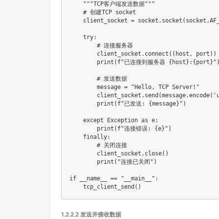
"""TCP客户端发送数据"""
# 创建TCP socket
    client_socket 
=
 socket
.
socket
(
socket
.
AF
try
:
# 连接服务器
        client_socket
.
connect
(
(
host
,
 port
)
)
print
(
f"已连接到服务器 
{
host
}
:
{
port
}
"
# 发送数据
        message 
=
"Hello, TCP Server!"
        client_socket
.
send
(
message
.
encode
(
'
print
(
f"已发送: 
{
message
}
"
)
except
 Exception 
as
 e
:
print
(
f"连接错误: 
{
e
}
"
)
finally
:
# 关闭连接
        client_socket
.
close
(
)
print
(
"连接已关闭"
)
if
 __name__ 
==
"__main__"
:
    tcp_client_send
(
)
1.2.2.2 发送并接收数据