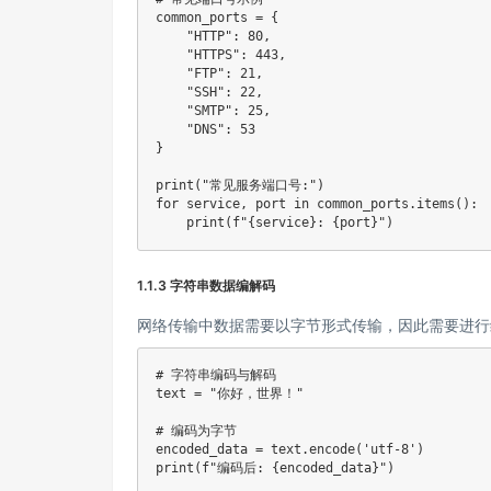
common_ports 
=
{
"HTTP"
:
80
,
"HTTPS"
:
443
,
"FTP"
:
21
,
"SSH"
:
22
,
"SMTP"
:
25
,
"DNS"
:
53
}
print
(
"常见服务端口号:"
)
for
 service
,
 port 
in
 common_ports
.
items
(
)
:
print
(
f"
{
service
}
: 
{
port
}
"
)
1.1.3 字符串数据编解码
网络传输中数据需要以字节形式传输，因此需要进行
# 字符串编码与解码
text 
=
"你好，世界！"
# 编码为字节
encoded_data 
=
 text
.
encode
(
'utf-8'
)
print
(
f"编码后: 
{
encoded_data
}
"
)