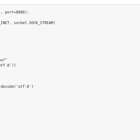
'
,
 port
=
8888
)
:
_INET
,
 socket
.
SOCK_STREAM
)
)
ou?"
utf-8'
)
)
.
decode
(
'utf-8'
)