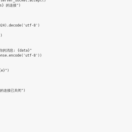
 server_socket
.
accept
(
)
s
}
 的连接"
)
024
)
.
decode
(
'utf-8'
)
"
)
你的消息: 
{
data
}
"
onse
.
encode
(
'utf-8'
)
)
{
e
}
"
)
 的连接已关闭"
)