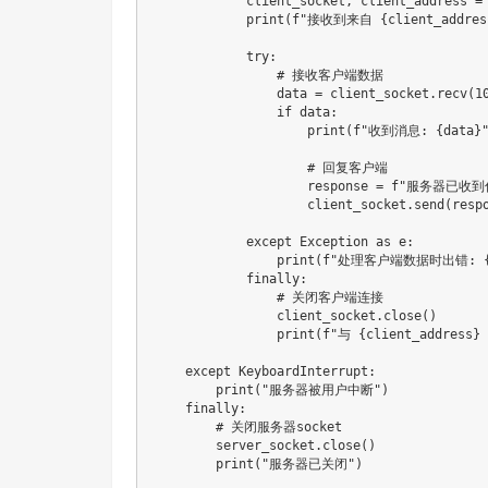
            client_socket
,
 client_address 
=
print
(
f"接收到来自 
{
client_addres
try
:
# 接收客户端数据
                data 
=
 client_socket
.
recv
(
1
if
 data
:
print
(
f"收到消息: 
{
data
}
# 回复客户端
                    response 
=
f"服务器已收到
                    client_socket
.
send
(
resp
except
 Exception 
as
 e
:
print
(
f"处理客户端数据时出错: 
finally
:
# 关闭客户端连接
                client_socket
.
close
(
)
print
(
f"与 
{
client_address
}
except
 KeyboardInterrupt
:
print
(
"服务器被用户中断"
)
finally
:
# 关闭服务器socket
        server_socket
.
close
(
)
print
(
"服务器已关闭"
)