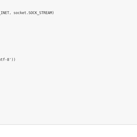
_INET
,
 socket
.
SOCK_STREAM
)
)
utf-8'
)
)