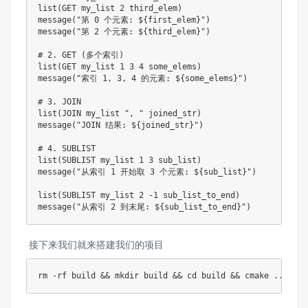
list(GET my_list 2 third_elem)

message("第 0 个元素: ${first_elem}")

message("第 2 个元素: ${third_elem}")

# 2. GET (多个索引)

list(GET my_list 1 3 4 some_elems)

message("索引 1, 3, 4 的元素: ${some_elems}")

# 3. JOIN

list(JOIN my_list ", " joined_str)

message("JOIN 结果: ${joined_str}")

# 4. SUBLIST

list(SUBLIST my_list 1 3 sub_list)

message("从索引 1 开始取 3 个元素: ${sub_list}")

list(SUBLIST my_list 2 -1 sub_list_to_end)

接下来我们就来搭建我们的项目
rm -rf build && mkdir build && cd build && cmake ..