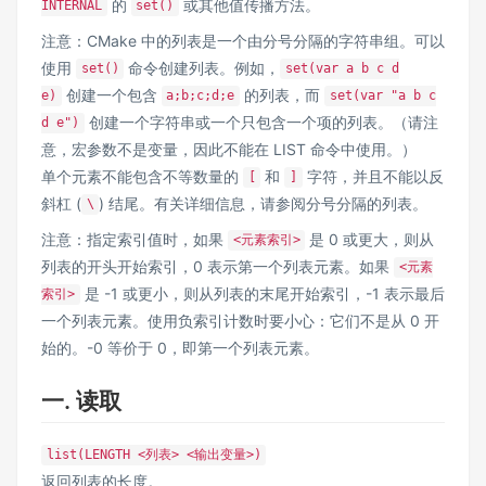
的
或其他值传播方法。
INTERNAL
set()
注意：CMake 中的列表是一个由分号分隔的字符串组。可以
使用
命令创建列表。例如，
set()
set(var a b c d
创建一个包含
的列表，而
e)
a;b;c;d;e
set(var "a b c
创建一个字符串或一个只包含一个项的列表。（请注
d e")
意，宏参数不是变量，因此不能在 LIST 命令中使用。）
单个元素不能包含不等数量的
和
字符，并且不能以反
[
]
斜杠 (
) 结尾。有关详细信息，请参阅
分号分隔的列表
。
\
注意：指定索引值时，如果
是 0 或更大，则从
<元素索引>
列表的开头开始索引，0 表示第一个列表元素。如果
<元素
是 -1 或更小，则从列表的末尾开始索引，-1 表示最后
索引>
一个列表元素。使用负索引计数时要小心：它们不是从 0 开
始的。-0 等价于 0，即第一个列表元素。
一. 读取
list(LENGTH <列表> <输出变量>)
返回列表的长度。