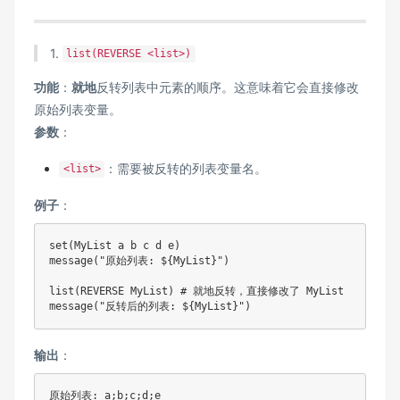
1.
list(REVERSE <list>)
功能
：
就地
反转列表中元素的顺序。这意味着它会直接修改
原始列表变量。
参数
：
：需要被反转的列表变量名。
<list>
例子
：
set(MyList a b c d e)

message("原始列表: ${MyList}")

list(REVERSE MyList) # 就地反转，直接修改了 MyList

message("反转后的列表: ${MyList}")
输出
：
原始列表: a;b;c;d;e
