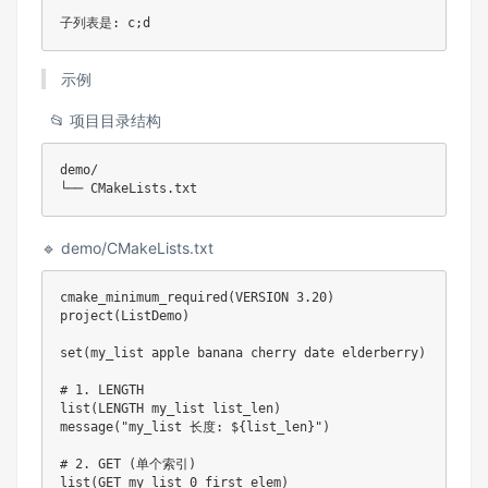
子列表是: c;d
示例
📂 项目目录结构
demo/

🔹 demo/CMakeLists.txt
cmake_minimum_required(VERSION 3.20)

project(ListDemo)

set(my_list apple banana cherry date elderberry)

# 1. LENGTH

list(LENGTH my_list list_len)

message("my_list 长度: ${list_len}")

# 2. GET (单个索引)

list(GET my_list 0 first_elem)
