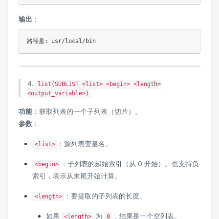
输出
：
路径是: usr/local/bin
4.
list(SUBLIST <list> <begin> <length>
<output_variable>)
功能
：获取列表的一个子列表（切片）。
参数
：
：源列表变量名。
<list>
：子列表的起始索引（从 0 开始）。也支持负
<begin>
索引，表示从末尾开始计算。
：要提取的子列表的长度。
<length>
如果
为
，结果是一个空列表。
<length>
0