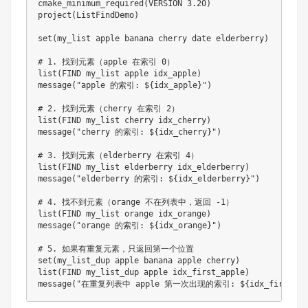
cmake_minimum_required(VERSION 3.20)

project(ListFindDemo)

set(my_list apple banana cherry date elderberry)

# 1. 找到元素（apple 在索引 0）

list(FIND my_list apple idx_apple)

message("apple 的索引: ${idx_apple}")

# 2. 找到元素（cherry 在索引 2）

list(FIND my_list cherry idx_cherry)

message("cherry 的索引: ${idx_cherry}")

# 3. 找到元素（elderberry 在索引 4）

list(FIND my_list elderberry idx_elderberry)

message("elderberry 的索引: ${idx_elderberry}")

# 4. 找不到元素（orange 不在列表中，返回 -1）

list(FIND my_list orange idx_orange)

message("orange 的索引: ${idx_orange}")

# 5. 如果有重复元素，只返回第一个位置

set(my_list_dup apple banana apple cherry)

list(FIND my_list_dup apple idx_first_apple)
