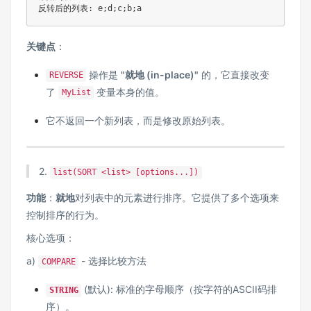
反转后的列表: e;d;c;b;a
关键点
：
操作是
"就地 (in-place)"
的，它直接改变
REVERSE
了
变量本身的值。
MyList
它不返回一个新列表，而是修改原始列表。
2.
list(SORT <list> [options...])
功能
：
就地
对列表中的元素进行排序。它提供了多个选项来
控制排序的行为。
核心选项：
a)
- 选择比较方法
COMPARE
(默认): 标准的字母顺序（按字符的ASCII码排
STRING
序）。