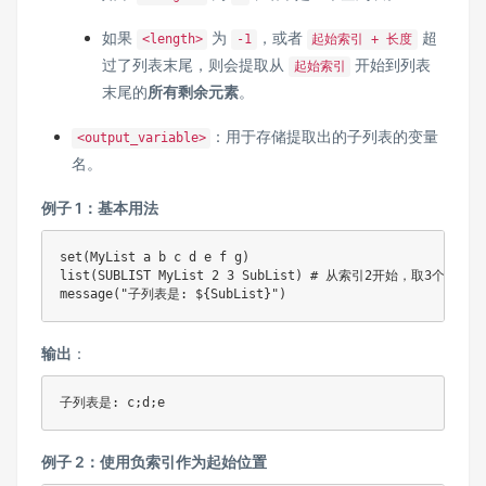
如果
为
，或者
超
<length>
-1
起始索引 + 长度
过了列表末尾，则会提取从
开始到列表
起始索引
末尾的
所有剩余元素
。
：用于存储提取出的子列表的变量
<output_variable>
名。
例子 1：基本用法
set(MyList a b c d e f g)

list(SUBLIST MyList 2 3 SubList) # 从索引2开始，取3个元素 (c
message("子列表是: ${SubList}")
输出
：
子列表是: c;d;e
例子 2：使用负索引作为起始位置