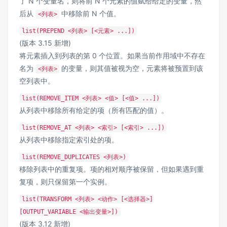
了 N 个变量名，则将前 N 个元素的值赋给给定的变量，然
后从
中移除前 N 个值。
<列表>
list(PREPEND <列表> [<元素> ...])
(版本 3.15 新增)
将元素插入到列表的第 0 个位置。如果当前作用域中不存在
名为
的变量，则其值被视为空，元素将被预置到该
<列表>
空列表中。
list(REMOVE_ITEM <列表> <值> [<值> ...])
从列表中移除所有给定的项（所有匹配的值）。
list(REMOVE_AT <列表> <索引> [<索引> ...])
从列表中移除指定索引处的项。
list(REMOVE_DUPLICATES <列表>)
移除列表中的重复项。项的相对顺序被保留，但如果遇到重
复项，则只保留第一个实例。
list(TRANSFORM <列表> <动作> [<选择器>]
[OUTPUT_VARIABLE <输出变量>])
(版本 3.12 新增)