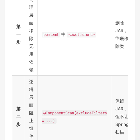
理
层
面
删除
第
移
JAR，
一
中
pom.xml
<exclusions>
除
彻底移
步
无
除类
用
依
赖
逻
辑
层
保留
面
第
JAR，
阻
@ComponentScan(excludeFilters
二
但不让
止
= ...)
步
Spring
组
扫描
件