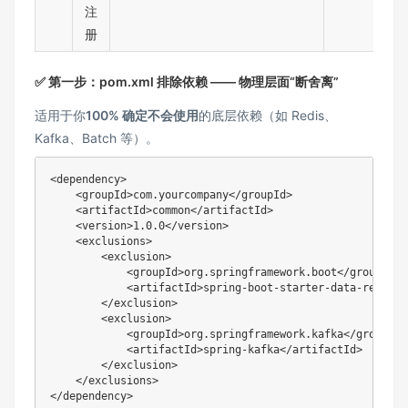
注
册
✅ 第一步：pom.xml 排除依赖 —— 物理层面“断舍离”
适用于你
100% 确定不会使用
的底层依赖（如 Redis、
Kafka、Batch 等）。
<
dependency
>
<
groupId
>
com.yourcompany
</
groupId
>
<
artifactId
>
common
</
artifactId
>
<
version
>
1.0.0
</
version
>
<
exclusions
>
<
exclusion
>
<
groupId
>
org.springframework.boot
</
groupId
>
<
artifactId
>
spring-boot-starter-data-redis
</
</
exclusion
>
<
exclusion
>
<
groupId
>
org.springframework.kafka
</
groupId
>
<
artifactId
>
spring-kafka
</
artifactId
>
</
exclusion
>
</
exclusions
>
</
dependency
>