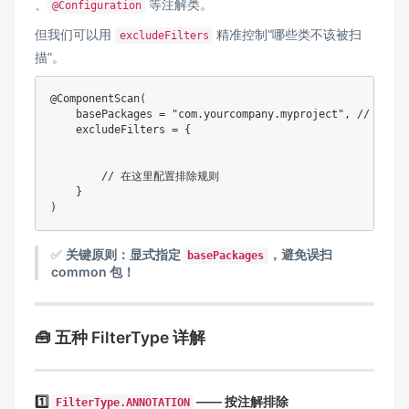
、
等注解类。
@Configuration
但我们可以用
精准控制“哪些类不该被扫
excludeFilters
描”。
@ComponentScan
(
    basePackages 
=
"com.yourcompany.myproject"
,
// 显式
    excludeFilters 
=
{

// 在这里配置排除规则
}
)
✅
关键原则：显式指定
，避免误扫
basePackages
common 包！
🧰 五种 FilterType 详解
1️⃣
—— 按注解排除
FilterType.ANNOTATION