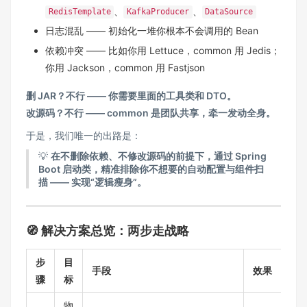
、
、
RedisTemplate
KafkaProducer
DataSource
日志混乱 —— 初始化一堆你根本不会调用的 Bean
依赖冲突 —— 比如你用 Lettuce，common 用 Jedis；
你用 Jackson，common 用 Fastjson
删 JAR？不行 —— 你需要里面的工具类和 DTO。
改源码？不行 —— common 是团队共享，牵一发动全身。
于是，我们唯一的出路是：
💡
在不删除依赖、不修改源码的前提下，通过 Spring
Boot 启动类，精准排除你不想要的自动配置与组件扫
描 —— 实现“逻辑瘦身”。
🧭 解决方案总览：两步走战略
步
目
手段
效果
骤
标
物