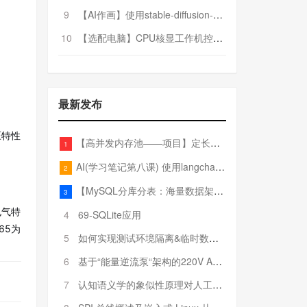
9
【AI作画】使用stable-diffusion-webui搭建AI作画平台
10
【选配电脑】CPU核显工作机控制预算5000
最新发布
压特性
【高并发内存池——项目】定长内存池——开胃小菜
1
AI(学习笔记第八课) 使用langchain的embedding models
2
【MySQL分库分表：海量数据架构的终极解决方案】
3
电气特
4
69-SQLite应用
65为
5
如何实现测试环境隔离&临时数据库（pytest+SQLite）
6
基于“能量逆流泵“架构的220V AC至20V DC 300W高效电源设计
7
认知语义学的象似性原理对人工智能自然语言处理深层语义分析的影响与启示