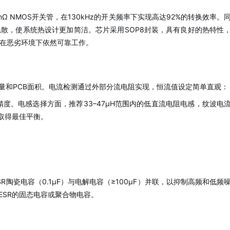
mΩ NMOS开关管，在130kHz的开关频率下实现高达92%的转换效率。
散，使系统热设计更加简洁。芯片采用SOP8封装，具有良好的热特性
保在恶劣环境下依然可靠工作。
数量和PCB面积。电流检测通过外部分流电阻实现，恒流值设定简单直观：
度。电感选择方面，推荐33–47μH范围内的低直流电阻电感，纹波电
间取得最佳平衡。
R陶瓷电容（0.1μF）与电解电容（≥100μF）并联，以抑制高频和低频
ESR的固态电容或聚合物电容。