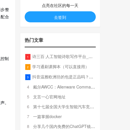
点亮在社区的每一天
同步整
，配合
去签到
热门文章
诗三百·人工智能诗歌写作平台_在线作诗机_藏头诗生成器_电脑对联_姓名作诗
1
流控制
学习通刷课脚本（可以直接用）
2
抖音温雅欧洲坊的包是正品吗？温雅卖的包为啥那么便宜？
3
4
戴尔AWCC：Alienware Command Center 故障排除方法，里面附有超全详解呦，快来快来，欢迎观看~
5
文言一心官网地址
噪声。
6
第十七届全国大学生智能汽车竞赛全国总决赛参赛队伍奖项公告
7
一篇掌握docker
8
分享几个国内免费的ChatGPT镜像网址(亲测有效-4月25日更新)