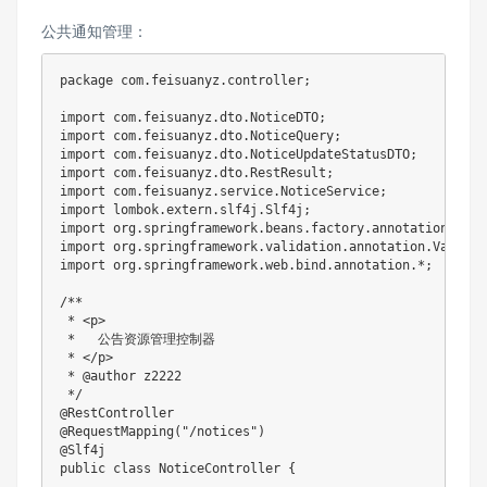
公共通知管理：
package
com
.
feisuanyz
.
controller
;
import
com
.
feisuanyz
.
dto
.
NoticeDTO
;
import
com
.
feisuanyz
.
dto
.
NoticeQuery
;
import
com
.
feisuanyz
.
dto
.
NoticeUpdateStatusDTO
;
import
com
.
feisuanyz
.
dto
.
RestResult
;
import
com
.
feisuanyz
.
service
.
NoticeService
;
import
lombok
.
extern
.
slf4j
.
Slf4j
;
import
org
.
springframework
.
beans
.
factory
.
annotation
.
Auto
import
org
.
springframework
.
validation
.
annotation
.
Validat
import
org
.
springframework
.
web
.
bind
.
annotation
.
*
;
/**

 * <p>

 *   公告资源管理控制器

 * </p>

 * @author z2222

 */
@RestController
@RequestMapping
(
"/notices"
)
@Slf4j
public
class
NoticeController
{