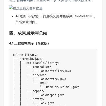
AI 返回代码片段，我直接复用并集成到 Controller 中，
节省大量时间。
四、成果展示与总结
4.1 工程结构展示（简化版）
online-library/

├── src/main/java/

│   ├── com.example.library/

│   │   ├── controller/

│   │   │   └── BookController.java

│   │   ├── service/

│   │   │   ├── BookService.java

│   │   │   └── impl/

│   │   │       └── BookServiceImpl.java

│   │   ├── mapper/

│   │   │   └── BookMapper.java

│   │   ├── entity/

│   │   │   └── Book.java
