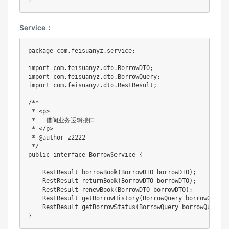
Service：
package
com
.
feisuanyz
.
service
;
import
com
.
feisuanyz
.
dto
.
BorrowDTO
;
import
com
.
feisuanyz
.
dto
.
BorrowQuery
;
import
com
.
feisuanyz
.
dto
.
RestResult
;
/**

 * <p>

 *   借阅业务逻辑接口

 * </p>

 * @author z2222

 */
public
interface
BorrowService
{
RestResult
borrowBook
(
BorrowDTO
 borrowDTO
)
;
RestResult
returnBook
(
BorrowDTO
 borrowDTO
)
;
RestResult
renewBook
(
BorrowDTO
 borrowDTO
)
;
RestResult
getBorrowHistory
(
BorrowQuery
 borrowQuery
)
RestResult
getBorrowStatus
(
BorrowQuery
 borrowQuery
)
;
}