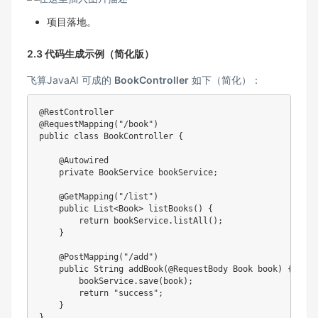
项目落地。
2.3 代码生成示例（简化版）
飞算JavaAI 可成的
BookController
如下（简化）：
@RestController
@RequestMapping
(
"/book"
)
public
class
BookController
{
@Autowired
private
BookService
 bookService
;
@GetMapping
(
"/list"
)
public
List
<
Book
>
listBooks
(
)
{
return
 bookService
.
listAll
(
)
;
}
@PostMapping
(
"/add"
)
public
String
addBook
(
@RequestBody
Book
 book
)
{
        bookService
.
save
(
book
)
;
return
"success"
;
}
}