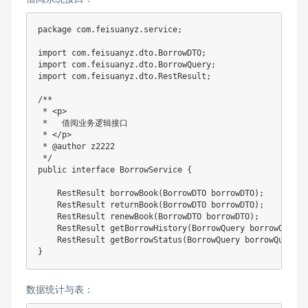
package
com
.
feisuanyz
.
service
;
import
com
.
feisuanyz
.
dto
.
BorrowDTO
;
import
com
.
feisuanyz
.
dto
.
BorrowQuery
;
import
com
.
feisuanyz
.
dto
.
RestResult
;
/**

 * <p>

 *   借阅业务逻辑接口

 * </p>

 * @author z2222

 */
public
interface
BorrowService
{
RestResult
borrowBook
(
BorrowDTO
 borrowDTO
)
;
RestResult
returnBook
(
BorrowDTO
 borrowDTO
)
;
RestResult
renewBook
(
BorrowDTO
 borrowDTO
)
;
RestResult
getBorrowHistory
(
BorrowQuery
 borrowQuery
)
RestResult
getBorrowStatus
(
BorrowQuery
 borrowQuery
)
;
}
数据统计与表：