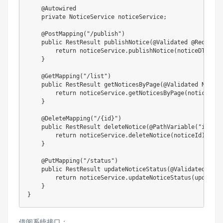
@Autowired
private
NoticeService
 noticeService
;
@PostMapping
(
"/publish"
)
public
RestResult
publishNotice
(
@Validated
@RequestB
return
 noticeService
.
publishNotice
(
noticeDTO
)
;
}
@GetMapping
(
"/list"
)
public
RestResult
getNoticesByPage
(
@Validated
Notice
return
 noticeService
.
getNoticesByPage
(
noticeQuer
}
@DeleteMapping
(
"/{id}"
)
public
RestResult
deleteNotice
(
@PathVariable
(
"id"
)
L
return
 noticeService
.
deleteNotice
(
noticeId
)
;
}
@PutMapping
(
"/status"
)
public
RestResult
updateNoticeStatus
(
@Validated
@Req
return
 noticeService
.
updateNoticeStatus
(
updateSt
}
}
借阅系统接口：