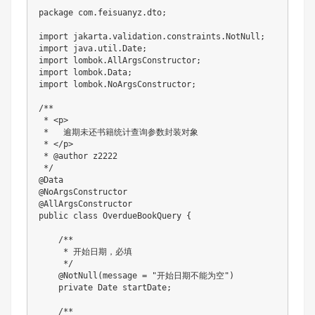
package
com
.
feisuanyz
.
dto
;
import
jakarta
.
validation
.
constraints
.
NotNull
;
import
java
.
util
.
Date
;
import
lombok
.
AllArgsConstructor
;
import
lombok
.
Data
;
import
lombok
.
NoArgsConstructor
;
/**

 * <p>

 *   逾期未还书籍统计查询参数封装对象

 * </p>

 * @author z2222

 */
@Data
@NoArgsConstructor
@AllArgsConstructor
public
class
OverdueBookQuery
{
/**

     * 开始日期，必填

     */
@NotNull
(
message 
=
"开始日期不能为空"
)
private
Date
 startDate
;
/**
