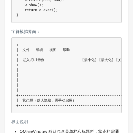
    w.resize(800, 600); 

    w.show(); 

    return a.exec();

}
字符模拟界面：
+--------------------------------------------------------
|  文件   编辑   视图   帮助                          
+--------------------------------------------------------
|  嵌入式UI示例                  [最小化] [最大化] [关闭]  
+--------------------------------------------------------
|                                                        
|                                                        
|                                                   
|                                                        
|                                                        
+--------------------------------------------------------
|  状态栏（默认隐藏，需手动启用）                           
+-------------------------------------------------------
界面说明：​
QMainWindow 默认包含菜单栏和标题栏，状态栏需通