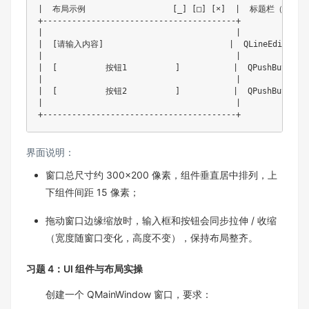
|  布局示例                  [_] [□] [×]  |  标题栏（宽3
+----------------------------------------+

|                                        |

|  [请输入内容]                          |  QLineEd
|                                        |

|  [          按钮1          ]           |  QPushBu
|                                        |

|  [          按钮2          ]           |  QPushBu
|                                        |

+----------------------------------------+
界面说明：​
窗口总尺寸约 300×200 像素，组件垂直居中排列，上
下组件间距 15 像素；​
拖动窗口边缘缩放时，输入框和按钮会同步拉伸 / 收缩
（宽度随窗口变化，高度不变），保持布局整齐。
习题 4：UI 组件与布局实操​
创建一个 QMainWindow 窗口，要求：​