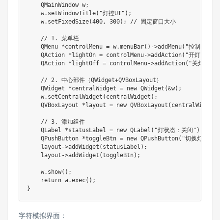
    QMainWindow w;

    w.setWindowTitle("灯控UI");

    w.setFixedSize(400, 300); // 固定窗口大小

    // 1. 菜单栏

    QMenu *controlMenu = w.menuBar()->addMenu("控制");

    QAction *lightOn = controlMenu->addAction("开灯");

    QAction *lightOff = controlMenu->addAction("关灯");

    // 2. 中心部件（QWidget+QVBoxLayout）

    QWidget *centralWidget = new QWidget(&w);

    w.setCentralWidget(centralWidget);

    QVBoxLayout *layout = new QVBoxLayout(centralWidget);
    // 3. 添加组件

    QLabel *statusLabel = new QLabel("灯状态：关闭");

    QPushButton *toggleBtn = new QPushButton("切换灯状态")
    layout->addWidget(statusLabel);

    layout->addWidget(toggleBtn);

    w.show();

    return a.exec();

}
字符模拟界面：