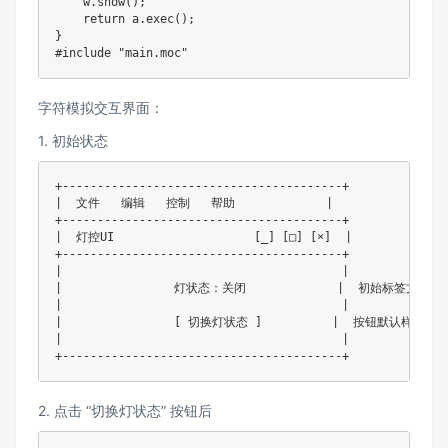
    w.show();

    return a.exec();

}

#include "main.moc"
字符模拟交互界面：​
1. 初始状态
+----------------------------------------+

|  文件   编辑   控制   帮助             |

+----------------------------------------+

|  灯控UI                    [_] [□] [×]  |

+----------------------------------------+

|                                        |

|                灯状态：关闭             |  初始标签文本

|                                        |

|                [ 切换灯状态 ]          |  按钮默认样式

|                                        |

+----------------------------------------+
2. 点击 “切换灯状态” 按钮后