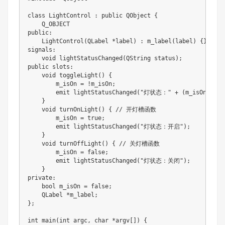
class LightControl : public QObject {

    Q_OBJECT

public:

    LightControl(QLabel *label) : m_label(label) {}

signals:

    void lightStatusChanged(QString status);

public slots:

    void toggleLight() {

        m_isOn = !m_isOn;

        emit lightStatusChanged("灯状态：" + (m_isOn ? "
    }

    void turnOnLight() { // 开灯槽函数

        m_isOn = true;

        emit lightStatusChanged("灯状态：开启");

    }

    void turnOffLight() { // 关灯槽函数

        m_isOn = false;

        emit lightStatusChanged("灯状态：关闭");

    }

private:

    bool m_isOn = false;

    QLabel *m_label;

};

int main(int argc, char *argv[]) {
