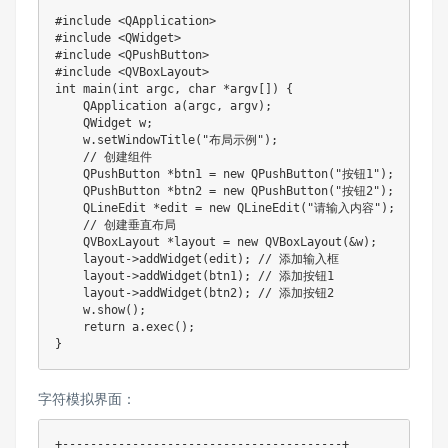
#include <QApplication>

#include <QWidget>

#include <QPushButton>

#include <QVBoxLayout>

int main(int argc, char *argv[]) {

    QApplication a(argc, argv);

    QWidget w;

    w.setWindowTitle("布局示例");

    // 创建组件

    QPushButton *btn1 = new QPushButton("按钮1");

    QPushButton *btn2 = new QPushButton("按钮2");

    QLineEdit *edit = new QLineEdit("请输入内容");

    // 创建垂直布局

    QVBoxLayout *layout = new QVBoxLayout(&w);

    layout->addWidget(edit); // 添加输入框

    layout->addWidget(btn1); // 添加按钮1

    layout->addWidget(btn2); // 添加按钮2

    w.show();

    return a.exec();

}
字符模拟界面：
+----------------------------------------+
