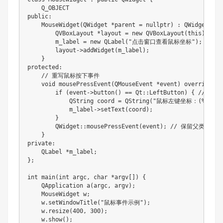
    Q_OBJECT

public:

    MouseWidget(QWidget *parent = nullptr) : QWidget(pare
        QVBoxLayout *layout = new QVBoxLayout(this);

        m_label = new QLabel("点击窗口查看鼠标坐标");

        layout->addWidget(m_label);

    }

protected:

    // 重写鼠标按下事件

    void mousePressEvent(QMouseEvent *event) override {

        if (event->button() == Qt::LeftButton) { // 
            QString coord = QString("鼠标左键坐标：(%1, %2)"
            m_label->setText(coord);

        }

        QWidget::mousePressEvent(event); // 保留父类默认行
    }

private:

    QLabel *m_label;

};

int main(int argc, char *argv[]) {

    QApplication a(argc, argv);

    MouseWidget w;

    w.setWindowTitle("鼠标事件示例");

    w.resize(400, 300);

    w.show();
