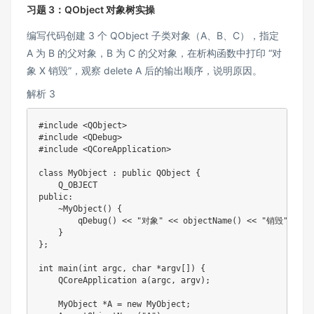
习题 3：QObject 对象树实操​
编写代码创建 3 个 QObject 子类对象（A、B、C），指定
A 为 B 的父对象，B 为 C 的父对象，在析构函数中打印 “对
象 X 销毁”，观察 delete A 后的输出顺序，说明原因。
解析 3
#include <QObject>

#include <QDebug>

#include <QCoreApplication>

class MyObject : public QObject {

    Q_OBJECT 

public:

    ~MyObject() {

        qDebug() << "对象" << objectName() << "销毁";

    }

};

int main(int argc, char *argv[]) {

    QCoreApplication a(argc, argv);

    MyObject *A = new MyObject;
