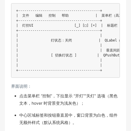
+----------------------------------------+

|  文件   编辑   控制   帮助             |  菜单栏（高25
+----------------------------------------+

|  灯控UI                    [_] [□] [×]  |  标题栏
+----------------------------------------+

|                                        |

|                灯状态：关闭             |  QLabel（
|                                        |

|                                        |  垂直间距30像素
|                [ 切换灯状态 ]          |  QPushBut
|                                        |

|                                        |

+----------------------------------------+
界面说明：​
点击菜单栏 “控制”，下拉显示 “开灯”“关灯” 选项（黑色
文本，hover 时背景变为浅灰色）；​
中心区域标签和按钮垂直居中，窗口背景为白色，组件
无额外样式（默认系统风格）。