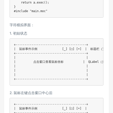
    return a.exec();

}

#include "main.moc"
字符模拟界面：​
1. 初始状态
+----------------------------------------+

|  鼠标事件示例              [_] [□] [×]  |  标题栏（宽400
+----------------------------------------+

|                                        |

|          点击窗口查看鼠标坐标           |  QLabel（文本居
|                                        |

|                                        |

|                                        |

+----------------------------------------+
2. 鼠标左键点击窗口中心后
+----------------------------------------+

|  鼠标事件示例              [_] [□] [×]  |

+----------------------------------------+
