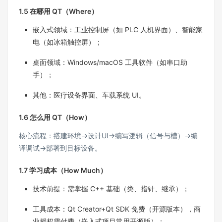
1.5 在哪用 QT（Where）​
嵌入式领域：工业控制屏（如 PLC 人机界面）、智能家
电（如冰箱触控屏）；​
桌面领域：Windows/macOS 工具软件（如串口助
手）；​
其他：医疗设备界面、车载系统 UI。​
1.6 怎么用 QT（How）​
核心流程：搭建环境→设计UI→编写逻辑（信号与槽）→编
译调试→部署到目标设备。​
1.7 学习成本（How Much）​
技术前提：需掌握 C++ 基础（类、指针、继承）；​
工具成本：Qt Creator+Qt SDK 免费（开源版本），商
业授权需付费（嵌入式项目常用开源版）；​