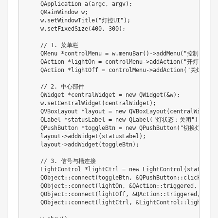
    QApplication a(argc, argv);

    QMainWindow w;

    w.setWindowTitle("灯控UI");

    w.setFixedSize(400, 300);

    // 1. 菜单栏

    QMenu *controlMenu = w.menuBar()->addMenu("控制");

    QAction *lightOn = controlMenu->addAction("开灯");

    QAction *lightOff = controlMenu->addAction("关灯");

    // 2. 中心部件

    QWidget *centralWidget = new QWidget(&w);

    w.setCentralWidget(centralWidget);

    QVBoxLayout *layout = new QVBoxLayout(centralWidget);
    QLabel *statusLabel = new QLabel("灯状态：关闭");

    QPushButton *toggleBtn = new QPushButton("切换灯状态")
    layout->addWidget(statusLabel);

    layout->addWidget(toggleBtn);

    // 3. 信号与槽连接

    LightControl *lightCtrl = new LightControl(statusLabe
    QObject::connect(toggleBtn, &QPushButton::clicked, l
    QObject::connect(lightOn, &QAction::triggered, light
    QObject::connect(lightOff, &QAction::triggered, ligh
    QObject::connect(lightCtrl, &LightControl::lightStat