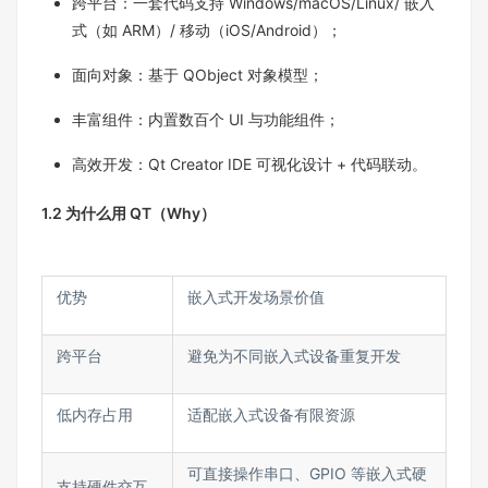
跨平台：一套代码支持 Windows/macOS/Linux/ 嵌入
式（如 ARM）/ 移动（iOS/Android）；​
面向对象：基于 QObject 对象模型；​
丰富组件：内置数百个 UI 与功能组件；​
高效开发：Qt Creator IDE 可视化设计 + 代码联动。
1.2 为什么用 QT（Why）​
优势​
嵌入式开发场景价值​
跨平台​
避免为不同嵌入式设备重复开发​
低内存占用​
适配嵌入式设备有限资源​
可直接操作串口、GPIO 等嵌入式硬
支持硬件交互​