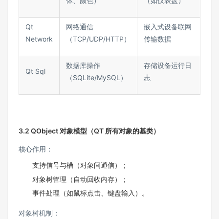
体、颜色）​
（如仪表盘）​
Qt
网络通信
嵌入式设备联网
Network​
（TCP/UDP/HTTP）​
传输数据​
数据库操作
存储设备运行日
Qt Sql​
（SQLite/MySQL）​
志​
3.2 QObject 对象模型（QT 所有对象的基类）
核心作用：​
支持信号与槽（对象间通信）；​
对象树管理（自动回收内存）；​
事件处理（如鼠标点击、键盘输入）。​
对象树机制：​