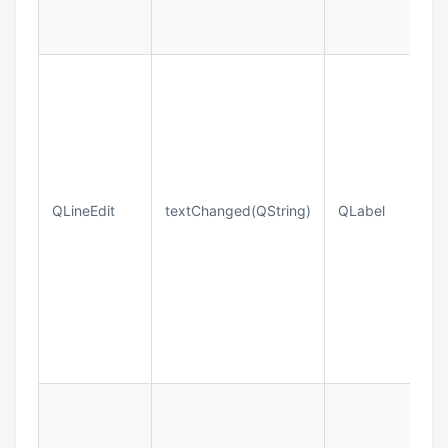
QLineEdit​
textChanged(QString)​
QLabel​