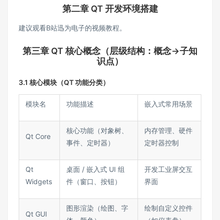
第二章 QT 开发环境搭建
建议观看B站迅为电子的视频教程。
第三章 QT 核心概念（层级结构：概念→子知
识点）​
3.1 核心模块（QT 功能分类）​
模块名​
功能描述​
嵌入式常用场景​
核心功能（对象树、
内存管理、硬件
Qt Core​
事件、定时器）​
定时器控制​
Qt
桌面 / 嵌入式 UI 组
开发工业屏交互
Widgets​
件（窗口、按钮）​
界面​
图形渲染（绘图、字
绘制自定义控件
Qt GUI​