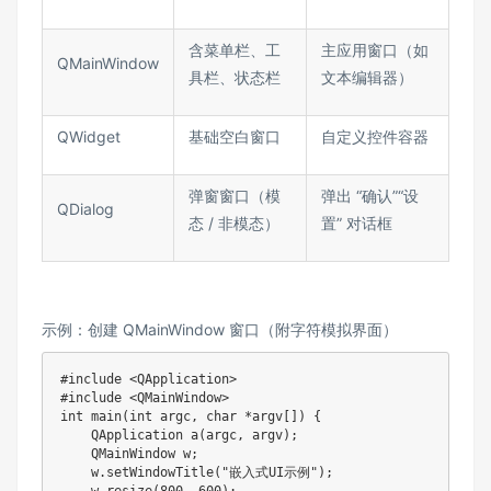
含菜单栏、工
主应用窗口（如
QMainWindow​
具栏、状态栏​
文本编辑器）​
QWidget​
基础空白窗口​
自定义控件容器​
弹窗窗口（模
弹出 “确认”“设
QDialog​
态 / 非模态）​
置” 对话框​
示例：创建 QMainWindow 窗口（附字符模拟界面）
#include <QApplication>

#include <QMainWindow>

int main(int argc, char *argv[]) {

    QApplication a(argc, argv);

    QMainWindow w; 

    w.setWindowTitle("嵌入式UI示例"); 
