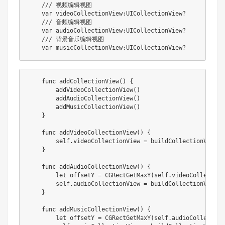
    /// 视频编辑视图

    var videoCollectionView:UICollectionView?

    /// 音频编辑视图

    var audioCollectionView:UICollectionView?

    /// 背景音乐编辑视图

    var musicCollectionView:UICollectionView?
    func addCollectionView() {

        addVideoCollectionView()

        addAudioCollectionView()

        addMusicCollectionView()

    }

    func addVideoCollectionView() {

        self.videoCollectionView = buildCollectionView(o
    }

    func addAudioCollectionView() {

        let offsetY = CGRectGetMaxY(self.videoCollection
        self.audioCollectionView = buildCollectionView(o
    }

    func addMusicCollectionView() {

        let offsetY = CGRectGetMaxY(self.audioCollection