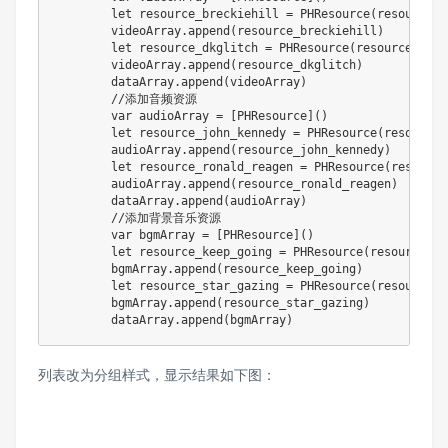
        let resource_breckiehill = PHResource(resource_n
        videoArray.append(resource_breckiehill)

        let resource_dkglitch = PHResource(resource_name
        videoArray.append(resource_dkglitch)

        dataArray.append(videoArray)

        //添加音频资源

        var audioArray = [PHResource]()

        let resource_john_kennedy = PHResource(resource_
        audioArray.append(resource_john_kennedy)

        let resource_ronald_reagen = PHResource(resource
        audioArray.append(resource_ronald_reagen)

        dataArray.append(audioArray)

        //添加背景音乐资源

        var bgmArray = [PHResource]()

        let resource_keep_going = PHResource(resource_na
        bgmArray.append(resource_keep_going)

        let resource_star_gazing = PHResource(resource_n
        bgmArray.append(resource_star_gazing)

列表改为分组样式，显示结果如下图：