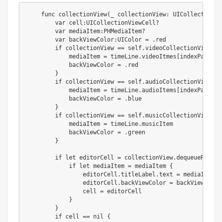
    func collectionView(_ collectionView: UICollectionVi
        var cell:UICollectionViewCell?

        var mediaItem:PHMediaItem?

        var backViewColor:UIColor = .red

        if collectionView == self.videoCollectionView {

            mediaItem = timeLine.videoItmes[indexPath.sec
            backViewColor = .red

        }

        if collectionView == self.audioCollectionView {

            mediaItem = timeLine.audioItems[indexPath.sec
            backViewColor = .blue

        }

        if collectionView == self.musicCollectionView {

            mediaItem = timeLine.musicItem

            backViewColor = .green

        }

        if let editorCell = collectionView.dequeueReusab
            if let mediaItem = mediaItem {

                editorCell.titleLabel.text = mediaItem.ti
                editorCell.backViewColor = backViewColor

                cell = editorCell

            }

        }

        if cell == nil {
