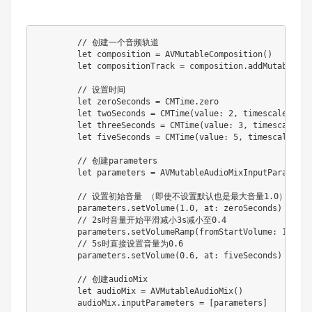
        // 创建一个音频轨道

        let composition = AVMutableComposition()

        let compositionTrack = composition.addMutableTra
        // 设置时间

        let zeroSeconds = CMTime.zero

        let twoSeconds = CMTime(value: 2, timescale: 1)

        let threeSeconds = CMTime(value: 3, timescale: 1)
        let fiveSeconds = CMTime(value: 5, timescale: 1)

        // 创建parameters

        let parameters = AVMutableAudioMixInputParameter
        // 设置初始音量 （即使不设置默认也是最大音量1.0）

        parameters.setVolume(1.0, at: zeroSeconds)

        // 2s时音量开始平滑减小3s减小至0.4

        parameters.setVolumeRamp(fromStartVolume: 1.0, t
        // 5s时直接设置音量为0.6

        parameters.setVolume(0.6, at: fiveSeconds)

        // 创建audioMix

        let audioMix = AVMutableAudioMix()
