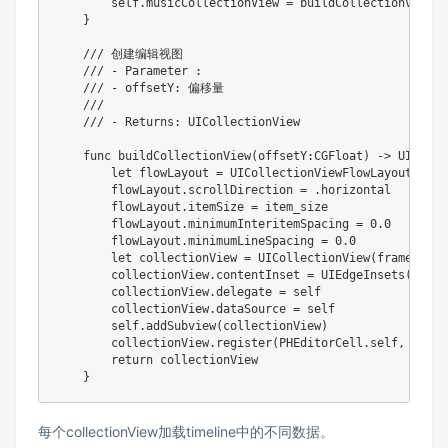
        self.musicCollectionView = buildCollectionView(o
    }

    /// 创建编辑视图

    /// - Parameter :

    /// - offsetY: 偏移量

    ///

    /// - Returns: UICollectionView

    func buildCollectionView(offsetY:CGFloat) -> UIColle
        let flowLayout = UICollectionViewFlowLayout()

        flowLayout.scrollDirection = .horizontal

        flowLayout.itemSize = item_size

        flowLayout.minimumInteritemSpacing = 0.0

        flowLayout.minimumLineSpacing = 0.0

        let collectionView = UICollectionView(frame: CGR
        collectionView.contentInset = UIEdgeInsets(top: 
        collectionView.delegate = self

        collectionView.dataSource = self

        self.addSubview(collectionView)

        collectionView.register(PHEditorCell.self, forCe
        return collectionView

    }
每个collectionView加载timeline中的不同数据。