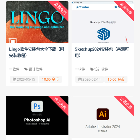
会员免费
会员免费
Lingo软件安装包大全下载（附
Sketchup2024安装包（亲测可
安装教程）
用）
软件
设计软件
软件
设计软件
2026-05-15
10.00 金币
2026-02-14
10.00 金币
会员免费
会员免费