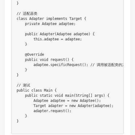
}
// 适配器类
class
Adapter
implements
Target
{
private
Adaptee
 adaptee
;
public
Adapter
(
Adaptee
 adaptee
)
{
this
.
adaptee 
=
 adaptee
;
}
@Override
public
void
request
(
)
{
        adaptee
.
specificRequest
(
)
;
// 调用被适配类的方法
}
}
// 测试
public
class
Main
{
public
static
void
main
(
String
[
]
 args
)
{
Adaptee
 adaptee 
=
new
Adaptee
(
)
;
Target
 adapter 
=
new
Adapter
(
adaptee
)
;
        adapter
.
request
(
)
;
}
}