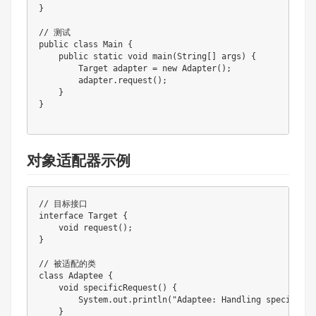
}
// 测试
public
class
Main
{
public
static
void
main
(
String
[
]
 args
)
{
Target
 adapter 
=
new
Adapter
(
)
;
        adapter
.
request
(
)
;
}
}
对象适配器示例
// 目标接口
interface
Target
{
void
request
(
)
;
}
// 被适配的类
class
Adaptee
{
void
specificRequest
(
)
{
System
.
out
.
println
(
"Adaptee: Handling specific r
}