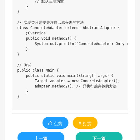
// 默认实现为空
}
}
// 实现类只需要关注自己感兴趣的方法
class
ConcreteAdapter
extends
AbstractAdapter
{
@Override
public
void
method2
(
)
{
System
.
out
.
println
(
"ConcreteAdapter: Only implem
}
}
// 测试
public
class
Main
{
public
static
void
main
(
String
[
]
 args
)
{
Target
 adapter 
=
new
ConcreteAdapter
(
)
;
        adapter
.
method2
(
)
;
// 只执行感兴趣的方法
}
}
点赞
打赏
上一篇
下一篇