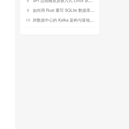
8
SPI 总线概述及嵌入式 Linux 从属 SPI 设备驱动程序开发（第二部分，实践）
9
如何用 Rust 重写 SQLite 数据库（二）:是否有市场空间？
10
跨数据中心的 Kafka 架构与落地实战