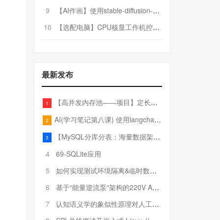
9
【AI作画】使用stable-diffusion-webui搭建AI作画平台
10
【选配电脑】CPU核显工作机控制预算5000
最新发布
【高并发内存池——项目】定长内存池——开胃小菜
1
AI(学习笔记第八课) 使用langchain的embedding models
2
【MySQL分库分表：海量数据架构的终极解决方案】
3
4
69-SQLite应用
5
如何实现测试环境隔离&临时数据库（pytest+SQLite）
6
基于“能量逆流泵“架构的220V AC至20V DC 300W高效电源设计
7
认知语义学的象似性原理对人工智能自然语言处理深层语义分析的影响与启示