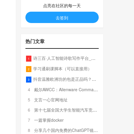
点亮在社区的每一天
去签到
热门文章
诗三百·人工智能诗歌写作平台_在线作诗机_藏头诗生成器_电脑对联_姓名作诗
1
学习通刷课脚本（可以直接用）
2
抖音温雅欧洲坊的包是正品吗？温雅卖的包为啥那么便宜？
3
4
戴尔AWCC：Alienware Command Center 故障排除方法，里面附有超全详解呦，快来快来，欢迎观看~
5
文言一心官网地址
6
第十七届全国大学生智能汽车竞赛全国总决赛参赛队伍奖项公告
7
一篇掌握docker
8
分享几个国内免费的ChatGPT镜像网址(亲测有效-4月25日更新)