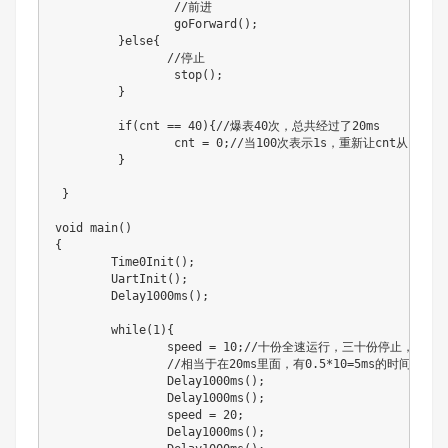
		 //前进

		 goForward();

	 }else{

		//停止 

		 stop();

	 } 

	 if(cnt == 40){//爆表40次，总共经过了20ms

		 cnt = 0;//当100次表示1s，重新让cnt从1开始，计算下一次的1s

	 }

 }

void main()

{

	Time0Init();

	UartInit();

	Delay1000ms();

	while(1){

		speed = 10;//十份全速运行，三十份停止，所以慢，20ms是40份的500us=0.5ms,

		//相当于在20ms里面，有0.5*10=5ms的时间是全速前进，而剩下的15ms的时间是在停止

		Delay1000ms();

		Delay1000ms();

		speed = 20;

		Delay1000ms();
