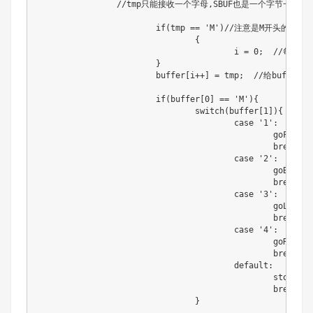
		//tmp只能接收一个字母,SBUF也是一个字节一个字节的输出数据和接收数据

			if(tmp == 'M')//注意是M开头的

				{

					i = 0;  //每次接收到信息都让i等于0，用于表示数组的第一位

		    	}

			buffer[i++] = tmp;  //给buffer数组赋值，接下来把temp接收的数据都存到buffer数组中

			if(buffer[0] == 'M'){

				switch(buffer[1]){

					case '1':

						goForward();

						break;

					case '2':

						goBack();

						break;

					case '3':

						goLeft();

						break;

					case '4':

						goRight();

						break;

					default:

						stop();

						break;

				}
