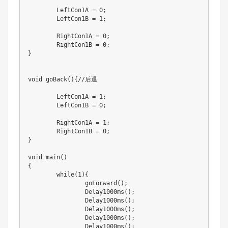
	LeftCon1A = 0;

	LeftCon1B = 1;

	RightCon1A = 0;

	RightCon1B = 0;

}

void goBack(){//后退

	LeftCon1A = 1;

	LeftCon1B = 0;

	RightCon1A = 1;

	RightCon1B = 0;

}

void main()

{

	while(1){

		goForward();

		Delay1000ms();

		Delay1000ms();

		Delay1000ms();

		Delay1000ms();

		Delay1000ms();
