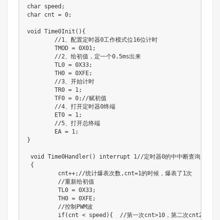
char speed;

char cnt = 0;

void Time0Init(){

	//1、配置定时器0工作模式位16位计时

	TMOD = 0X01;

	//2、给初值，定一个0.5ms出来

	TL0 = 0X33;

	TH0 = 0XFE;

	//3、开始计时

	TR0 = 1;

	TF0 = 0;//赋初值

	//4、打开定时器0终端

	ET0 = 1;

	//5、打开总终端 

	EA = 1;

}

 void Time0Handler() interrupt 1//定时器0的中中断查询序列是1
 {

	 cnt++;//统计爆表次数,cnt=1的时候，爆表了1次

	 //重新给初值

	 TL0 = 0X33;

	 TH0 = 0XFE;

	 //控制PWM波

	 if(cnt < speed){  //第一次cnt>10，第二次cnt20,第三次cnt>40,执行全速前进函数，剩下的执行停止函数
