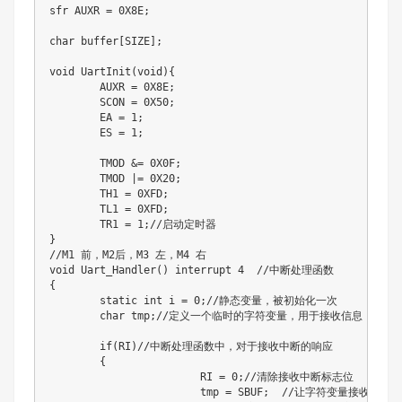
sfr AUXR = 0X8E;

char buffer[SIZE];

void UartInit(void){

	AUXR = 0X8E;

	SCON = 0X50;

	EA = 1;

	ES = 1;

	TMOD &= 0X0F;

	TMOD |= 0X20;

	TH1 = 0XFD;

	TL1 = 0XFD;

	TR1 = 1;//启动定时器

}

//M1 前，M2后，M3 左，M4 右

void Uart_Handler() interrupt 4  //中断处理函数

{

	static int i = 0;//静态变量，被初始化一次

	char tmp;//定义一个临时的字符变量，用于接收信息

	if(RI)//中断处理函数中，对于接收中断的响应

	{

			RI = 0;//清除接收中断标志位

			tmp = SBUF;  //让字符变量接收寄存器传递出来的信息（它是一个字节寻址的寄存器，字节地址为99H，通常用于存储一个字符的数据大小?）
