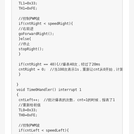
 TL1=0x33;

 TH1=0xFE;

 //控制PWM波

 if(cntRight < speedRight){

 //右前进

 goForwardRight();

 }else{

 //停止

 stopRight();

 }

 if(cntRight == 40){//爆表40次，经过了20ms

 cntRight = 0;  //当100次表示1s，重新让cnt从0开始，计算下一次的
 }

}

void Time0Handler() interrupt 1

{

 cntLeft++;  //统计爆表的次数. cnt=1的时候，报表了1

 //重新给初值

 TL0=0x33;

 TH0=0xFE;

 //控制PWM波

 if(cntLeft < speedLeft){
