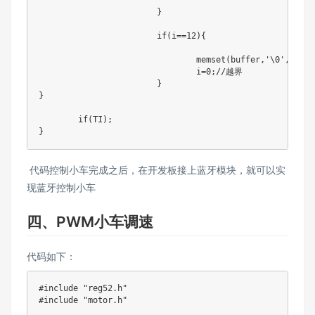
			}

			if(i==12){

				memset(buffer,'\0',SIZE);//清空内容

				i=0;//越界

			}

}

	if(TI);

}
代码控制小车完成之后，在开发板接上蓝牙模块，就可以实
现蓝牙控制小车
四、PWM小车调速
代码如下：
#include "reg52.h"

#include "motor.h"
