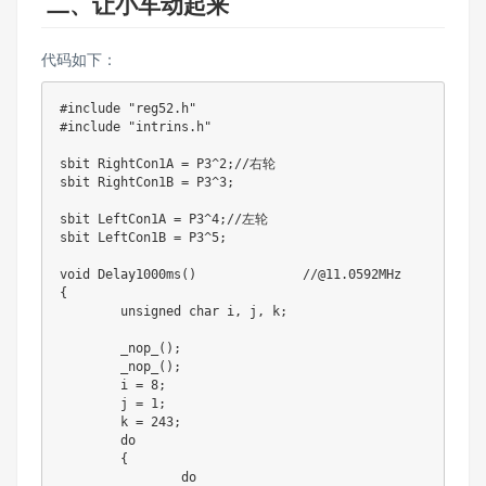
二、让小车动起来
代码如下：
#include "reg52.h"

#include "intrins.h"

sbit RightCon1A = P3^2;//右轮

sbit RightCon1B = P3^3;

sbit LeftCon1A = P3^4;//左轮

sbit LeftCon1B = P3^5;

void Delay1000ms()		//@11.0592MHz

{

	unsigned char i, j, k;

	_nop_();

	_nop_();

	i = 8;

	j = 1;

	k = 243;

	do

	{

		do
