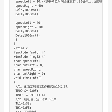
 speedLeft = 10;//10份单位时间全速运行，30份停止，所以慢，20ms
 speedRight = 40;

 Delay1000ms();

 Delay1000ms();

 speedLeft = 40;

 speedRight = 10;

 Delay1000ms();

 Delay1000ms();

 }

}

//time.c

#include "motor.h"

#include "reg52.h"

char speedLeft;

char cntLeft = 0;

char speedRight;

char cntRight = 0;

void Time1Init()

{

 //1. 配置定时器1工作模式位16位计时

 TMOD &= 0x0F;

 TMOD |= 0x1 << 4;

 //2. 给初值，定一个0.5出来

 TL1=0x33;

 TH1=0xFE;
