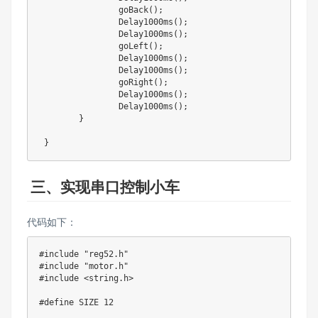
		goBack();

		Delay1000ms();

		Delay1000ms();

		goLeft();

		Delay1000ms();

		Delay1000ms();

		goRight();

		Delay1000ms();

		Delay1000ms();

	}

 } 
三、实现串口控制小车
代码如下：
#include "reg52.h"

#include "motor.h"

#include <string.h>

#define SIZE 12
