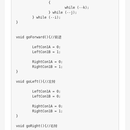
		{

			while (--k);

		} while (--j);

	} while (--i);

}

void goForward(){//前进

	LeftCon1A = 0;

	LeftCon1B = 1;

	RightCon1A = 0;

	RightCon1B = 1;

}

void goLeft(){//左转

	LeftCon1A = 0;

	LeftCon1B = 0;

	RightCon1A = 0;

	RightCon1B = 1;

}

void goRight(){//右转
