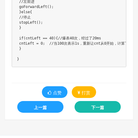
 //左前进

 goForwardLeft();

 }else{

 //停止

 stopLeft();

 }

 if(cntLeft == 40){//爆表40次，经过了20ms

 cntLeft = 0;  //当100次表示1s，重新让cnt从0开始，计算下一次的
 }

}
点赞
打赏
上一篇
下一篇