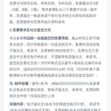
竞赛分为研究生组、本科生组、专科生组，竞赛题目共3道
（A题、B题、C题） 每支参赛队从三个赛题中任选一题作
答，竞赛题目一般是来源于各行业并经过当简化的实际问
题。竞赛题将在竞赛开始日准时发布
2.竞赛要求及论文提交方式
本次参赛
作品统一在线提交到竞赛系统
，截止时间之前可做
多次提交，但只保留最后一次提交的文件。参赛作品包含电
子版论文、承诺书、支撑材料(有的情况下)，竞赛论文只需
提交中文形式电子档论文，不需邮寄纸质版论文、承诺书。
提交的竞赛论文统一为PDF格式且以题号+报名队伍编号命名
的文件。(如A2025000000001.pdf) 详见《2025年第十届
数维杯大学生数学建模挑战赛论文格式规范及提交流程》。
注: 邮件标题：
题号+队号，例如A2025000000001,各参赛
队伍务必在竞赛结束前，将电子版论文、承诺书、支撑材料
相关文件统一压缩后进行上传
压缩内容：
电子版论文(命名与官网提交格式不变) 、承诺书
(命名与官网提交格式不变) 、支撑材料(命名与官网提交格式