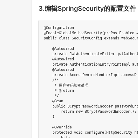
3.编辑SpringSecurity的配置文件
@Configuration

@EnableGlobalMethodSecurity(prePostEnabled =
public class SecurityConfig extends WebSecur
    @Autowired

    private JwtAuthenticateFilter jwtAuthent
    @Autowired

    private AuthenticationEntryPointImpl aut
    @Autowired

    private AccessDeniedHandlerImpl accessDe
    /**

     * 用户密码加密处理

     * @return

     */

    @Bean

    public BCryptPasswordEncoder passwordEnc
        return new BCryptPasswordEncoder();

    }

    @Override

    protected void configure(HttpSecurity ht
        http
