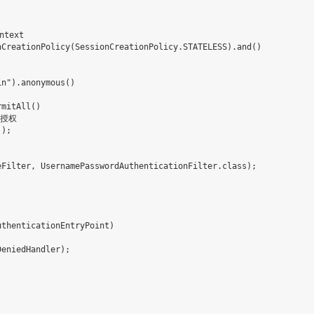
text

CreationPolicy(SessionCreationPolicy.STATELESS).and()

n").anonymous()

mitAll()

授权

);

Filter, UsernamePasswordAuthenticationFilter.class);

thenticationEntryPoint)

eniedHandler);
