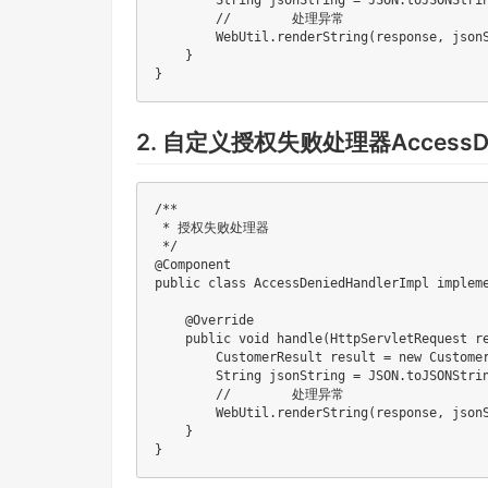
        String jsonString = JSON.toJSONStrin
        //        处理异常

        WebUtil.renderString(response, jsonS
    }

}
2. 自定义授权失败处理器AccessDenie
/**

 * 授权失败处理器

 */

@Component

public class AccessDeniedHandlerImpl impleme
    @Override

    public void handle(HttpServletRequest r
        CustomerResult result = new Custom
        String jsonString = JSON.toJSONStrin
        //        处理异常

        WebUtil.renderString(response, jsonS
    }

}