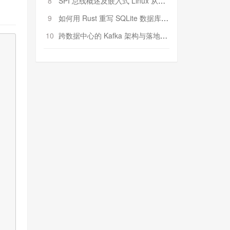
8
SPI 总线概述及嵌入式 Linux 从属 SPI 设备驱动程序开发（第二部分，实践）
9
如何用 Rust 重写 SQLite 数据库（二）:是否有市场空间？
10
跨数据中心的 Kafka 架构与落地实战