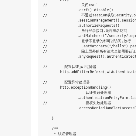
//                关闭csrf

                .csrf().disable()

//                不通过session获取SecurityCon
                .sessionManagement().session
                .authorizeRequests()

//                放行登录接口,允许匿名访问

                .antMatchers("/security/logi
//                登录不登录的都可以访问,放行

//                .antMatchers("/hello").per
//                除上面外的所有请求全部需要认证
                .anyRequest().authenticated(
//        配置认证jwt过滤器

        http.addFilterBefore(jwtAuthenticate
//        配置异常处理器

        http.exceptionHandling()

//                  认证失败处理器

                .authenticationEntryPoint(au
//                  授权失败处理器

                .accessDeniedHandler(accessD
    }

    /**

     * 认证管理器
