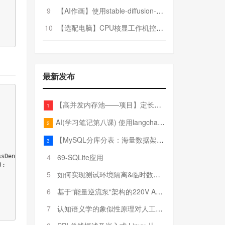
9
【AI作画】使用stable-diffusion-webui搭建AI作画平台
10
【选配电脑】CPU核显工作机控制预算5000
最新发布
【高并发内存池——项目】定长内存池——开胃小菜
1
AI(学习笔记第八课) 使用langchain的embedding models
2
【MySQL分库分表：海量数据架构的终极解决方案】
3
4
69-SQLite应用
sDeniedException) throws IOException, ServletException {

;

5
如何实现测试环境隔离&临时数据库（pytest+SQLite）
6
基于“能量逆流泵“架构的220V AC至20V DC 300W高效电源设计
7
认知语义学的象似性原理对人工智能自然语言处理深层语义分析的影响与启示