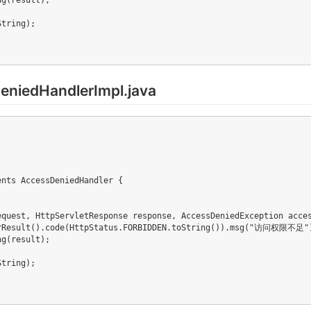
g(result);

tring);

dHandlerImpl.java
nts AccessDeniedHandler {

equest, HttpServletResponse response, AccessDeniedException acces
erResult().code(HttpStatus.FORBIDDEN.toString()).msg("访问权限不足")
g(result);

tring);
