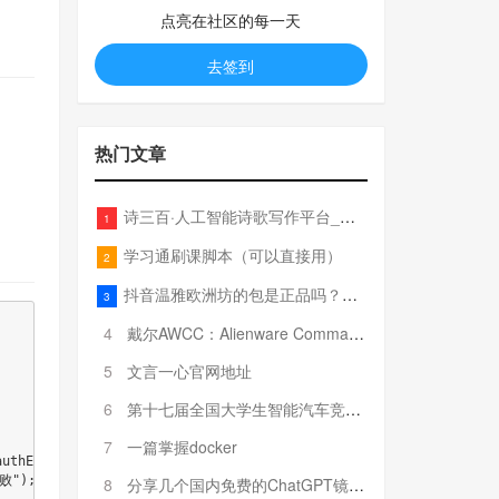
点亮在社区的每一天
去签到
热门文章
诗三百·人工智能诗歌写作平台_在线作诗机_藏头诗生成器_电脑对联_姓名作诗
1
学习通刷课脚本（可以直接用）
2
抖音温雅欧洲坊的包是正品吗？温雅卖的包为啥那么便宜？
3
4
戴尔AWCC：Alienware Command Center 故障排除方法，里面附有超全详解呦，快来快来，欢迎观看~
5
文言一心官网地址
6
第十七届全国大学生智能汽车竞赛全国总决赛参赛队伍奖项公告
7
一篇掌握docker
uthException) throws IOException, ServletException {

败");

8
分享几个国内免费的ChatGPT镜像网址(亲测有效-4月25日更新)