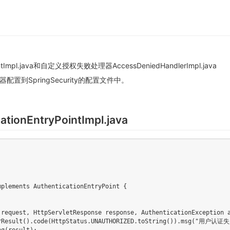
ointImpl.java和自定义授权失败处理器AccessDeniedHandlerImpl.java
到SpringSecurity的配置文件中。
nEntryPointImpl.java
plements AuthenticationEntryPoint {

 request, HttpServletResponse response, AuthenticationException a
erResult().code(HttpStatus.UNAUTHORIZED.toString()).msg("用户认证失