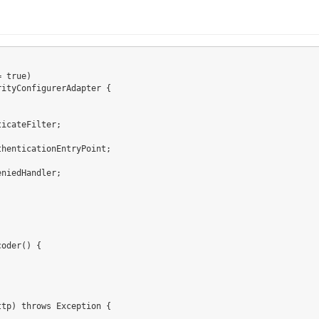
 true)

ityConfigurerAdapter {

icateFilter;

henticationEntryPoint;

niedHandler;

oder() {

tp) throws Exception {
