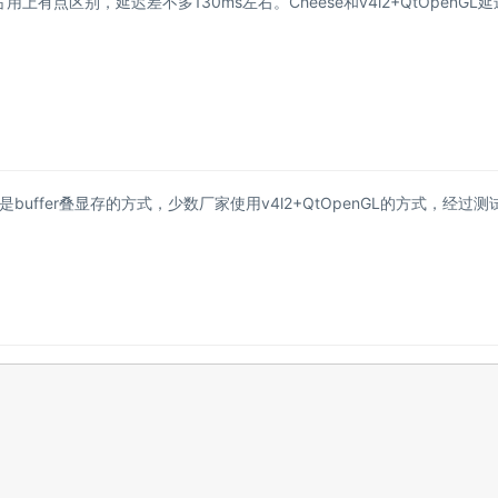
内存占用上有点区别，延迟差不多130ms左右。Cheese和v4l2+QtOpenGL
fer叠显存的方式，少数厂家使用v4l2+QtOpenGL的方式，经过测