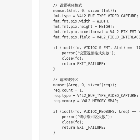
// 设置视频格式
memset
(
&
fmt
,
0
,
sizeof
(
fmt
)
)
;
    fmt
.
type 
=
 V4L2_BUF_TYPE_VIDEO_CAPTURE
;
    fmt
.
fmt
.
pix
.
width 
=
 WIDTH
;
    fmt
.
fmt
.
pix
.
height 
=
 HEIGHT
;
    fmt
.
fmt
.
pix
.
pixelformat 
=
 V4L2_PIX_FMT_
    fmt
.
fmt
.
pix
.
field 
=
 V4L2_FIELD_INTERLAC
if
(
ioctl
(
fd
,
 VIDIOC_S_FMT
,
&
fmt
)
==
-
1
perror
(
"设置视频格式失败"
)
;
close
(
fd
)
;
return
 EXIT_FAILURE
;
}
// 请求缓冲区
memset
(
&
req
,
0
,
sizeof
(
req
)
)
;
    req
.
count 
=
1
;
    req
.
type 
=
 V4L2_BUF_TYPE_VIDEO_CAPTURE
;
    req
.
memory 
=
 V4L2_MEMORY_MMAP
;
if
(
ioctl
(
fd
,
 VIDIOC_REQBUFS
,
&
req
)
==
perror
(
"请求缓冲区失败"
)
;
close
(
fd
)
;
return
 EXIT_FAILURE
;
}