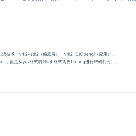
4l2+sdl2（偏底层），v4l2+QtOpengl（应用），
图低于1ms，但是从yuv格式转到rgb格式需要ffmpeg进行转码耗时）。