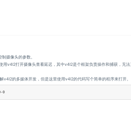
和控制摄像头的参数。
代码使用v4l2打开摄像头查看延迟，其中v4l2是个框架负责操作和捕获，无
v4l2的多媒体开发，但是这里使用v4l2的代码写个简单的程序来打开。