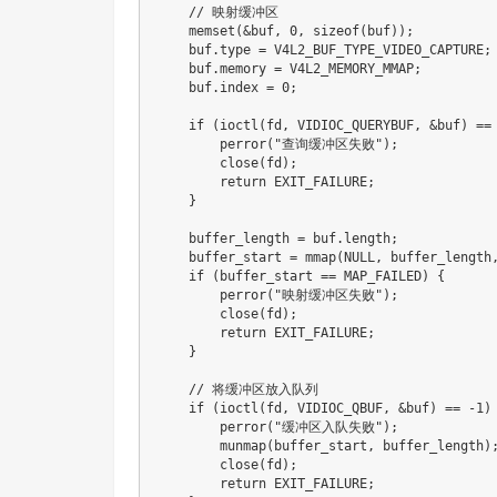
// 映射缓冲区
memset
(
&
buf
,
0
,
sizeof
(
buf
)
)
;
    buf
.
type 
=
 V4L2_BUF_TYPE_VIDEO_CAPTURE
;
    buf
.
memory 
=
 V4L2_MEMORY_MMAP
;
    buf
.
index 
=
0
;
if
(
ioctl
(
fd
,
 VIDIOC_QUERYBUF
,
&
buf
)
==
perror
(
"查询缓冲区失败"
)
;
close
(
fd
)
;
return
 EXIT_FAILURE
;
}
    buffer_length 
=
 buf
.
length
;
    buffer_start 
=
mmap
(
NULL
,
 buffer_length
if
(
buffer_start 
==
 MAP_FAILED
)
{
perror
(
"映射缓冲区失败"
)
;
close
(
fd
)
;
return
 EXIT_FAILURE
;
}
// 将缓冲区放入队列
if
(
ioctl
(
fd
,
 VIDIOC_QBUF
,
&
buf
)
==
-
1
)
perror
(
"缓冲区入队失败"
)
;
munmap
(
buffer_start
,
 buffer_length
)
close
(
fd
)
;
return
 EXIT_FAILURE
;