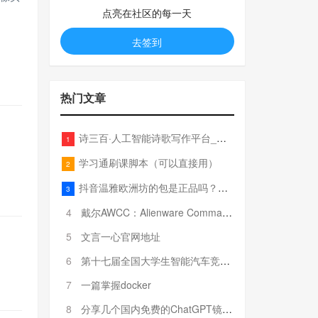
点亮在社区的每一天
去签到
热门文章
诗三百·人工智能诗歌写作平台_在线作诗机_藏头诗生成器_电脑对联_姓名作诗
1
学习通刷课脚本（可以直接用）
2
抖音温雅欧洲坊的包是正品吗？温雅卖的包为啥那么便宜？
3
4
戴尔AWCC：Alienware Command Center 故障排除方法，里面附有超全详解呦，快来快来，欢迎观看~
5
文言一心官网地址
6
第十七届全国大学生智能汽车竞赛全国总决赛参赛队伍奖项公告
7
一篇掌握docker
8
分享几个国内免费的ChatGPT镜像网址(亲测有效-4月25日更新)