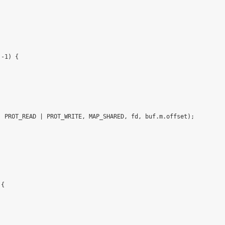
-
1
)
{
,
 PROT_READ 
|
 PROT_WRITE
,
 MAP_SHARED
,
 fd
,
 buf
.
m
.
offset
)
;
{
;