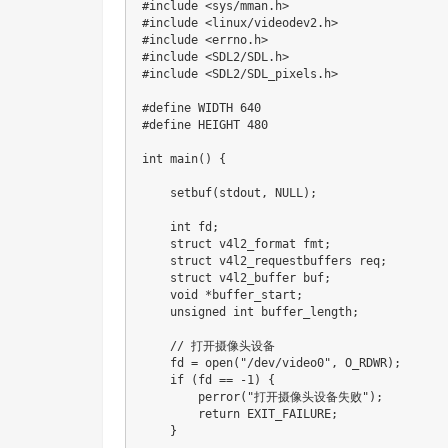
#
include
<sys/mman.h>
#
include
<linux/videodev2.h>
#
include
<errno.h>
#
include
<SDL2/SDL.h>
#
include
<SDL2/SDL_pixels.h>
#
define
WIDTH
640
#
define
HEIGHT
480
int
main
(
)
{
setbuf
(
stdout
,
NULL
)
;
int
 fd
;
struct
v4l2_format
 fmt
;
struct
v4l2_requestbuffers
 req
;
struct
v4l2_buffer
 buf
;
void
*
buffer_start
;
unsigned
int
 buffer_length
;
// 打开摄像头设备
    fd 
=
open
(
"/dev/video0"
,
 O_RDWR
)
;
if
(
fd 
==
-
1
)
{
perror
(
"打开摄像头设备失败"
)
;
return
 EXIT_FAILURE
;
}