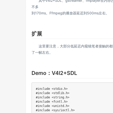
其中v4l2+SDL、gstreamer、fmplayer在
不多
到170ms。Ffmpeg的播放器延迟到500ms左右。
扩展
这里要注意，大部分低延迟内窥镜笔者接触的都是buf
了一帧左右。
Demo：V4l2+SDL
#
include
<stdio.h>
#
include
<stdlib.h>
#
include
<string.h>
#
include
<fcntl.h>
#
include
<unistd.h>
#
include
<sys/ioctl.h>