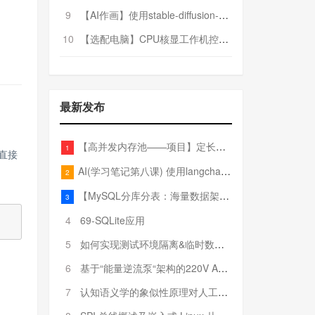
9
【AI作画】使用stable-diffusion-webui搭建AI作画平台
10
【选配电脑】CPU核显工作机控制预算5000
最新发布
【高并发内存池——项目】定长内存池——开胃小菜
1
法直接
AI(学习笔记第八课) 使用langchain的embedding models
2
【MySQL分库分表：海量数据架构的终极解决方案】
3
4
69-SQLite应用
5
如何实现测试环境隔离&临时数据库（pytest+SQLite）
6
基于“能量逆流泵“架构的220V AC至20V DC 300W高效电源设计
7
认知语义学的象似性原理对人工智能自然语言处理深层语义分析的影响与启示