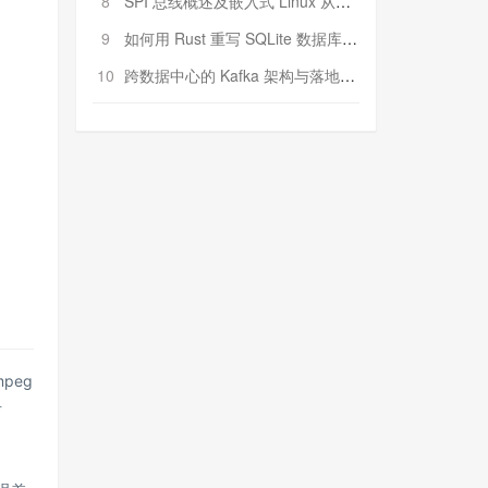
8
SPI 总线概述及嵌入式 Linux 从属 SPI 设备驱动程序开发（第二部分，实践）
9
如何用 Rust 重写 SQLite 数据库（二）:是否有市场空间？
10
跨数据中心的 Kafka 架构与落地实战
peg
考