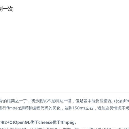
复制一次
秀的框架之一了，初步测试不是特别严谨，但是基本能反应情况（比如ffm
以进行ffmpeg源码和编程代码的优化，达到150ms左右，诸如这类情况不
v4l2+QtOpenGL优于cheese优于ffmpeg。