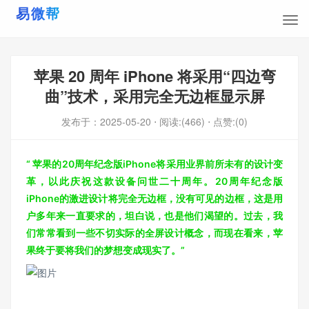
苹果 20 周年 iPhone 将采用“四边弯
曲”技术，采用完全无边框显示屏
发布于：
2025-05-20
⋅ 阅读:(466)
⋅ 点赞:(0)
“ 苹果的20周年纪念版iPhone将采用业界前所未有的设计变
革，以此庆祝这款设备问世二十周年。20周年纪念版
iPhone的激进设计将完全无边框，没有可见的边框，这是用
户多年来一直要求的，坦白说，也是他们渴望的。过去，我
们常常看到一些不切实际的全屏设计概念，而现在看来，苹
果终于要将我们的梦想变成现实了。”