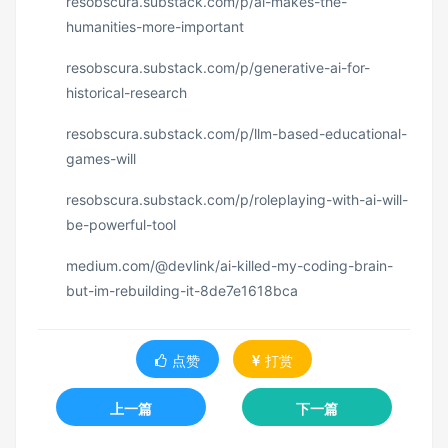
resobscura.substack.com/p/ai-makes-the-
humanities-more-important
resobscura.substack.com/p/generative-ai-for-
historical-research
resobscura.substack.com/p/llm-based-educational-
games-will
resobscura.substack.com/p/roleplaying-with-ai-will-
be-powerful-tool
medium.com/@devlink/ai-killed-my-coding-brain-
but-im-rebuilding-it-8de7e1618bca
点赞
打赏
上一篇
下一篇