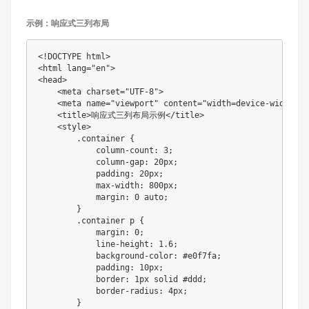
示例：响应式三列布局
<!DOCTYPE html>

<html lang="en">

<head>

    <meta charset="UTF-8">

    <meta name="viewport" content="width=device-width, i
    <title>响应式三列布局示例</title>

    <style>

        .container {

            column-count: 3;

            column-gap: 20px;

            padding: 20px;

            max-width: 800px;

            margin: 0 auto;

        }

        .container p {

            margin: 0;

            line-height: 1.6;

            background-color: #e0f7fa;

            padding: 10px;

            border: 1px solid #ddd;

            border-radius: 4px;

        }
