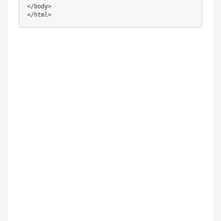
</body>

</html>