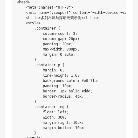
<head>

    <meta charset="UTF-8">

    <meta name="viewport" content="width=device-width, i
    <title>多列布局与浮动元素示例</title>

    <style>

        .container {

            column-count: 3;

            column-gap: 20px;

            padding: 20px;

            max-width: 800px;

            margin: 0 auto;

        }

        .container p {

            margin: 0;

            line-height: 1.6;

            background-color: #e0f7fa;

            padding: 10px;

            border: 1px solid #ddd;

            border-radius: 4px;

        }

        .container img {

            float: left;

            width: 30%;

            margin-right: 10px;

            margin-bottom: 10px;

        }
