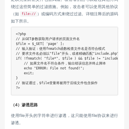
绕过这些简单的过滤措施。例如，攻击者可以使用其他协议
（如
）或编码方式来绕过过滤。详细注释后的源码
file://
如下所示。
<?php

// 从GET参数获取用户请求的页面文件名

$file = $_GET[ 'page' ];

// 输入验证：使用fnmatch函数检查文件名是否符合模式

// 要求文件名必须以"file"开头，或者精确匹配"include.php"

if( !fnmatch( "file*", $file ) && $file != "include.php" 
    // 如果文件名不符合条件，输出错误信息并终止脚本

    echo "ERROR: File not found!";

    exit;

}

// 验证通过，$file变量将被用于后续文件包含操作

（4）渗透思路
使用file开头的字符串进行渗透，这只能使用file协议来进行
渗透。