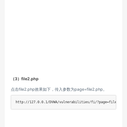
（3）file2.php
点击file2.php效果如下，传入参数为page=file2.php。
http://127.0.0.1/DVWA/vulnerabilities/fi/?page=file2.php