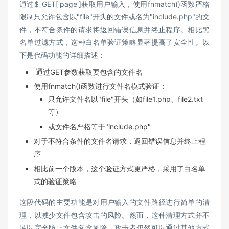
通过
$_GET['page']
获取用户输入，使用
fnmatch()
函数严格
限制只允许包含以
"file"
开头的文件或名为
"include.php"
的文
件，不符合条件的请求将返回错误信息并终止程序。相比黑
名单过滤方式，这种白名单验证策略显著提高了安全性。以
下是代码功能的详细描述：
通过
GET
参数获取要包含的文件名
使用
fnmatch()
函数进行文件名模式验证：
只允许文件名以
"file"
开头（如
file1.php
、
file2.txt
等）
或文件名严格等于
"include.php"
对于不符合条件的文件名请求，返回错误信息并终止程
序
相比前一个版本，这个验证方式更严格，采用了白名单
式的验证策略
这段代码的主要功能是对用户输入的文件路径进行简单的清
理，以减少文件包含攻击的风险。然而，这种清理方式并不
足以完全防止文件包含风险。攻击者仍然可以通过其他方式