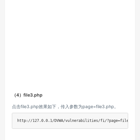
（4）file3.php
点击file3.php效果如下，传入参数为page=file3.php。
http://127.0.0.1/DVWA/vulnerabilities/fi/?page=file3.php