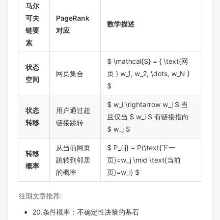
马尔
可夫
PageRank
数学描述
链要
对应
素
$ \mathcal{S} = { \text{网
状态
网页集合
页 } w_1, w_2, \dots, w_N }
空间
$
$ w_i \rightarrow w_j $ 当
状态
用户通过超
且仅当 $ w_i $ 有链接指向
转移
链接跳转
$ w_j $
从当前网页
$ P_{ij} = P(\text{下一
转移
跳转到邻居
页}=w_j \mid \text{当前
概率
的概率
页}=w_i) $
往期文章推荐:
20.条件概率：不确定性决策的基石