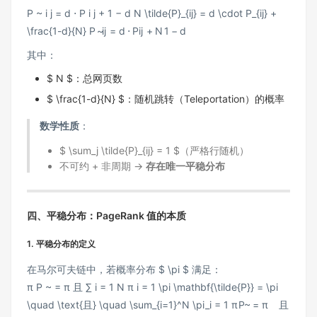
P ~ i j = d ⋅ P i j + 1 − d N \tilde{P}_{ij} = d \cdot P_{ij} +
\frac{1-d}{N}
P
~
ij
=
d
⋅
P
ij
+
N
1
−
d
其中：
$ N $：总网页数
$ \frac{1-d}{N} $：随机跳转（Teleportation）的概率
数学性质
：
$ \sum_j \tilde{P}_{ij} = 1 $（严格行随机）
不可约 + 非周期 →
存在唯一平稳分布
四、平稳分布：PageRank 值的本质
1.
平稳分布的定义
在马尔可夫链中，若概率分布 $ \pi $ 满足：
π P ~ = π 且 ∑ i = 1 N π i = 1 \pi \mathbf{\tilde{P}} = \pi
\quad \text{且} \quad \sum_{i=1}^N \pi_i = 1
π
P
~
=
π
且