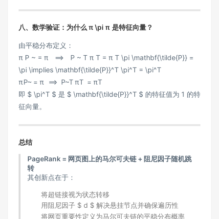
八、数学验证：为什么
π \pi
π
是特征向量？
由平稳分布定义：
π P ~ = π ⟹ P ~ T π T = π T \pi \mathbf{\tilde{P}} =
\pi \implies \mathbf{\tilde{P}}^T \pi^T = \pi^T
π
P
~
=
π
⟹
P
~
T
π
T
=
π
T
即 $ \pi^T $ 是 $ \mathbf{\tilde{P}}^T $ 的特征值为 1 的特
征向量。
总结
PageRank = 网页图上的马尔可夫链 + 阻尼因子随机跳
转
其创新点在于：
将超链接视为状态转移
用阻尼因子 $ d $ 解决悬挂节点并确保遍历性
将网页重要性定义为马尔可夫链的平稳分布概率