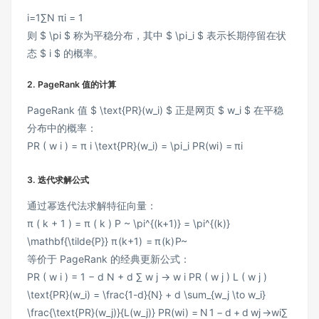
i
=
1
∑
N
π
i
=
1
则 $ \pi $ 称为平稳分布，其中 $ \pi_i $ 表示长期停留在状
态 $ i $ 的概率。
2.
PageRank 值的计算
PageRank 值 $ \text{PR}(w_i) $ 正是网页 $ w_i $ 在平稳
分布中的概率：
PR ( w i ) = π i \text{PR}(w_i) = \pi_i
PR
(
w
i
)
=
π
i
3.
迭代求解公式
通过幂迭代法求解特征向量：
π ( k + 1 ) = π ( k ) P ~ \pi^{(k+1)} = \pi^{(k)}
\mathbf{\tilde{P}}
π
(
k
+
1
)
=
π
(
k
)
P
~
等价于 PageRank 的经典更新公式：
PR ( w i ) = 1 − d N + d ∑ w j → w i PR ( w j ) L ( w j )
\text{PR}(w_i) = \frac{1-d}{N} + d \sum_{w_j \to w_i}
\frac{\text{PR}(w_j)}{L(w_j)}
PR
(
w
i
)
=
N
1
−
d
+
d
w
j
→
w
i
∑