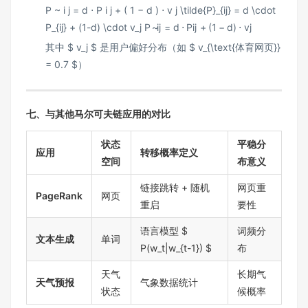
P ~ i j = d ⋅ P i j + ( 1 − d ) ⋅ v j \tilde{P}_{ij} = d \cdot
P_{ij} + (1-d) \cdot v_j
P
~
ij
=
d
⋅
P
ij
+
(
1
−
d
)
⋅
v
j
其中 $ v_j $ 是用户偏好分布（如 $ v_{\text{体育网页}}
= 0.7 $）
七、与其他马尔可夫链应用的对比
状态
平稳分
应用
转移概率定义
空间
布意义
链接跳转 + 随机
网页重
PageRank
网页
重启
要性
语言模型 $
词频分
文本生成
单词
P(w_t|w_{t-1}) $
布
天气
长期气
天气预报
气象数据统计
状态
候概率