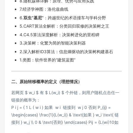
8.随机森林详解：原理、优势与应用实践
7.经济学神图：洛伦兹曲线
6.
双生“基尼”
：跨越世纪的术语撞车与学科分野
5.CART算法全解析：分类回归双修的决策树之王
4.C4.5算法深度解析：决策树进化的里程碑
3.决策树：化繁为简的智能决策利器
2.深入解析ID3算法：信息熵驱动的决策树构建基石
1.类图：软件世界的“建筑蓝图”
二、原始转移概率的定义（理想情况）
若网页 $ w_i $ 有 $ L(w_i) $ 个外链，则用户随机点击任一
链接的概率为：
P i j = { 1 L ( w i ) 如果 w i 链接到 w j 0 否则 P_{ij} =
\begin{cases} \frac{1}{L(w_i)} & \text{如果 } w_i \text{ 链
接到 } w_j \\ 0 & \text{否则} \end{cases}
P
ij
=
{
L
(
w
i
)
1
0
如