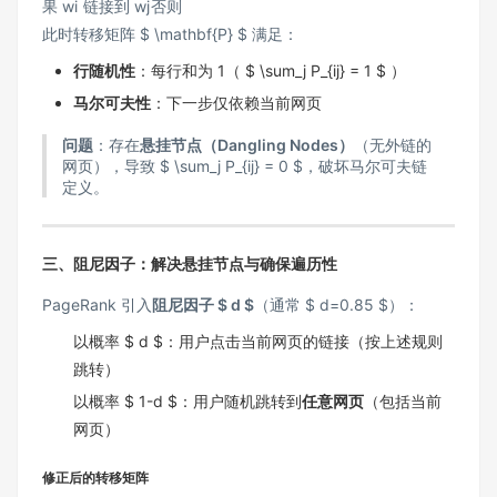
果
w
i
链接到
w
j
否则
此时转移矩阵 $ \mathbf{P} $ 满足：
行随机性
：每行和为 1（ $ \sum_j P_{ij} = 1 $ ）
马尔可夫性
：下一步仅依赖当前网页
问题
：存在
悬挂节点（Dangling Nodes）
（无外链的
网页），导致 $ \sum_j P_{ij} = 0 $，破坏马尔可夫链
定义。
三、阻尼因子：解决悬挂节点与确保遍历性
PageRank 引入
阻尼因子 $ d $
（通常 $ d=0.85 $）：
以概率 $ d $：用户点击当前网页的链接（按上述规则
跳转）
以概率 $ 1-d $：用户随机跳转到
任意网页
（包括当前
网页）
修正后的转移矩阵