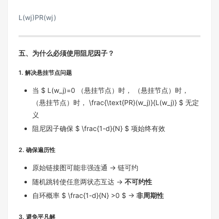
L
(
w
j
)
PR
(
w
j
)
五、为什么必须使用阻尼因子？
1.
解决悬挂节点问题
当 $ L(w_j)=0
（悬挂节点）时， （悬挂节点）时，
（悬挂节点）时，
\frac{\text{PR}(w_j)}{L(w_j)} $ 无定
义
阻尼因子确保 $ \frac{1-d}{N} $ 项始终有效
2.
确保遍历性
原始链接图可能非强连通 → 链可约
随机跳转使任意两状态互达 →
不可约性
自环概率 $ \frac{1-d}{N} >0 $ →
非周期性
3.
避免平凡解