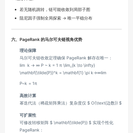
若无随机跳转，链可能收敛到局部子图
阻尼因子强制全局探索 → 唯一平稳分布
六、PageRank 的马尔可夫链视角优势
理论保障
马尔可夫链收敛定理确保 PageRank 解存在唯一：
lim ⁡ k → ∞ P ~ k = 1 π \lim_{k \to \infty}
\mathbf{\tilde{P}}^k = \mathbf{1} \pi
k
→
∞
lim
P
~
k
=
1
π
高效计算
幂迭代法（稀疏矩阵乘法）复杂度仅 $ O(\text{边数}) $
可扩展性
可修改转移矩阵 $ \mathbf{\tilde{P}} $ 实现个性化
PageRank：