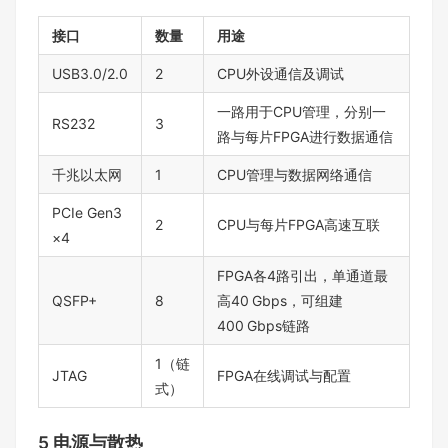
接口
数量
用途
USB3.0/2.0
2
CPU外设通信及调试
一路用于CPU管理，分别一
RS232
3
路与每片FPGA进行数据通信
千兆以太网
1
CPU管理与数据网络通信
PCIe Gen3
2
CPU与每片FPGA高速互联
×4
FPGA各4路引出，单通道最
QSFP+
8
高40 Gbps，可组建
400 Gbps链路
1（链
JTAG
FPGA在线调试与配置
式）
5 电源与散热