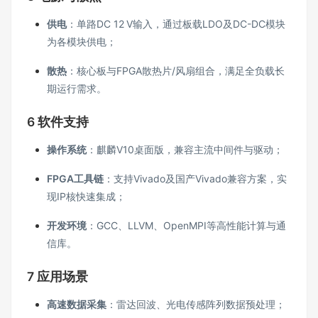
供电
：单路DC 12 V输入，通过板载LDO及DC-DC模块
为各模块供电；
散热
：核心板与FPGA散热片/风扇组合，满足全负载长
期运行需求。
6 软件支持
操作系统
：麒麟V10桌面版，兼容主流中间件与驱动；
FPGA工具链
：支持Vivado及国产Vivado兼容方案，实
现IP核快速集成；
开发环境
：GCC、LLVM、OpenMPI等高性能计算与通
信库。
7 应用场景
高速数据采集
：雷达回波、光电传感阵列数据预处理；