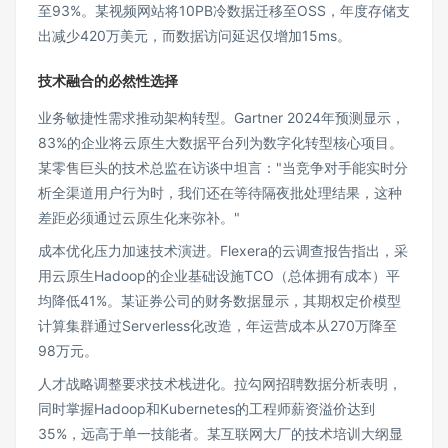
至93%。某视频网站将10PB冷数据迁移至OSS，年度存储支
出减少420万美元，而数据访问延迟仅增加15ms。
技术融合的必然性选择
业务敏捷性需求推动架构转型。Gartner 2024年预测显示，
83%的企业将云原生大数据平台列为数字化转型核心项目。
某零售巨头的技术总监在访谈中坦言："当竞争对手能实时分
析全渠道用户行为时，我们还在等待隔夜批处理结果，这种
差距必须通过云原生化来弥补。"
成本优化压力加速技术演进。Flexera的云调查报告指出，采
用云原生Hadoop的企业基础设施TCO（总体拥有成本）平
均降低41%。某证券公司的财务数据显示，其期权定价模型
计算集群通过Serverless化改造，年运营成本从270万降至
98万元。
人才战略调整要求技术栈进化。拉勾网招聘数据分析表明，
同时掌握Hadoop和Kubernetes的工程师薪资溢价达到
35%，远高于单一技能者。某互联网大厂的技术培训大纲显