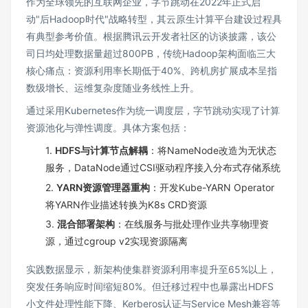
作为全球领先的互联网企业，字节跳动在2022年正式启
动"后Hadoop时代"战略转型，其云原生计算平台建设过程具
有典型参考价值。根据腾讯云开发者社区的访谈披露，该公
司日均处理数据量超过800PB，传统Hadoop架构面临三大
核心痛点：资源利用率长期低于40%、跨机房扩展成本呈指
数级增长、运维复杂度随业务线性上升。
通过采用Kubernetes作为统一调度层，字节跳动实现了计算
资源池化与弹性调度。具体方案包括：
1.
HDFS与计算节点解耦
：将NameNode改造为无状态
服务，DataNode通过CSI驱动程序接入分布式存储系统
2.
YARN资源管理器重构
：开发Kube-YARN Operator
将YARN作业描述转换为K8s CRD资源
3.
混合部署架构
：在线服务与批处理作业共享物理资
源，通过cgroup v2实现资源隔离
实践数据显示，新架构使集群资源利用率提升至65%以上，
突发任务响应时间缩短80%。但迁移过程中也暴露出HDFS
小文件处理性能下降、Kerberos认证与Service Mesh兼容等