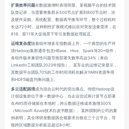
扩展效率问题
在数据激增时表现明显。某视频平台的技术团
队曾记录，当需要将集群从500节点扩展到800节点时，涉
及硬件采购、系统配置、数据再平衡等环节，整个过程耗时
长达72小时。这种刚性扩展模式难以应对突发流量需求，在
618、双11等大促场景下常引发数据处理延迟。
运维复杂度
随着组件增多呈指数级上升。一个典型的生产环
境Hadoop集群通常包含HBase、Hive、Spark等20+组件，
各组件版本兼容性问题导致部署失败率高达34%（来自
LinkedIn工程团队2023年报告）。某车企的运维记录显示，
其数据平台团队70%的工作时间消耗在解决YARN资源争用
和HDFS磁盘均衡问题上。
多云适配困境
成为混合云时代的突出痛点。传统Hadoop设
计假设集群位于单一数据中心，当企业尝试将计算节点部署
在AWS而存储留在本地时，跨云数据迁移成本激增300%
（Microsoft Azure技术白皮书数据）。某跨国制药公司的案
例表明，其全球研发数据因合规要求分散在三个云平台，导
致跨区域数据分析延迟超过8小时。