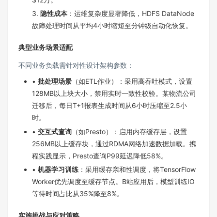
3.
隐性成本
：运维复杂度显著降低，HDFS DataNode
故障处理时间从平均4小时缩短至分钟级自动化恢复。
典型业务场景适配
不同业务负载需针对性设计架构参数：
•
批处理场景
（如ETL作业）：采用高吞吐模式，设置
128MB以上块大小，禁用实时一致性校验。某物流公司
迁移后，每日T+1报表生成时间从6小时压缩至2.5小
时。
•
交互式查询
（如Presto）：启用内存缓存层，设置
256MB以上缓存块，通过RDMA网络加速数据加载。携
程实践显示，Presto查询P99延迟降低58%。
•
机器学习训练
：采用缓存亲和性调度，将TensorFlow
Worker优先调度至缓存节点。B站应用后，模型训练IO
等待时间占比从35%降至8%。
实施挑战与应对策略