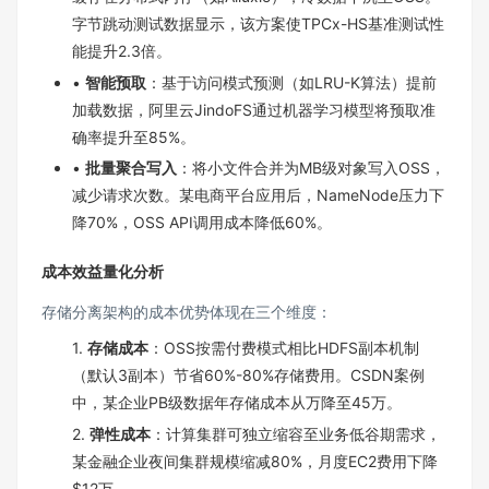
字节跳动测试数据显示，该方案使TPCx-HS基准测试性
能提升2.3倍。
•
智能预取
：基于访问模式预测（如LRU-K算法）提前
加载数据，阿里云JindoFS通过机器学习模型将预取准
确率提升至85%。
•
批量聚合写入
：将小文件合并为MB级对象写入OSS，
减少请求次数。某电商平台应用后，NameNode压力下
降70%，OSS API调用成本降低60%。
成本效益量化分析
存储分离架构的成本优势体现在三个维度：
1.
存储成本
：OSS按需付费模式相比HDFS副本机制
（默认3副本）节省60%-80%存储费用。CSDN案例
中，某企业PB级数据年存储成本从万降至45万。
2.
弹性成本
：计算集群可独立缩容至业务低谷期需求，
某金融企业夜间集群规模缩减80%，月度EC2费用下降
$12万。