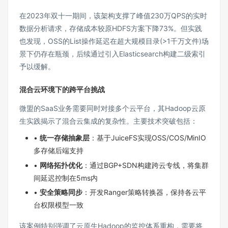
在2023年双十一期间，该架构支撑了峰值230万QPS的实时
数据分析请求，存储成本较原HDFS方案下降73%。但实践
也发现，OSS的List操作延迟在超大规模目录(>1千万文件)场
景下仍存在瓶颈，后续通过引入Elasticsearch构建二级索引
予以缓解。
混合云环境下的跨平台挑战
微盟的SaaS业务需要同时对接多个云平台，其Hadoop云原
生实践揭示了混合云集成的复杂性。主要技术突破包括：
•
统一存储抽象层
：基于JuiceFS实现OSS/COS/MinIO
多存储后端支持
•
网络拓扑优化
：通过BGP+SDN构建跨云专线，将集群
间延迟控制在5ms内
•
安全策略同步
：开发Ranger策略转换器，保持各云平
台权限模型一致
该案例特别强调了云原生Hadoop的监控体系重构，需要将