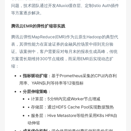
问题，技术团队通过开发Alluxio缓存层、定制Istio Auth插件
等方案逐步解决。
腾讯云EMR的弹性扩缩容实践
腾讯云弹性MapReduce(EMR)作为云原生Hadoop的典型代
表，其弹性能力在富途证券的金融风控场景中得到充分验
证。该案例中，客户需要应对每月末的报表生成高峰，传统
方案需长期维持300节点规模，而采用EMR后实现动态扩
缩：
•
指标驱动扩缩
：基于Prometheus采集的CPU/内存利
用率、YARN队列等待率等12项指标
•
分层伸缩策略
：
• 计算层：5分钟内完成Worker节点增减
• 存储层：通过HDFS Cache Pool实现数据预热
• 服务层：Hive Metastore等组件采用K8s HPA自
动伸缩
•
成本优化机制
：混合使用按量付费实例和竞价实例，