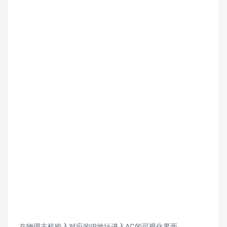
在物理主机输入对应的IP地址进入AC的可视化界面