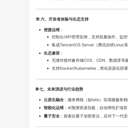
🛠️
六、开发者体验与生态支持
便捷运维
：
控制台/API管理实例，支持批量操作、监
集成TencentOS Server（腾讯自研Li
生态兼容
：
无缝对接对象存储COS、CDN、数据库等
支持Docker/Kubernetes，简化容器化部
🌐
七、未来演进与行业趋势
云原生融合
：服务网格（如Istio）实现微服
智能化运维
：AI预测资源负载，自动弹性扩缩
量子安全
：探索抗量子加密算法，应对下一代安