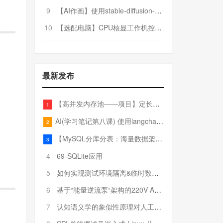
9
【AI作画】使用stable-diffusion-webui搭建AI作画平台
10
【选配电脑】CPU核显工作机控制预算5000
最新发布
【高并发内存池——项目】定长内存池——开胃小菜
1
AI(学习笔记第八课) 使用langchain的embedding models
2
【MySQL分库分表：海量数据架构的终极解决方案】
3
4
69-SQLite应用
5
如何实现测试环境隔离&临时数据库（pytest+SQLite）
6
基于“能量逆流泵“架构的220V AC至20V DC 300W高效电源设计
7
认知语义学的象似性原理对人工智能自然语言处理深层语义分析的影响与启示