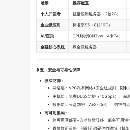
场景
推荐配置
个人开发者
轻量应用服务器（2核2G）
企业级应用
标准型S5（8核16G）
AI/渲染
GPU实例GN7vw（4卡T4）
金融核心系统
裸金属服务器
🔒
五、安全与可靠性保障
纵深防御
：
网络层：VPC私有网络+安全组规则，限制
主机层：免费DDoS防护（10Gbps）、
数据层：云盘加密（AES-256）、销毁自
高可用架构
：
跨可用区部署+自动故障转移，服务可用性≥9
置放群组策略，强制分散硬件故障域（机架