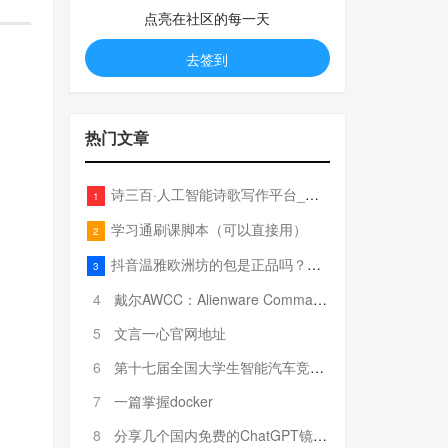
点亮在社区的每一天
去签到
热门文章
诗三百·人工智能诗歌写作平台_在线作诗机_藏头诗生成器_电脑对联_姓名作诗
1
学习通刷课脚本（可以直接用）
2
抖音温雅欧洲坊的包是正品吗？温雅卖的包为啥那么便宜？
3
4
戴尔AWCC：Alienware Command Center 故障排除方法，里面附有超全详解呦，快来快来，欢迎观看~
5
文言一心官网地址
6
第十七届全国大学生智能汽车竞赛全国总决赛参赛队伍奖项公告
7
一篇掌握docker
8
分享几个国内免费的ChatGPT镜像网址(亲测有效-4月25日更新)