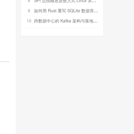
8
SPI 总线概述及嵌入式 Linux 从属 SPI 设备驱动程序开发（第二部分，实践）
9
如何用 Rust 重写 SQLite 数据库（二）:是否有市场空间？
10
跨数据中心的 Kafka 架构与落地实战