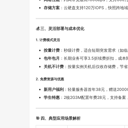
存储方案
：云硬盘支持120万IOPS，快照跨地域
💰
三、灵活部署与成本优化
1.
计费模式灵活
按量计费
：秒级计费，适合短期突发需求（如临
包年包月
：长期业务可享3.5折续费折扣，成本降
关机不计费
：按量实例关机后仅收存储费，节省
2.
免费资源与优惠
新用户福利
：轻量服务器首年38元，赠送2000
学生特惠
：2核2G3M配置年费28元，支持备
🎯
四、典型应用场景解析