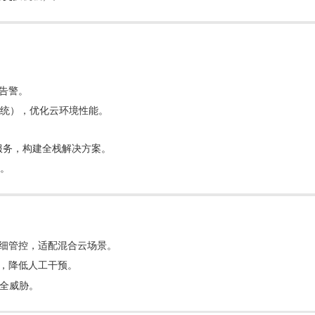
控告警。
nux系统），优化云环境性能。
服务，构建全栈解决方案。
署。
务精细管控，适配混合云场景。
容，降低人工干预。
全威胁。