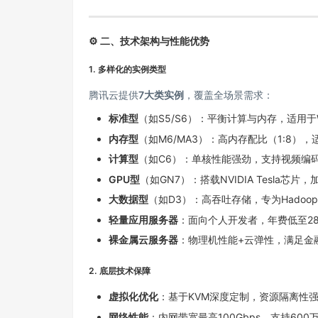
⚙️
二、技术架构与性能优势
1.
多样化的实例类型
腾讯云提供
7大类实例
，覆盖全场景需求：
标准型
（如S5/S6）：平衡计算与内存，适用
内存型
（如M6/MA3）：高内存配比（1:8），适
计算型
（如C6）：单核性能强劲，支持视频编
GPU型
（如GN7）：搭载NVIDIA Tesla芯
大数据型
（如D3）：高吞吐存储，专为Hadoo
轻量应用服务器
：面向个人开发者，年费低至2
裸金属云服务器
：物理机性能+云弹性，满足金
2.
底层技术保障
虚拟化优化
：基于KVM深度定制，资源隔离性强
网络性能
：内网带宽最高100Gbps，支持60