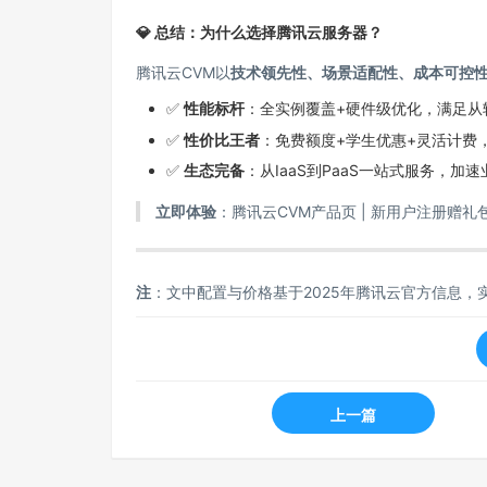
💎
总结：为什么选择腾讯云服务器？
腾讯云CVM以
技术领先性、场景适配性、成本可控
✅
性能标杆
：全实例覆盖+硬件级优化，满足从
✅
性价比王者
：免费额度+学生优惠+灵活计费
✅
生态完备
：从IaaS到PaaS一站式服务，加
立即体验
：
腾讯云CVM产品页
| 新用户注册赠礼
注
：文中配置与价格基于2025年腾讯云官方信息，
上一篇