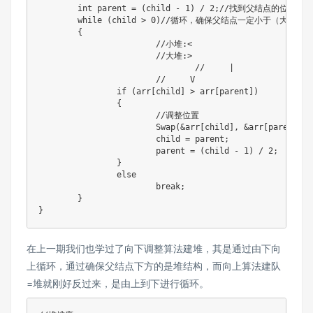
	int parent = (child - 1) / 2;//找到父结点的位置

	while (child > 0)//循环，确保父结点一定小于（大于）子结点

	{

		        //小堆:<

		        //大堆:>

				//     |

		        //     V

		if (arr[child] > arr[parent])

		{

			//调整位置

			Swap(&arr[child], &arr[parent]);

			child = parent;

			parent = (child - 1) / 2;

		}

		else

			break;

	}

}
在上一期我们也学过了向下调整算法建堆，其是通过由下向
上循环，通过确保父结点下方的是堆结构，而向上算法建队
=堆就刚好反过来，是由上到下进行循环。