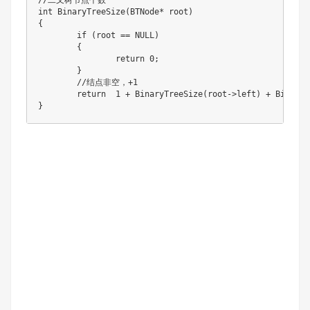
//二叉树节点个数

int BinaryTreeSize(BTNode* root)

{

	if (root == NULL)

	{

		return 0;

	}

	//结点非空，+1

	return 	1 + BinaryTreeSize(root->left) + BinaryTreeSize(root->right);

}