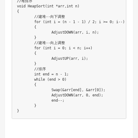
//堆排序

void HeapSort(int *arr,int n)

{

	//建堆--向下调整

	for (int i = (n - 1 - 1) / 2; i >= 0; i--)

	{

		AdjustDOWN(arr, i, n);

	}

	//建堆--向上调整

	for (int i = 0; i < n; i++)

	{

		AdjustUP(arr, i);

	}

	//排序

	int end = n - 1;

	while (end > 0)

	{

		Swap(&arr[end], &arr[0]);

		AdjustDOWN(arr, 0, end);

		end--;

	}

}