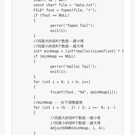
	scanf("%d", &k);

	const char* file = "data.txt";

	FILE* fout = fopen(file, "r");

	if (fout == NULL)

	{

		perror("fopen fail");

		exit(1);

	}

	//找最大的前K个数据--建小堆

	//找最小的前K个数据--建大堆

	int* minHeap = (int*)malloc(sizeof(int) * k);

	if (minHeap == NULL)

	{

		perror("malloc fail");

		exit(1);

	}

	for (int i = 0; i < k; i++)

	{

		fscanf(fout, "%d", &minHeap[i]);

	}

	//minHeap -- 向下调整建堆

	for (int i = (k - 2) / 2; i >=- 0; i--)

	{

		//找最大的前K个数据--建小堆

		//找最小的前K个数据--建大堆

		AdjustDOWN(minHeap, i, k);

	}
