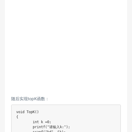
随后实现topK函数：
void TopK()

{

	int k =0;

	printf("请输入k:");
