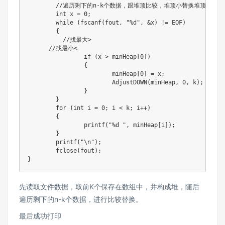
	//遍历剩下的n-k个数据，跟堆顶比较，堆顶小替换堆顶数据

	int x = 0;

	while (fscanf(fout, "%d", &x) != EOF)

	{

	  //找最大>

      //找最小<

		if (x > minHeap[0])

		{

			minHeap[0] = x;

			AdjustDOWN(minHeap, 0, k);

		}

	}

	for (int i = 0; i < k; i++)

	{

		printf("%d ", minHeap[i]);

	}

	printf("\n");

	fclose(fout);

}
先读取文件数据，取前K个保存在数组中，并构成堆，随后
遍历剩下的n-k个数据，进行比较替换。
最后成功打印