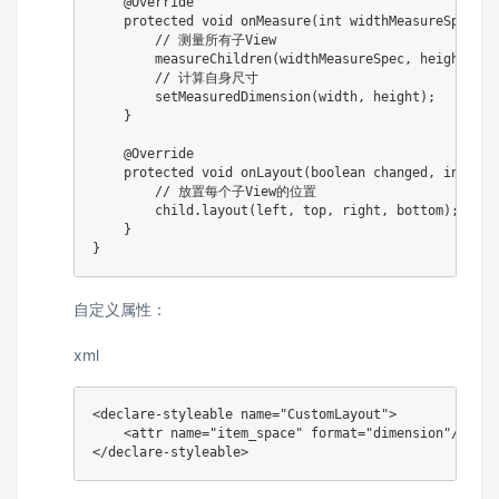
    @Override

    protected void onMeasure(int widthMeasureSpec, i
        // 测量所有子View

        measureChildren(widthMeasureSpec, heightMeas
        // 计算自身尺寸

        setMeasuredDimension(width, height);

    }

    @Override

    protected void onLayout(boolean changed, int l, 
        // 放置每个子View的位置

        child.layout(left, top, right, bottom);

    }

自定义属性：
xml
<declare-styleable name="CustomLayout">

    <attr name="item_space" format="dimension"/>
