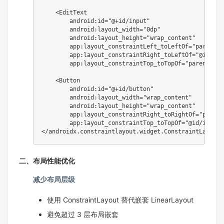
    <EditText

        android:id="@+id/input"

        android:layout_width="0dp"

        android:layout_height="wrap_content"

        app:layout_constraintLeft_toLeftOf="parent"

        app:layout_constraintRight_toLeftOf="@id/butt
        app:layout_constraintTop_toTopOf="parent"/>

    <Button

        android:id="@+id/button"

        android:layout_width="wrap_content"

        android:layout_height="wrap_content"

        app:layout_constraintRight_toRightOf="parent"
        app:layout_constraintTop_toTopOf="@id/input"/
二、布局性能优化
减少布局层级
使用 ConstraintLayout 替代嵌套 LinearLayout
避免超过 3 层布局嵌套