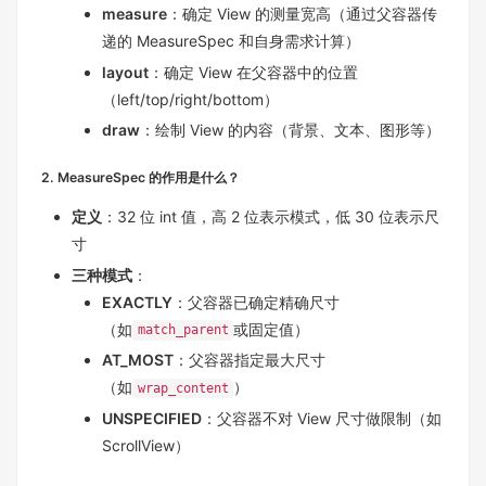
measure
：确定 View 的测量宽高（通过父容器传
递的 MeasureSpec 和自身需求计算）
layout
：确定 View 在父容器中的位置
（left/top/right/bottom）
draw
：绘制 View 的内容（背景、文本、图形等）
2.
MeasureSpec 的作用是什么？
定义
：32 位 int 值，高 2 位表示模式，低 30 位表示尺
寸
三种模式
：
EXACTLY
：父容器已确定精确尺寸
（如
或固定值）
match_parent
AT_MOST
：父容器指定最大尺寸
（如
）
wrap_content
UNSPECIFIED
：父容器不对 View 尺寸做限制（如
ScrollView）