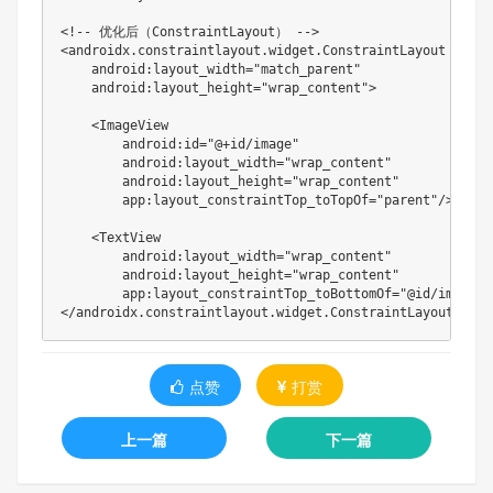
<!-- 优化后（ConstraintLayout） -->

<androidx.constraintlayout.widget.ConstraintLayout

    android:layout_width="match_parent"

    android:layout_height="wrap_content">

    <ImageView

        android:id="@+id/image"

        android:layout_width="wrap_content"

        android:layout_height="wrap_content"

        app:layout_constraintTop_toTopOf="parent"/>

    <TextView

        android:layout_width="wrap_content"

        android:layout_height="wrap_content"

        app:layout_constraintTop_toBottomOf="@id/image"/>
点赞
打赏
上一篇
下一篇