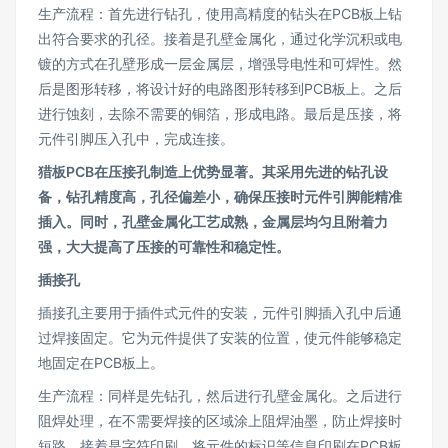
生产流程：首先进行钻孔，使用高精度的钻头在PCB板上钻
出符合要求的孔径。接着是孔壁金属化，通过化学沉积或电
镀的方式在孔壁形成一层金属层，增强导电性和可焊性。然
后是图形转移，将设计好的电路图形转移到PCB板上。之后
进行蚀刻，去除不需要的铜箔，形成电路。最后是压接，将
元件引脚压入孔中，完成连接。
猎板PCB在压接孔制造上优势显著。其采用先进的钻孔设
备，钻孔精度高，孔径偏差小，确保压接时元件引脚能精准
插入。同时，孔壁金属化工艺成熟，金属层均匀且附着力
强，大大提高了压接的可靠性和稳定性。
插接孔
插接孔主要用于插件式元件的安装，元件引脚插入孔中后通
过焊接固定。它为元件提供了安装的位置，使元件能够稳定
地固定在PCB板上。
生产流程：同样是先钻孔，然后进行孔壁金属化。之后进行
阻焊处理，在不需要焊接的区域涂上阻焊油墨，防止焊接时
短路。接着是字符印刷，将元件的标识等信息印刷在PCB板