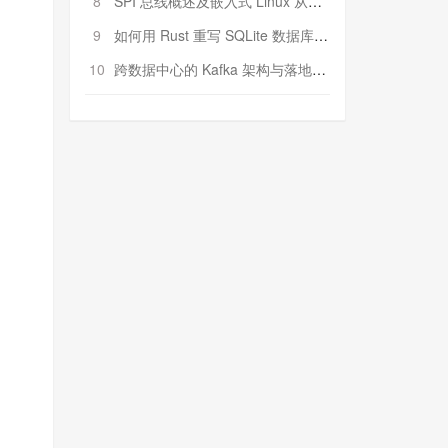
8
SPI 总线概述及嵌入式 Linux 从属 SPI 设备驱动程序开发（第二部分，实践）
9
如何用 Rust 重写 SQLite 数据库（二）:是否有市场空间？
10
跨数据中心的 Kafka 架构与落地实战