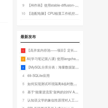
9
【AI作画】使用stable-diffusion-webui搭建AI作画平台
10
【选配电脑】CPU核显工作机控制预算5000
最新发布
【高并发内存池——项目】定长内存池——开胃小菜
1
AI(学习笔记第八课) 使用langchain的embedding models
2
【MySQL分库分表：海量数据架构的终极解决方案】
3
4
69-SQLite应用
5
如何实现测试环境隔离&临时数据库（pytest+SQLite）
6
基于“能量逆流泵“架构的220V AC至20V DC 300W高效电源设计
7
认知语义学的象似性原理对人工智能自然语言处理深层语义分析的影响与启示