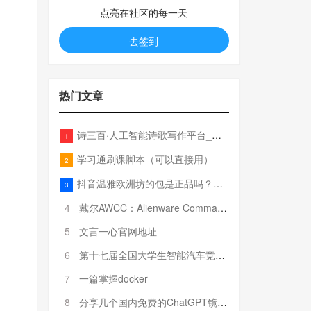
点亮在社区的每一天
去签到
热门文章
诗三百·人工智能诗歌写作平台_在线作诗机_藏头诗生成器_电脑对联_姓名作诗
1
学习通刷课脚本（可以直接用）
2
抖音温雅欧洲坊的包是正品吗？温雅卖的包为啥那么便宜？
3
4
戴尔AWCC：Alienware Command Center 故障排除方法，里面附有超全详解呦，快来快来，欢迎观看~
5
文言一心官网地址
6
第十七届全国大学生智能汽车竞赛全国总决赛参赛队伍奖项公告
7
一篇掌握docker
8
分享几个国内免费的ChatGPT镜像网址(亲测有效-4月25日更新)