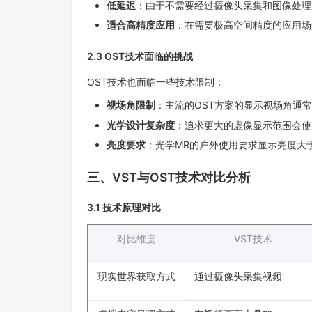
低延迟
：由于不需要经过摄像头采集和图像处理
适合高精度应用
：在需要极高空间精度的应用场
2.3 OST
技术面临的挑战
OST
技术也面临一些技术限制：
视场角限制
：主流的
OST
方案的显示视场角通常
光学设计复杂度
：追求更大的虚像显示范围会使
亮度要求
：光学
MR
的户外使用要求显示亮度大
三、
VST
与
OST
技术对比分析
3.1
技术原理对比
对比维度
VST
技术
现实世界获取方式
通过摄像头采集视频