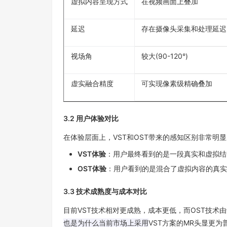
虚拟内容呈现方式
在视频画面上叠加
延迟
存在摄像头采集和处理延迟
视场角
较大
(90-120°)
虚实融合精度
可实现像素级精确叠加
3.2
用户体验对比
在体验层面上，
VST
和
OST
带来的感知区别非常明显
VST
体验
：用户最终看到的是一段真实和虚拟结
OST
体验
：用户看到的是混合了虚拟内容的真实
3.3
技术成熟度与成本对比
目前
VST
技术相对更成熟，成本更低，而
OST
技术由
也是为什么当前市场上采用
VST
方案的
MR
头显更为