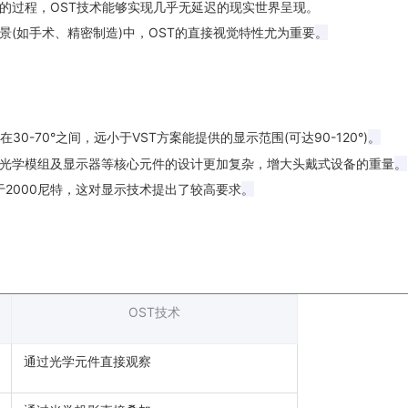
的过程，
OST
技术能够实现几乎无延迟的现实世界呈现。
景
(
如手术、精密制造
)
中，
OST
的直接视觉特性尤为重要
。
在
30-70°
之间，远小于
VST
方案能提供的显示范围
(
可达
90-120°)
。
光学模组及显示器等核心元件的设计更加复杂，增大头戴式设备的重量
。
于
2000
尼特，这对显示技术提出了较高要求
。
OST
技术
通过光学元件直接观察