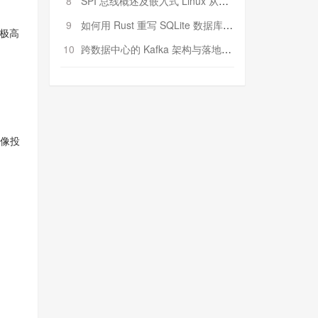
8
SPI 总线概述及嵌入式 Linux 从属 SPI 设备驱动程序开发（第二部分，实践）
9
如何用 Rust 重写 SQLite 数据库（二）:是否有市场空间？
极高
10
跨数据中心的 Kafka 架构与落地实战
像投