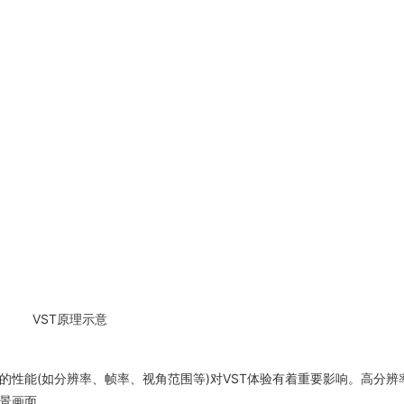
VST
原理示意
的性能
(
如分辨率、帧率、视角范围等
)
对
VST
体验有着重要影响。高分辨
景画面。