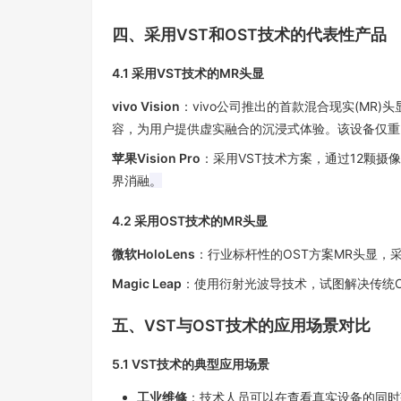
四、采用
VST
和
OST
技术的代表性产品
4.1
采用
VST
技术的
MR
头显
vivo Vision
：
vivo
公司推出的首款混合现实
(MR)
头
容，为用户提供虚实融合的沉浸式体验。该设备仅重
苹果
Vision Pro
：采用
VST
技术方案，通过
12
颗摄像
界消融
。
4.2
采用
OST
技术的
MR
头显
微软
HoloLens
：行业标杆性的
OST
方案
MR
头显，
Magic Leap
：使用衍射光波导技术，试图解决传统
五、
VST
与
OST
技术的应用场景对比
5.1 VST
技术的典型应用场景
工业维修
：技术人员可以在查看真实设备的同时