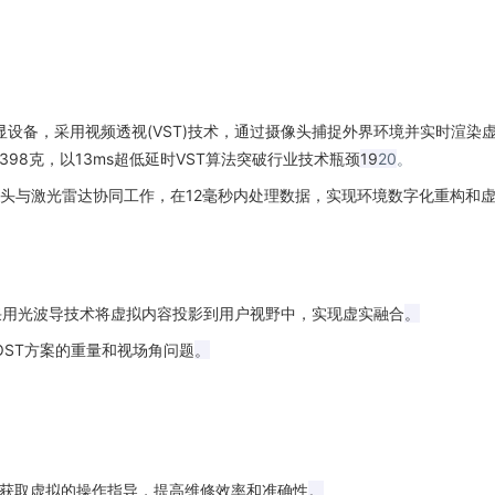
显设备，采用视频透视
(VST)
技术，通过摄像头捕捉外界环境并实时渲染
398
克，以
13ms
超低延时
VST
算法突破行业技术瓶颈
19
20
。
头与激光雷达协同工作，在
12
毫秒内处理数据，实现环境数字化重构和
采用光波导技术将虚拟内容投影到用户视野中，实现虚实融合
。
OST
方案的重量和视场角问题
。
获取虚拟的操作指导，提高维修效率和准确性
。