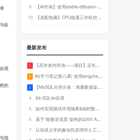
9
【AI作画】使用stable-diffusion-webui搭建AI作画平台
准
10
【选配电脑】CPU核显工作机控制预算5000
与处
最新发布
【高并发内存池——项目】定长内存池——开胃小菜
1
合现
AI(学习笔记第八课) 使用langchain的embedding models
2
然的
【MySQL分库分表：海量数据架构的终极解决方案】
3
4
69-SQLite应用
5
如何实现测试环境隔离&临时数据库（pytest+SQLite）
6
基于“能量逆流泵“架构的220V AC至20V DC 300W高效电源设计
7
认知语义学的象似性原理对人工智能自然语言处理深层语义分析的影响与启示
与现