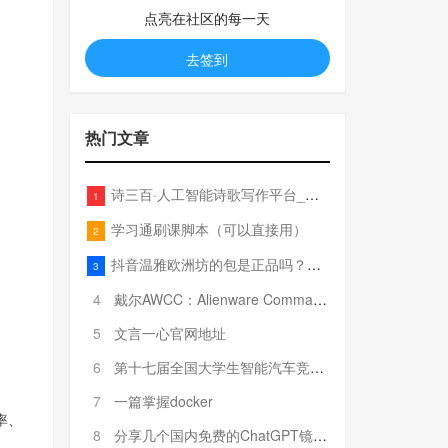
点亮在社区的每一天
去签到
热门文章
诗三百·人工智能诗歌写作平台_在线作诗机_藏头诗生成器_电脑对联_姓名作诗
1
学习通刷课脚本（可以直接用）
2
抖音温雅欧洲坊的包是正品吗？温雅卖的包为啥那么便宜？
3
4
戴尔AWCC：Alienware Command Center 故障排除方法，里面附有超全详解呦，快来快来，欢迎观看~
5
文言一心官网地址
6
第十七届全国大学生智能汽车竞赛全国总决赛参赛队伍奖项公告
7
一篇掌握docker
率、
8
分享几个国内免费的ChatGPT镜像网址(亲测有效-4月25日更新)