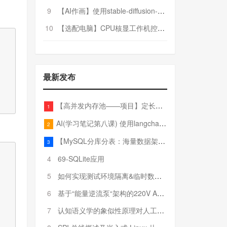
9
【AI作画】使用stable-diffusion-webui搭建AI作画平台
10
【选配电脑】CPU核显工作机控制预算5000
最新发布
【高并发内存池——项目】定长内存池——开胃小菜
1
AI(学习笔记第八课) 使用langchain的embedding models
2
【MySQL分库分表：海量数据架构的终极解决方案】
3
4
69-SQLite应用
5
如何实现测试环境隔离&临时数据库（pytest+SQLite）
6
基于“能量逆流泵“架构的220V AC至20V DC 300W高效电源设计
7
认知语义学的象似性原理对人工智能自然语言处理深层语义分析的影响与启示