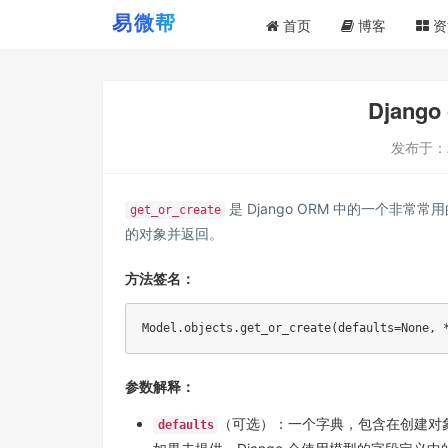
首页
博客
资
Django
发布于：
是 Django ORM 中的一个
get_or_create
的对象并返回。
方法签名：
Model
.
objects
.
get_or_create
(
defaults
=
None
,
参数解释：
（可选）：一个字典，包含在创建对象
defaults