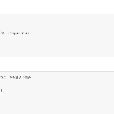
100
,
 unique
=
True
)
果不存在，则创建这个用户
"
}