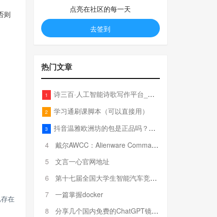
点亮在社区的每一天
否则
去签到
热门文章
诗三百·人工智能诗歌写作平台_在线作诗机_藏头诗生成器_电脑对联_姓名作诗
1
学习通刷课脚本（可以直接用）
2
抖音温雅欧洲坊的包是正品吗？温雅卖的包为啥那么便宜？
3
4
戴尔AWCC：Alienware Command Center 故障排除方法，里面附有超全详解呦，快来快来，欢迎观看~
5
文言一心官网地址
6
第十七届全国大学生智能汽车竞赛全国总决赛参赛队伍奖项公告
7
一篇掌握docker
已存在
8
分享几个国内免费的ChatGPT镜像网址(亲测有效-4月25日更新)