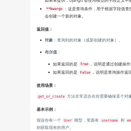
如果未提供，Django 会使用模型的字段定义
：这是查询条件，用于根据字段值查
**kwargs
会创建一个新的对象。
返回值：
对象
：查询到的对象（或新创建的对象）。
布尔值
：
如果返回的是
，说明是通过创建操作
True
如果返回的是
，说明是查询操作返
False
使用场景：
方法非常适合在你需要确保某个对
get_or_create
基本示例：
假设你有一个
模型，里面有
和
User
username
e
则获取现有的用户。