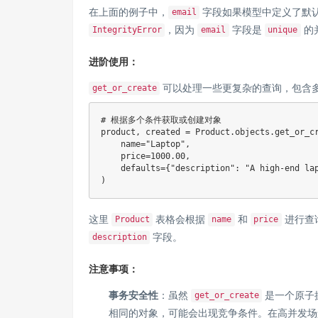
在上面的例子中，
字段如果模型中定义了默认
email
，因为
字段是
的
IntegrityError
email
unique
进阶使用：
可以处理一些更复杂的查询，包含
get_or_create
# 根据多个条件获取或创建对象
product
,
 created 
=
 Product
.
objects
.
get_or_c
    name
=
"Laptop"
,
    price
=
1000.00
,
    defaults
=
{
"description"
:
"A high-end la
)
这里
表格会根据
和
进行查
Product
name
price
字段。
description
注意事项：
事务安全性
：虽然
是一个原子
get_or_create
相同的对象，可能会出现竞争条件。在高并发场