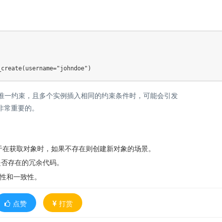
_create
(
username
=
"johndoe"
)
唯一约束，且多个实例插入相同的约束条件时，可能会引发
非常重要的。
于在获取对象时，如果不存在则创建新对象的场景。
是否存在的冗余代码。
性和一致性。
点赞
打赏