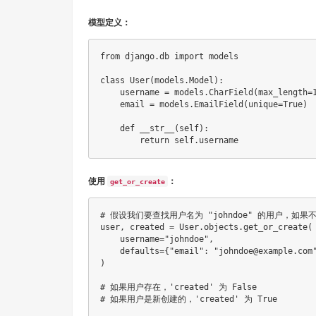
模型定义：
from
 django
.
db 
import
 models

class
User
(
models
.
Model
)
:
    username 
=
 models
.
CharField
(
max_length
=
    email 
=
 models
.
EmailField
(
unique
=
True
)
def
__str__
(
self
)
:
return
 self
.
使用
：
get_or_create
# 假设我们要查找用户名为 "johndoe" 的用户，如
user
,
 created 
=
 User
.
objects
.
get_or_create
(
    username
=
"johndoe"
,
    defaults
=
{
"email"
:
"johndoe@example.com
)
# 如果用户存在，'created' 为 False
# 如果用户是新创建的，'created' 为 True