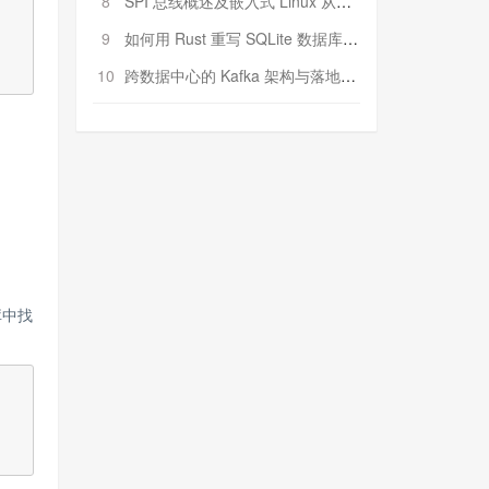
8
SPI 总线概述及嵌入式 Linux 从属 SPI 设备驱动程序开发（第二部分，实践）
9
如何用 Rust 重写 SQLite 数据库（二）:是否有市场空间？
10
跨数据中心的 Kafka 架构与落地实战
库中找