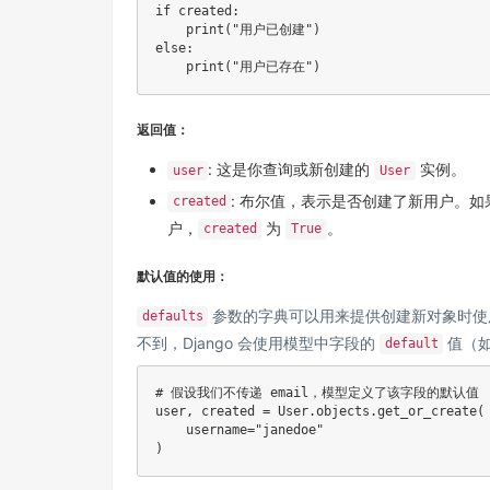
if
 created
:
print
(
"用户已创建"
)
else
:
print
(
"用户已存在"
)
返回值：
: 这是你查询或新创建的
实例。
user
User
: 布尔值，表示是否创建了新用户。
created
户，
为
。
created
True
默认值的使用：
参数的字典可以用来提供创建新对象时使
defaults
不到，Django 会使用模型中字段的
值（
default
# 假设我们不传递 email，模型定义了该字段的默认值
user
,
 created 
=
 User
.
objects
.
get_or_create
(
    username
=
"janedoe"
)