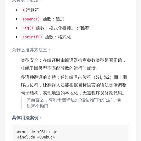
运算符
+
函数：追加
append()
函数：格式化拼接。
✅推荐
arg()
函数：格式化
sprintf()
为什么推荐方法三：
类型安全：在编译时由编译器检查参数类型是否正确，
杜绝了因类型不匹配导致的运行时崩溃。
多语种翻译的支持：通过编号占位符（%1, %2）而非顺
序占位符，让翻译人员能根据目标语言的语法灵活调整
句子结构，实现地道的本地化，无需程序员修改代码。
简而言之，有利于翻译达到“信达雅”中的“达”，读
起来不拗口。
具体用法案例：
#
include
<QString>
#
include
<QDebug>