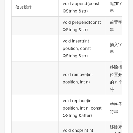
void append(const
追加字符
修改操作
QString &str)
串
void prepend(const
前置字符
QString &str)
串
void insert(int
插入字符
position, const
串
QString &str)
移除指定
void remove(int
位置开始
position, int n)
的 n 个字
符
void replace(int
替换子字
position, int n, const
符串
QString &after)
移除末尾
void chop(int n)