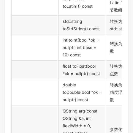
Latin-1 字
toLatin1() const
节数组
std::string
转换为
toStdString() const
std::string
int toInt(bool *ok =
转换为整
nullptr, int base =
数
10) const
float toFloat(bool
转换为浮
*ok = nullptr) const
点数
double
转换为双
toDouble(bool *ok =
精度浮点
nullptr) const
数
QString arg(const
QString &a, int
fieldWidth = 0,
参数化格