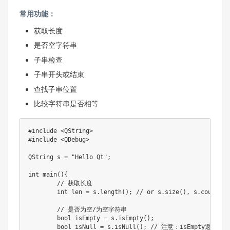
常用功能：
获取长度
是否空字符串
子串检查
子串开头或结束
查找子串位置
比较字符串是否相等
#
include
<QString>
#
include
<QDebug>
QString s 
=
"Hello Qt"
;
int
main
(
)
{
// 获取长度
int
 len 
=
 s
.
length
(
)
;
// or s.size(), s.count()
// 是否为空/为空字符串
bool
 isEmpty 
=
 s
.
isEmpty
(
)
;
bool
 isNull 
=
 s
.
isNull
(
)
;
// 注意：isEmpty返回tru