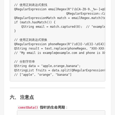
// 使用正则表达式查找

QRegularExpression emailRegex(R"(\b[A-Z0-9._%+-]+@[A-Z0-
                             QRegularExpression::CaseIns
QRegularExpressionMatch match = emailRegex.match(text);

if (match.hasMatch()) {

    QString email = match.captured(0);  // "example@examp
}

// 使用正则表达式替换

QRegularExpression phoneRegex(R"(\d{3}-\d{3}-\d{4})");

QString result = text.replace(phoneRegex, "XXX-XXX-XXXX")
// "My email is example@example.com and phone is XXX-XXX-
// 分割字符串

QString data = "apple,orange,banana";

QStringList fruits = data.split(QRegularExpression("\\s*,
六、 注意点
指针的生命周期
：
constData()