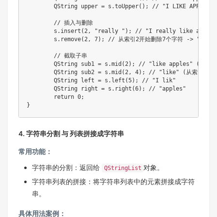
	QString upper 
=
 s
.
toUpper
(
)
;
// "I LIKE APPLES"
// 插入与删除
	s
.
insert
(
2
,
"really "
)
;
// "I really like apples
	s
.
remove
(
2
,
7
)
;
// 从索引2开始删除7个字符 -> "I like
// 截取子串
	QString sub1 
=
 s
.
mid
(
2
)
;
// "like apples" (从
	QString sub2 
=
 s
.
mid
(
2
,
4
)
;
// "like" (从索引2
	QString left 
=
 s
.
left
(
5
)
;
// "I lik"
	QString right 
=
 s
.
right
(
6
)
;
// "apples"
return
0
;
}
4. 字符串分割 与 列表拼接成字符串
常用功能：
字符串的分割：返回给
对象。
QStringList
字符串列表的拼接：将字符串列表中的元素拼接成字符
串。
具体用法案例：