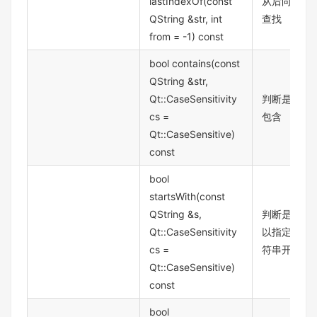
lastIndexOf(const
从后向前
QString &str, int
查找
from = -1) const
bool contains(const
QString &str,
Qt::CaseSensitivity
判断是否
cs =
包含
Qt::CaseSensitive)
const
bool
startsWith(const
QString &s,
判断是否
Qt::CaseSensitivity
以指定字
cs =
符串开头
Qt::CaseSensitive)
const
bool