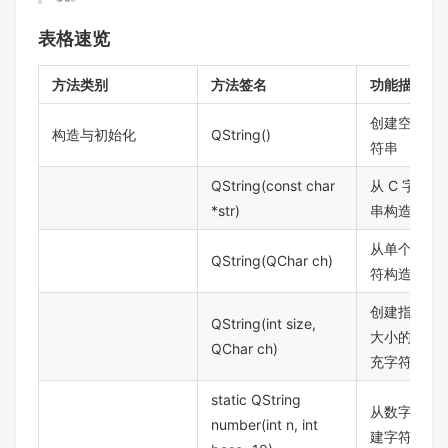
表格速览
方法类别
方法签名
功能描述
创建空字
构造与初始化
QString()
符串
QString(const char
从 C 字符
*str)
串构造
从单个字
QString(QChar ch)
符构造
创建指定
QString(int size,
大小的填
QChar ch)
充字符串
static QString
从数字创
number(int n, int
建字符串