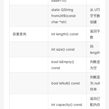
base=10)
static QString
从 UTF-8
fromUtf8(const
字节数组
char *str)
创建
返回字符
容量查询
int length() const
数
同
int size() const
length()
bool isEmpty()
判断是否
const
为空
判断是否
bool isNull() const
为 null 字
符串
返回已分
int capacity() const
配内存的