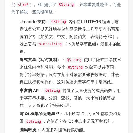
的
）。Qt 提供了
，并非重复造轮子，而是
char*
QString
为了解决一些关键问题：
Unicode 支持
：
内部使用
UTF-16
编码，这
QString
意味着它可以无缝地存储和显示世界上几乎所有书写系
统的字符（如英文、中文、阿拉伯文、表情符号 😊）。
这是它与
（本质是字节数组）最根本的区
std::string
别。
隐式共享（写时复制）
：
使用了隐式共享技术
QString
来优化内存和性能。多个
对象可以共享同一
QString
份字符串数据，只有在某个对象需要修改数据时，才会
真正执行复制操作。这对传递大型字符串非常高效。
丰富的 API
：
提供了大量便捷的成员函数，用
QString
于字符串拼接、分割、查找、替换、大小写转换等操
作，大大简化了字符串处理。
与 Qt 框架的无缝集成
：几乎所有 Qt 的 API 都接受和返
回
，这使得它在 Qt 生态中是无可替代的。
QString
编码转换：
内置多种编码转换功能。