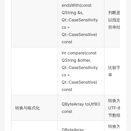
endsWith(const
QString &s,
判断是否
Qt::CaseSensitivity
以指定字
cs =
符串结尾
Qt::CaseSensitive)
const
int compare(const
QString &other,
Qt::CaseSensitivity
比较字符
cs =
串
Qt::CaseSensitive)
const
转换为
QByteArray toUtf8()
转换与格式化
UTF-8 字
const
节数组
转换为
QByteArray