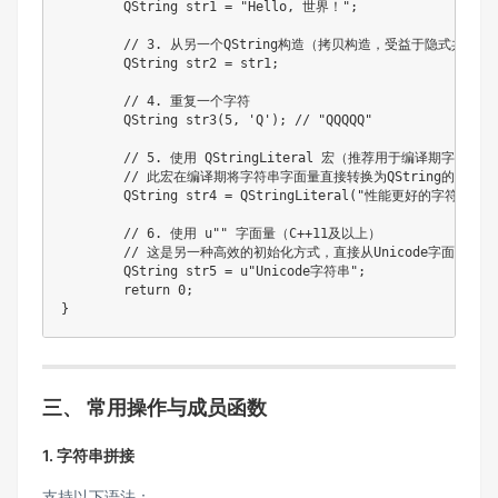
	QString str1 
=
"Hello, 世界！"
;
// 3. 从另一个QString构造（拷贝构造，受益于隐式共享
	QString str2 
=
 str1
;
// 4. 重复一个字符
	QString 
str3
(
5
,
'Q'
)
;
// "QQQQQ"
// 5. 使用 QStringLiteral 宏（推荐用于编译期字符串
// 此宏在编译期将字符串字面量直接转换为QString的内
	QString str4 
=
QStringLiteral
(
"性能更好的字符串常量
// 6. 使用 u"" 字面量（C++11及以上）
// 这是另一种高效的初始化方式，直接从Unicode字面量创建QS
	QString str5 
=
 u
"Unicode字符串"
;
return
0
;
}
三、 常用操作与成员函数
1. 字符串拼接
支持以下语法：