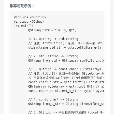
推荐规范示例：
#
include
<QString>
#
include
<QDebug>
int
main
(
)
{
	QString qstr 
=
"Hello, Qt"
;
// 1. QString -> std::string
// 注意：toStdString() 返回 UTF-8 编码的 std::stri
	std
::
string std_str 
=
 qstr
.
toStdString
(
)
;
// 2. std::string -> QString
	QString from_std 
=
QString
::
fromStdString
(
std_st
// 3. QString -> const char* (QByteArray)
// 注意：toUtf8() 返回一个临时的 QByteArray 对象。
// 不要保存这个data()指针，它的生命周期只在当前行！
const
char
*
 c_str 
=
 qstr
.
toUtf8
(
)
.
constData
(
)
;
	QByteArray byteArray 
=
 qstr
.
toUtf8
(
)
;
// 如果需要
const
char
*
 persistent_c_str 
=
 byteArray
.
constDa
// 4. const char* -> QString
	QString from_c_str 
=
QString
::
fromUtf8
(
c_str
)
;
// 5. QString -> 平台相关的本地编码 (Local 8-bi