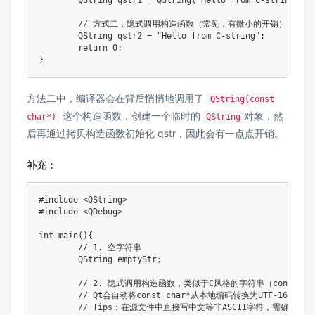
	QString qstr1 = QString("Hello from C-string");

	// 方式二：隐式调用构造函数（常见，有微小的开销）

	QString qstr2 = "Hello from C-string";

	return 0;

方法二中，编译器会在背后悄悄地调用了
QString(const
这个构造函数，创建一个临时的
对象，然
char*)
QString
后再通过拷贝构造函数初始化 qstr，因此会有一点点开销。
补充：
#
include
<QString>
#
include
<QDebug>
int
main
(
)
{
// 1. 空字符串
	QString emptyStr
;
// 2. 隐式调用构造函数，类似于C风格的字符串（const ch
// Qt会自动将const char*从本地编码转换为UTF-16。
// Tips：在源文件中直接写中文等非ASCII字符，需确保文件