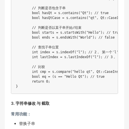
// 判断是否包含子串
bool
 hasQt 
=
 s
.
contains
(
"Qt"
)
;
// true
bool
 hasQtCase 
=
 s
.
contains
(
"qt"
,
 Qt
::
CaseInsens
// 判断是否以某子串开始/结束
bool
 starts 
=
 s
.
startsWith
(
"Hello"
)
;
// true
bool
 ends 
=
 s
.
endsWith
(
"World"
)
;
// false
// 查找子串位置
int
 index 
=
 s
.
indexOf
(
"l"
)
;
// 2， 第一个'l'的位置
int
 lastIndex 
=
 s
.
lastIndexOf
(
"l"
)
;
// 3， 最后
// 比较
int
 cmp 
=
 s
.
compare
(
"hello qt"
,
 Qt
::
CaseInsensit
bool
 eq 
=
(
s 
==
"Hello Qt"
)
;
// true
return
0
;
}
3. 字符串修改 与 截取
常用功能：
替换子串