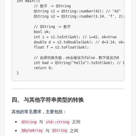
int
main
(
)
{
// 数字 -> QString
	QString s1 
=
QString
::
number
(
42
)
;
// "42"
	QString s2 
=
QString
::
number
(
3.14
,
'f'
,
2
)
;
// 
// QString -> 数字
bool
 ok
;
int
 i 
=
 s1
.
toInt
(
&
ok
)
;
// i=42, ok=true
double
 d 
=
 s2
.
toDouble
(
&
ok
)
;
// d=3.14, ok=true
float
 f 
=
 s2
.
toFloat
(
&
ok
)
;
// 如果转换失败，ok会被设为false，数字值设为0
int
 bad 
=
QString
(
"hello"
)
.
toInt
(
&
ok
)
;
// bad=0,
return
0
;
}
四、 与其他字符串类型的转换
其他的常见需求，主要包括：
与
之间
QString
std::string
与
之间
QByteArray
QString