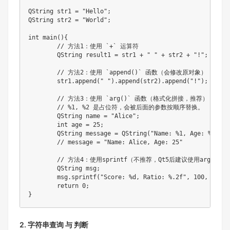
QString str1 
=
"Hello"
;
QString str2 
=
"World"
;
int
main
(
)
{
// 方法1：使用 `+` 运算符
	QString result1 
=
 str1 
+
" "
+
 str2 
+
"!"
;
// 方法2：使用 `append()` 函数（会修改原对象）
	str1
.
append
(
" "
)
.
append
(
str2
)
.
append
(
"!"
)
;
// 方法3：使用 `arg()` 函数（格式化拼接，推荐）
// %1, %2 是占位符，会被后面的参数按顺序替换。
	QString name 
=
"Alice"
;
int
 age 
=
25
;
	QString message 
=
QString
(
"Name: %1, Age: %2"
)
.
a
// message = "Name: Alice, Age: 25"
// 方法4：使用sprintf（不推荐，Qt5后建议使用arg）
	QString msg
;
	msg
.
sprintf
(
"Score: %d, Ratio: %.2f"
,
100
,
0.95
)
return
0
;
}
2. 字符串查询 与 判断