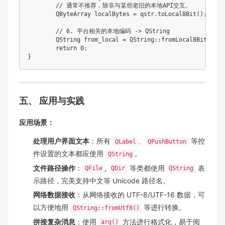
// 通常不推荐，除非与某些老旧的本地API交互。
	QByteArray localBytes 
=
 qstr
.
toLocal8Bit
(
)
;
// 6. 平台相关的本地编码 -> QString
	QString from_local 
=
QString
::
fromLocal8Bit
(
loca
return
0
;
}
五、 应用与实践
应用场景：
处理用户界面文本
：所有
、
等控
QLabel
QPushButton
件设置的文本都应使用
。
QString
文件路径操作
：
,
等类都使用
表
QFile
QDir
QString
示路径，完美支持中文等 Unicode 路径名。
网络数据接收
：从网络接收的 UTF-8/UTF-16 数据，可
以方便地用
等进行转换。
QString::fromUtf8()
拼接复杂消息
：使用
方法进行格式化，易于阅
arg()