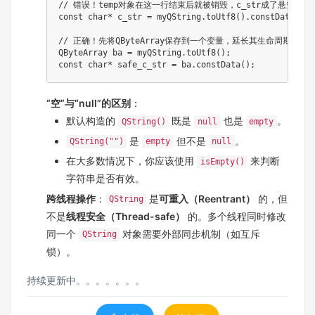
// 错误！temp对象在这一行结束后就被销毁，c_str成了悬空指针
const
char
*
 c_str 
=
 myQString
.
toUtf8
(
)
.
constData
(
)
;
// 正确！先将QByteArray保存到一个变量，延长其生命周期。
QByteArray ba 
=
 myQString
.
toUtf8
(
)
;
const
char
*
 safe_c_str 
=
 ba
.
constData
(
)
;
“空”与“null”的区别
：
默认构造的
既是
也是
。
QString()
null
empty
是
但不是
。
QString("")
empty
null
在大多数情况下，你应该使用
来判断
isEmpty()
字符串是否有效。
跨线程操作
：
是
可重入（Reentrant）
的，但
QString
不是
线程安全（Thread-safe）
的。多个线程同时修改
同一个
对象需要外部同步机制（如互斥
QString
锁）。
持续更新中。。。。。。。