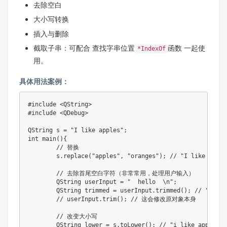
去除空白
大小写转换
插入与删除
截取子串：可配合 查找字串位置
函数 一起使
*IndexOf
用。
具体用法案例：
#
include
<QString>
#
include
<QDebug>
QString s 
=
"I like apples"
;
int
main
(
)
{
// 替换
	s
.
replace
(
"apples"
,
"oranges"
)
;
// "I like orang
// 去除首尾空白字符（非常常用，处理用户输入）
	QString userInput 
=
"  hello  \n"
;
	QString trimmed 
=
 userInput
.
trimmed
(
)
;
// "hel
// userInput.trim(); // 这会修改原对象本身
// 改变大小写
	QString lower 
=
 s
.
toLower
(
)
;
// "i like apples"