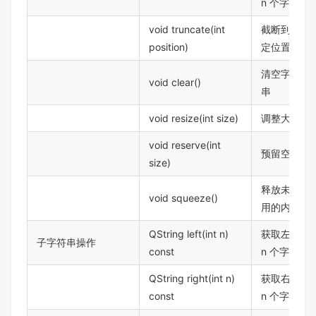
n 个字符
void truncate(int
截断到指
position)
定位置
清空字符
void clear()
串
void resize(int size)
调整大小
void reserve(int
预留空间
size)
释放未使
void squeeze()
用的内存
QString left(int n)
获取左边
子字符串操作
const
n 个字符
QString right(int n)
获取右边
const
n 个字符