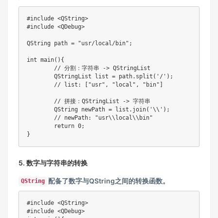
#
include
<QString>
#
include
<QDebug>
QString path 
=
"usr/local/bin"
;
int
main
(
)
{
// 分割：字符串 -> QStringList
	QStringList list 
=
 path
.
split
(
'/'
)
;
// list: ["usr", "local", "bin"]
// 拼接：QStringList -> 字符串
	QString newPath 
=
 list
.
join
(
'\\'
)
;
// newPath: "usr\\local\\bin"
return
0
;
}
5. 数字与字符串的转换
配备了数字与QString之间的转换函数。
QString
#
include
<QString>
#
include
<QDebug>