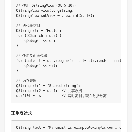
// 使用 QStringView（Qt 5.10+）

QStringView view(longString);

QStringView subView = view.mid(5, 10);

// 迭代器访问

QString str = "Hello";

for (QChar ch : str) {

    qDebug() << ch;

}

// 使用反向迭代器

for (auto it = str.rbegin(); it != str.rend(); ++it) {

    qDebug() << *it;

}

// 内存管理

QString str1 = "Shared string";

QString str2 = str1;  // 共享数据

正则表达式
QString text = "My email is example@example.com and phon