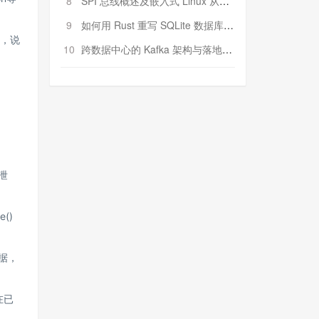
8
SPI 总线概述及嵌入式 Linux 从属 SPI 设备驱动程序开发（第二部分，实践）
9
如何用 Rust 重写 SQLite 数据库（二）:是否有市场空间？
E，说
10
跨数据中心的 Kafka 架构与落地实战
可泄
e()
据，
在已