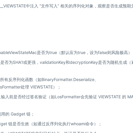
IEWSTATE中注入 “文件写入” 相关的序列化对象，观察是否生成预期
bleViewStateMac是否为true（默认应为true，设为false则风险极高
）是否为SHA1或更强，validationKey和decryptionKey是否为随机生成
列化函数（如BinaryFormatter.Deserialize、
osFormatter处理 VIEWSTATE）；
前是否经过签名验证（如LosFormatter会先验证 VIEWSTATE 的 M
的 Gadget 链；
et 链是否生效（如通过反序列化执行whoami命令）；