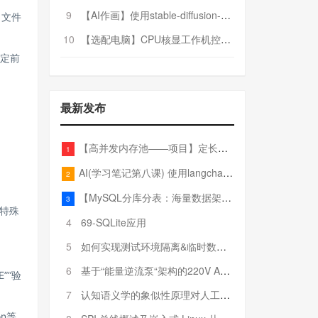
9
【AI作画】使用stable-diffusion-webui搭建AI作画平台
行、文件
10
【选配电脑】CPU核显工作机控制预算5000
固定前
最新发布
【高并发内存池——项目】定长内存池——开胃小菜
1
AI(学习笔记第八课) 使用langchain的embedding models
2
【MySQL分库分表：海量数据架构的终极解决方案】
3
等特殊
4
69-SQLite应用
5
如何实现测试环境隔离&临时数据库（pytest+SQLite）
6
基于“能量逆流泵“架构的220V AC至20V DC 300W高效电源设计
”“验
7
认知语义学的象似性原理对人工智能自然语言处理深层语义分析的影响与启示
on等