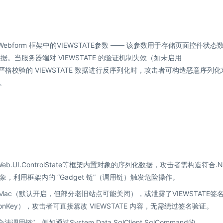
是 Webform 框架中的VIEWSTATE参数 —— 该参数用于存储页面控件状态
据。当服务器端对 VIEWSTATE 的验证机制失效（如未启用
对未经严格校验的 VIEWSTATE 数据进行反序列化时，攻击者可构造恶意序列化
。
Web.UI.ControlState等框架内置对象的序列化数据，攻击者需构造符合.N
恶意对象，利用框架内的 “Gadget 链”（调用链）触发危险操作。
ateMac（默认开启，但部分老旧站点可能关闭），或泄露了VIEWSTATE签
cryptionKey），攻击者可直接篡改 VIEWSTATE 内容，无需绕过签名验证。
用链”，例如通过System.Data.SqlClient.SqlCommand的