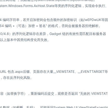
stem.Windows.Forms.AxHost.State等类的序列化逻辑，实现命令执
 Base64 编码字符串，若开启加密则会包含额外的加密标识（如/wEPDwUK等
se64 编码 +（可选）加密 + 签名” 的格式，否则会被服务器拒绝解析。
0/4.0/4.8）的序列化逻辑存在差异，Gadget 链的有效性需匹配目标服务器
4.5 及以上版本中因类结构变化而失效。
L 包含.aspx后缀、页面存在大量__VIEWSTATE、__EVENTTARGET
状态，存在反序列化风险。
部分内容（如替换字符），重新编码后提交，观察是否返回 “无效的 VIEWSTATE
4 数据（如截断、乱码），可能返回System.Web.UI.ViewStateExcepti