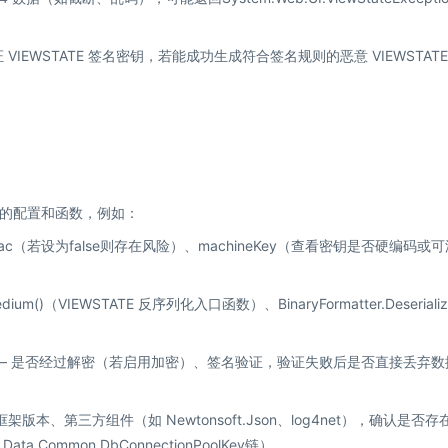
VIEWSTATE 签名密钥，若能成功生成符合签名规则的恶意 VIEWSTAT
相关的配置和函数，例如：
ateMac（若设为false则存在风险）、machineKey（查看密钥是否硬编码或
edium()（VIEWSTATE 反序列化入口函数）、BinaryFormatter.Deserializ
程 —— 是否经过解密（若启用加密）、签名验证，验证失败后是否直接丢弃数
架版本、第三方组件（如 Newtonsoft.Json、log4net），确认是否存
ata.Common.DbConnectionPoolKey链）。