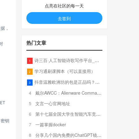
点亮在社区的每一天
去签到
数据，
热门文章
对
诗三百·人工智能诗歌写作平台_在线作诗机_藏头诗生成器_电脑对联_姓名作诗
1
学习通刷课脚本（可以直接用）
2
抖音温雅欧洲坊的包是正品吗？温雅卖的包为啥那么便宜？
3
4
戴尔AWCC：Alienware Command Center 故障排除方法，里面附有超全详解呦，快来快来，欢迎观看~
ET
5
文言一心官网地址
6
第十七届全国大学生智能汽车竞赛全国总决赛参赛队伍奖项公告
名密钥
7
一篇掌握docker
8
分享几个国内免费的ChatGPT镜像网址(亲测有效-4月25日更新)