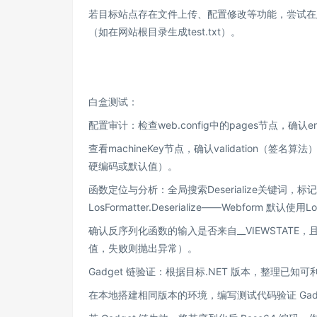
若目标站点存在文件上传、配置修改等功能，尝试在__V
（如在网站根目录生成test.txt）。
白盒测试：
配置审计：检查web.config中的pages节点，确认ena
查看machineKey节点，确认validation（签名算法
硬编码或默认值）。
函数定位与分析：全局搜索Deserialize关键词，标记所有反序
LosFormatter.Deserialize——Webform 默认使用L
确认反序列化函数的输入是否来自__VIEWSTATE，且输入
值，失败则抛出异常）。
Gadget 链验证：根据目标.NET 版本，整理已知可利用
在本地搭建相同版本的环境，编写测试代码验证 Gadg