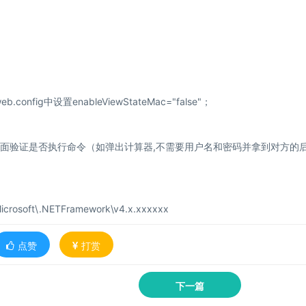
.config中设置enableViewStateMac="false"；
；
TE，提交到页面验证是否执行命令（如弹出计算器,不需要用户名和密码并拿到对方的
rosoft\.NETFramework\v4.x.xxxxxx
点赞
打赏
下一篇