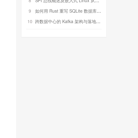
8
SPI 总线概述及嵌入式 Linux 从属 SPI 设备驱动程序开发（第二部分，实践）
9
如何用 Rust 重写 SQLite 数据库（二）:是否有市场空间？
10
跨数据中心的 Kafka 架构与落地实战