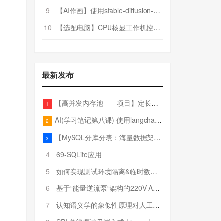
9
【AI作画】使用stable-diffusion-webui搭建AI作画平台
10
【选配电脑】CPU核显工作机控制预算5000
最新发布
【高并发内存池——项目】定长内存池——开胃小菜
1
AI(学习笔记第八课) 使用langchain的embedding models
2
【MySQL分库分表：海量数据架构的终极解决方案】
3
4
69-SQLite应用
5
如何实现测试环境隔离&临时数据库（pytest+SQLite）
6
基于“能量逆流泵“架构的220V AC至20V DC 300W高效电源设计
7
认知语义学的象似性原理对人工智能自然语言处理深层语义分析的影响与启示