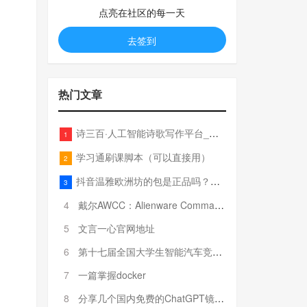
点亮在社区的每一天
去签到
热门文章
诗三百·人工智能诗歌写作平台_在线作诗机_藏头诗生成器_电脑对联_姓名作诗
1
学习通刷课脚本（可以直接用）
2
抖音温雅欧洲坊的包是正品吗？温雅卖的包为啥那么便宜？
3
4
戴尔AWCC：Alienware Command Center 故障排除方法，里面附有超全详解呦，快来快来，欢迎观看~
5
文言一心官网地址
6
第十七届全国大学生智能汽车竞赛全国总决赛参赛队伍奖项公告
7
一篇掌握docker
8
分享几个国内免费的ChatGPT镜像网址(亲测有效-4月25日更新)