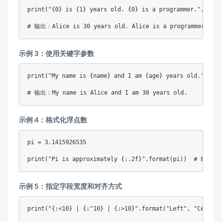
print
(
"{0} is {1} years old. {0} is a programmer."
.
forma
# 输出：Alice is 30 years old. Alice is a programmer.
示例 3：使用关键字参数
print
(
"My name is {name} and I am {age} years old."
.
form
# 输出：My name is Alice and I am 30 years old.
示例 4：格式化浮点数
pi 
=
3.1415926535
print
(
"Pi is approximately {:.2f}"
.
format
(
pi
)
)
# 输出：Pi
示例 5：指定字段宽度和对齐方式
print
(
"{:<10} | {:^10} | {:>10}"
.
format
(
"Left"
,
"Center"