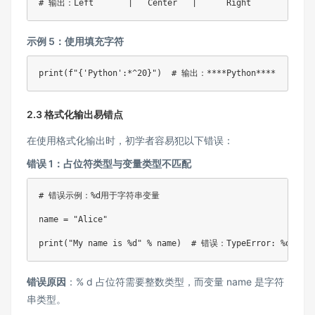
# 输出：Left       |   Center   |      Right
示例 5：使用填充字符
print
(
f"
{
'Python'
:
*^20
}
"
)
# 输出：****Python****
2.3 格式化输出易错点
在使用格式化输出时，初学者容易犯以下错误：
错误 1：占位符类型与变量类型不匹配
# 错误示例：%d用于字符串变量
name 
=
"Alice"
print
(
"My name is %d"
%
 name
)
# 错误：TypeError: %d forma
错误原因
：% d 占位符需要整数类型，而变量 name 是字符
串类型。