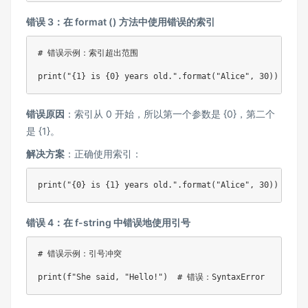
错误 3：在 format () 方法中使用错误的索引
# 错误示例：索引超出范围
print
(
"{1} is {0} years old."
.
format
(
"Alice"
,
30
)
)
# 错
错误原因
：索引从 0 开始，所以第一个参数是 {0}，第二个
是 {1}。
解决方案
：正确使用索引：
print
(
"{0} is {1} years old."
.
format
(
"Alice"
,
30
)
)
# 正
错误 4：在 f-string 中错误地使用引号
# 错误示例：引号冲突
print
(
f"She said, "
Hello!"
)
# 错误：SyntaxError