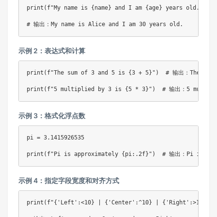
print
(
f"My name is 
{
name
}
 and I am 
{
age
}
 years old."
)
# 输出：My name is Alice and I am 30 years old.
示例 2：表达式和计算
print
(
f"The sum of 3 and 5 is 
{
3
+
5
}
"
)
# 输出：The sum o
print
(
f"5 multiplied by 3 is 
{
5
*
3
}
"
)
# 输出：5 multipl
示例 3：格式化浮点数
pi 
=
3.1415926535
print
(
f"Pi is approximately 
{
pi
:
.2f
}
"
)
# 输出：Pi is appr
示例 4：指定字段宽度和对齐方式
print
(
f"
{
'Left'
:
<10
}
 | 
{
'Center'
:
^10
}
 | 
{
'Right'
:
>10
}
"
)