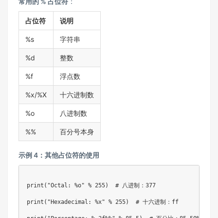
常用的 % 占位符
：
占位符
说明
%s
字符串
%d
整数
%f
浮点数
%x/%X
十六进制数
%o
八进制数
%%
百分号本身
示例 4：其他占位符的使用
print
(
"Octal: %o"
%
255
)
# 八进制：377
print
(
"Hexadecimal: %x"
%
255
)
# 十六进制：ff