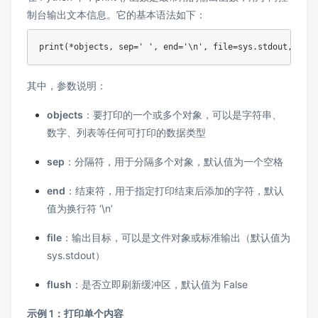
制台输出文本信息。它的基本语法如下：
print
(
*
objects
,
 sep
=
' '
,
 end
=
'\n'
,
file
=
sys
.
stdout
,
 flus
其中，参数说明：
objects
：要打印的一个或多个对象，可以是字符串、
数字、列表等任何可打印的数据类型
sep
：分隔符，用于分隔多个对象，默认值为一个空格
end
：结束符，用于指定打印结束后添加的字符，默认
值为换行符 ‘\n’
file
：输出目标，可以是文件对象或标准输出（默认值为
sys.stdout）
flush
：是否立即刷新缓冲区，默认值为 False
示例 1：打印单个内容