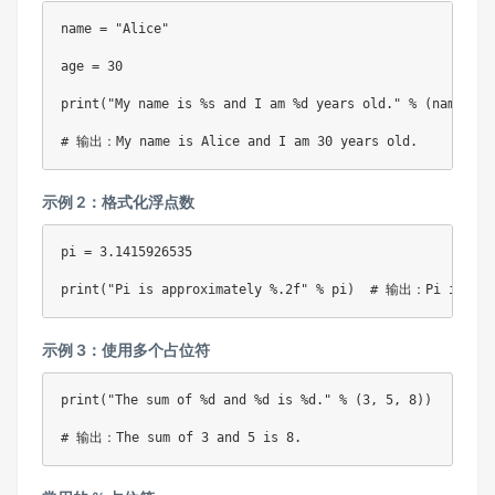
name 
=
"Alice"
age 
=
30
print
(
"My name is %s and I am %d years old."
%
(
name
,
 ag
# 输出：My name is Alice and I am 30 years old.
示例 2：格式化浮点数
pi 
=
3.1415926535
print
(
"Pi is approximately %.2f"
%
 pi
)
# 输出：Pi is appr
示例 3：使用多个占位符
print
(
"The sum of %d and %d is %d."
%
(
3
,
5
,
8
)
)
# 输出：The sum of 3 and 5 is 8.