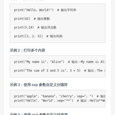
print
(
"Hello, World!"
)
# 输出字符串
print
(
42
)
# 输出整数
print
(
3.14
)
# 输出浮点数
print
(
[
1
,
2
,
3
]
)
# 输出列表
示例 2：打印多个内容
print
(
"My name is"
,
"Alice"
)
# 输出：My name is Alice
print
(
"The sum of 3 and 5 is"
,
3
+
5
)
# 输出：The sum of
示例 3：使用 sep 参数自定义分隔符
print
(
"apple"
,
"banana"
,
"cherry"
,
 sep
=
", "
)
# 输出：appl
print
(
"Hello"
,
"World"
,
 sep
=
"**"
)
# 输出：Hello**World
示例 4：使用 end 参数自定义结束符