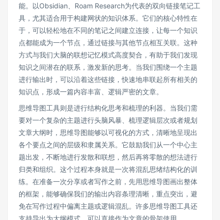
能。以Obsidian、Roam Research为代表的双向链接笔记工
具，尤其适合用于构建网状的知识体系。它们的核心特性在
于，可以轻松地在不同的笔记之间建立连接，让每一个知识
点都能成为一个节点，通过链接与其他节点相互关联。这种
方式与我们大脑的联想记忆模式高度契合，有助于我们发现
知识之间潜在的联系，激发新的思考。当我们围绕一个主题
进行输出时，可以沿着这些链接，快速地串联起所有相关的
知识点，形成一篇内容丰富、逻辑严密的文章。
思维导图工具则是进行结构化思考和梳理的利器。当我们需
要对一个复杂的主题进行头脑风暴、梳理逻辑层次或者规划
文章大纲时，思维导图能够以可视化的方式，清晰地呈现出
各个要点之间的层级和隶属关系。它鼓励我们从一个中心主
题出发，不断地进行发散和联想，然后再将零散的想法进行
归类和组织。这个过程本身就是一次将混乱思绪结构化的训
练。在准备一次分享或者写作之前，先用思维导图画出整体
的框架，能够确保我们的输出内容条理清晰，重点突出，避
免在写作过程中偏离主题或逻辑混乱。许多思维导图工具还
支持导出为大纲模式，可以直接作为文章的骨架使用。