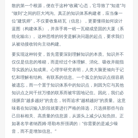
散的第一个根源，便在于这种“收藏”心态，它导致了“知道”与
“做到”之间的巨大鸿沟。真正的知识体系构建者，应当像一
位“建筑师”，不仅要收集砖瓦（信息），更要懂得如何设计
蓝图（构建体系），并亲手将一砖一瓦砌成坚固的大厦（系
统化输出）。这种思维的转变是解决问题的起点，要求我们
从被动接收转向主动构建。
要实现这种转变，首先需要深刻理解知识的本质。知识并不
仅仅是信息的堆砌，而是经过个体理解、消化、吸收并能指
导实践的认知成果。心理学研究表明，人类大脑更倾向于记
忆和理解有结构、有联系的信息。一个孤立的知识点很容易
被遗忘，而一个置于知识体系中的知识点，则因为它与其他
知识点之间千丝万缕的联系而被牢固地记住。因此，我们必
须摒弃“越多越好”的贪念，转而追求“越精越好”的质量。这意
味着在知识输入阶段就要进行严格的筛选，只选择那些与自
己目标相关、高质量的信息源，从源头上减少认知负担。正
如著名学者纳西姆·塔勒布所强调的：“你需要的是减少噪
音，而不是增加信息。”