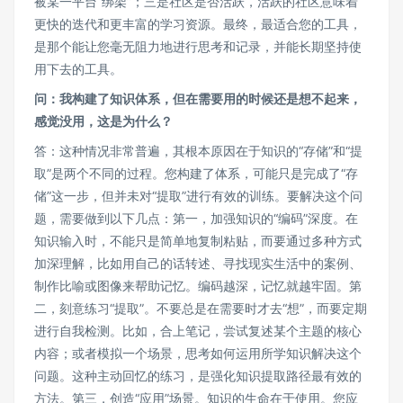
被某一平台“绑架”；三是社区是否活跃，活跃的社区意味着
更快的迭代和更丰富的学习资源。最终，最适合您的工具，
是那个能让您毫无阻力地进行思考和记录，并能长期坚持使
用下去的工具。
问：我构建了知识体系，但在需要用的时候还是想不起来，
感觉没用，这是为什么？
答：这种情况非常普遍，其根本原因在于知识的“存储”和“提
取”是两个不同的过程。您构建了体系，可能只是完成了“存
储”这一步，但并未对“提取”进行有效的训练。要解决这个问
题，需要做到以下几点：第一，加强知识的“编码”深度。在
知识输入时，不能只是简单地复制粘贴，而要通过多种方式
加深理解，比如用自己的话转述、寻找现实生活中的案例、
制作比喻或图像来帮助记忆。编码越深，记忆就越牢固。第
二，刻意练习“提取”。不要总是在需要时才去“想”，而要定期
进行自我检测。比如，合上笔记，尝试复述某个主题的核心
内容；或者模拟一个场景，思考如何运用所学知识解决这个
问题。这种主动回忆的练习，是强化知识提取路径最有效的
方法。第三，创造“应用”场景。知识的生命在于使用。您应