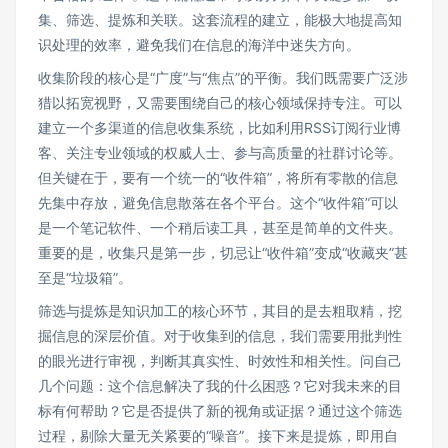
集、筛选、提炼和关联。这套流程的建立，能极大地提高知
识处理的效率，避免我们在信息的海洋中迷失方向。
收集阶段的核心是“广度”与“焦点”的平衡。我们既需要广泛涉
猎以拓宽视野，又需要围绕自己的核心领域保持专注。可以
建立一个多渠道的信息收集系统，比如利用RSS订阅行业博
客、关注专业领域的权威人士、参与高质量的社群讨论等。
但关键在于，要有一个统一的“收件箱”，将所有零散的信息
先集中存放，避免信息散落在各个平台。这个“收件箱”可以
是一个笔记软件、一个稍后读工具，甚至是简单的文件夹。
重要的是，收集只是第一步，切忌让“收件箱”变成“收藏夹”甚
至是“垃圾箱”。
筛选与提炼是知识加工的核心环节，其目的是去粗取精，挖
掘信息的深层价值。对于收集到的信息，我们需要用批判性
的眼光进行审视，判断其真实性、时效性和相关性。问自己
几个问题：这个信息解决了我的什么困惑？它对我未来的目
标有何帮助？它是否提供了新的视角或证据？通过这个筛选
过程，剔除大量无关紧要的“噪音”。接下来是提炼，即用自