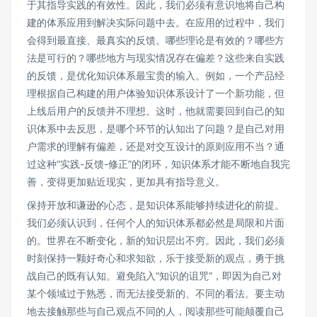
于其指导实践的有效性。因此，我们必须有意识地将自己构
建的体系应用到解决实际问题中去。在应用的过程中，我们
会得到最直接、最真实的反馈。哪些理论是有效的？哪些方
法是可行的？哪些地方与现实情况存在偏差？这些来自实践
的反馈，是优化知识体系最宝贵的输入。例如，一个产品经
理根据自己构建的用户体验知识体系设计了一个新功能，但
上线后用户的反馈并不理想。这时，他就需要回到自己的知
识体系中去反思，是哪个环节的认知出了问题？是自己对用
户需求的理解有偏差，还是对交互设计的原则应用不当？通
过这种“实践-反馈-修正”的闭环，知识体系才能不断地自我完
善，变得更加贴近现实，更加具有指导意义。
保持开放和谦逊的心态，是知识体系能够持续进化的前提。
我们必须认识到，任何个人的知识体系都必然是局限和片面
的。世界在不断变化，新的知识层出不穷。因此，我们必须
时刻保持一颗好奇心和求知欲，乐于接受新的观点，勇于挑
战自己的既有认知。避免陷入“知识的诅咒”，即因为自己对
某个领域过于熟悉，而无法接受新的、不同的看法。要主动
地去接触那些与自己观点不同的人，阅读那些可能颠覆自己