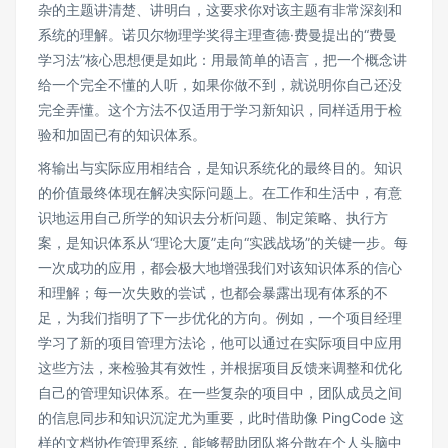
杂的主题讲清楚、讲明白，这要求你对该主题有非常深刻和
系统的理解。诺贝尔物理学奖得主理查德·费曼提出的“费曼
学习法”核心思想便是如此：用最简单的语言，把一个概念讲
给一个完全不懂的人听，如果你做不到，就说明你自己还没
完全弄懂。这个方法不仅适用于学习新知识，同样适用于检
验和加固已有的知识体系。
将输出与实际应用相结合，是知识系统化的最终目的。知识
的价值最终体现在解决实际问题上。在工作和生活中，有意
识地运用自己所学的知识去分析问题、制定策略、执行方
案，是知识体系从“理论大厦”走向“实践战场”的关键一步。每
一次成功的应用，都会极大地增强我们对该知识体系的信心
和理解；每一次失败的尝试，也都会暴露出现有体系的不
足，为我们指明了下一步优化的方向。例如，一个项目经理
学习了新的项目管理方法论，他可以通过在实际项目中应用
这些方法，来检验其有效性，并根据项目反馈来调整和优化
自己的管理知识体系。在一些复杂的项目中，团队成员之间
的信息同步和知识沉淀尤为重要，此时借助像
PingCode
这
样的文档协作管理系统，能够帮助团队将分散在个人头脑中