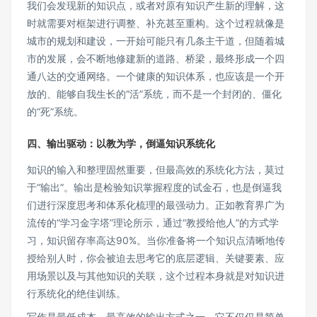
我们会发现新的知识点，或者对原有知识产生新的理解，这
时就需要对框架进行调整、补充甚至重构。这个过程就像是
城市的规划和建设，一开始可能只有几条主干道，但随着城
市的发展，会不断地修建新的道路、桥梁，最终形成一个四
通八达的交通网络。一个健康的知识体系，也应该是一个开
放的、能够自我生长的“活”系统，而不是一个封闭的、僵化
的“死”系统。
四、输出驱动：以教为学，倒逼知识系统化
知识的输入和整理固然重要，但最高效的系统化方法，莫过
于“输出”。输出是检验知识掌握程度的试金石，也是倒逼我
们进行深度思考和体系化梳理的最强动力。正如教育界广为
流传的“学习金字塔”理论所示，通过“教授给他人”的方式学
习，知识留存率高达90%。当你准备将一个知识点清晰地传
授给别人时，你会被迫去思考它的底层逻辑、关键要素、应
用场景以及与其他知识的关联，这个过程本身就是对知识进
行系统化的绝佳训练。
写作是最低成本、最高效的输出方式之一。它不仅仅是简单