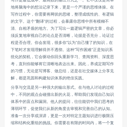
地将脑海中的想法记录下来，更是一个严谨的思维体操。在
写作过程中，你需要将网状的思绪，整理成线性的、有逻辑
的文字。这个“翻译”的过程，会暴露你思维中所有模糊不
清、自相矛盾的地方。为了写出一篇逻辑严密的文章，你必
须反复地审视自己的论点是否清晰，论据是否充分，论证过
程是否合理。你会发现，很多你“以为”自己懂了的知识，在
下笔时才发现理解得并不透彻。这种“写作困难”正是知识系
统化的契机，它会驱动你回头重新学习、查阅资料、深度思
考，直到你能够将它清晰地表达出来。因此，养成定期写作
的习惯，无论是写博客、做总结，还是在社交媒体上分享见
解，都是巩固和构建知识体系的绝佳实践。
分享与交流是另一种强大的输出形式。在与他人讨论的过程
中，不同的观点会碰撞出新的火花，帮助我们发现自己知识
体系中的盲点和漏洞。他人的提问，往往能切中我们思考的
薄弱环节，促使我们从新的角度去审视和完善自己的认知。
准备一次分享或演讲，更是一次对特定主题知识进行极限压
缩和结构化重组的挑战。你需要在有限的时间内，将一个复