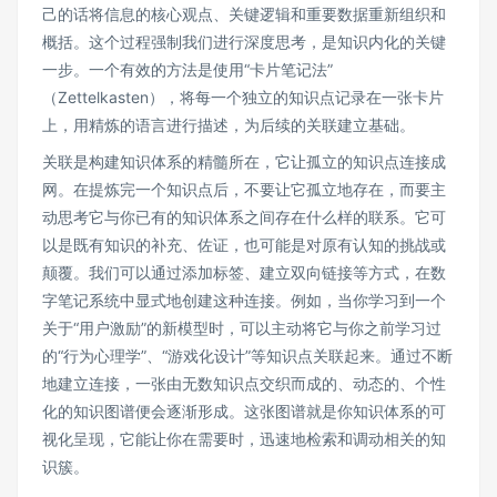
己的话将信息的核心观点、关键逻辑和重要数据重新组织和
概括。这个过程强制我们进行深度思考，是知识内化的关键
一步。一个有效的方法是使用“卡片笔记法”
（Zettelkasten），将每一个独立的知识点记录在一张卡片
上，用精炼的语言进行描述，为后续的关联建立基础。
关联是构建知识体系的精髓所在，它让孤立的知识点连接成
网。在提炼完一个知识点后，不要让它孤立地存在，而要主
动思考它与你已有的知识体系之间存在什么样的联系。它可
以是既有知识的补充、佐证，也可能是对原有认知的挑战或
颠覆。我们可以通过添加标签、建立双向链接等方式，在数
字笔记系统中显式地创建这种连接。例如，当你学习到一个
关于“用户激励”的新模型时，可以主动将它与你之前学习过
的“行为心理学”、“游戏化设计”等知识点关联起来。通过不断
地建立连接，一张由无数知识点交织而成的、动态的、个性
化的
知识图谱
便会逐渐形成。这张图谱就是你知识体系的可
视化呈现，它能让你在需要时，迅速地检索和调动相关的知
识簇。