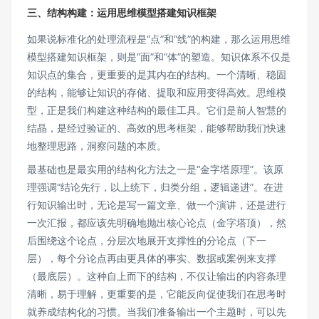
三、结构构建：运用思维模型搭建知识框架
如果说标准化的处理流程是“点”和“线”的构建，那么运用思维
模型搭建知识框架，则是“面”和“体”的塑造。知识体系不仅是
知识点的集合，更重要的是其内在的结构。一个清晰、稳固
的结构，能够让知识的存储、提取和应用变得高效。思维模
型，正是我们构建这种结构的最佳工具。它们是前人智慧的
结晶，是经过验证的、高效的思考框架，能够帮助我们快速
地整理思路，洞察问题的本质。
最基础也是最实用的结构化方法之一是“金字塔原理”。该原
理强调“结论先行，以上统下，归类分组，逻辑递进”。在进
行知识输出时，无论是写一篇文章、做一个演讲，还是进行
一次汇报，都应该先明确地抛出核心论点（金字塔顶），然
后围绕这个论点，分层次地展开支撑性的分论点（下一
层），每个分论点再由更具体的事实、数据或案例来支撑
（最底层）。这种自上而下的结构，不仅让输出的内容条理
清晰，易于理解，更重要的是，它能反向促使我们在思考时
就养成结构化的习惯。当我们准备输出一个主题时，可以先