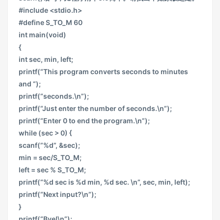
#include <stdio.h>
#define S_TO_M 60
int main(void)
{
int sec, min, left;
printf(“This program converts seconds to minutes
and “);
printf(“seconds.\n”);
printf(“Just enter the number of seconds.\n”);
printf(“Enter 0 to end the program.\n”);
while (sec > 0) {
scanf(”%d”, &sec);
min = sec/S_TO_M;
left = sec % S_TO_M;
printf(“%d sec is %d min, %d sec. \n”, sec, min, left);
printf(“Next input?\n”);
}
printf(“Bye!\n”);