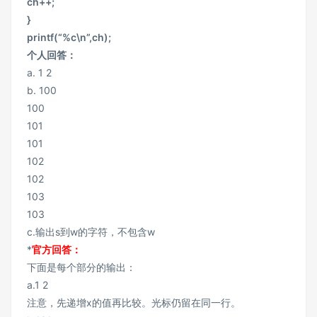
ch++;
}
printf(“%c\n”,ch);
个人回答：
a. 1 2
b. 100
100
101
101
102
102
103
103
c.输出s到w的字符，不包含w
*
官方回答：
下面是每个部分的输出：
a.1 2
注意，先递增x的值再比较。光标仍留在同一行。