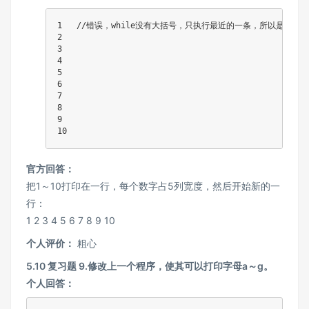
1   //错误，while没有大括号，只执行最近的一条，所以是横的

2

3

4

5

6

7

8 

9

官方回答：
把1～10打印在一行，每个数字占5列宽度，然后开始新的一
行：
1 2 3 4 5 6 7 8 9 10
个人评价：
粗心
5.10 复习题 9.修改上一个程序，使其可以打印字母a～g。
个人回答：