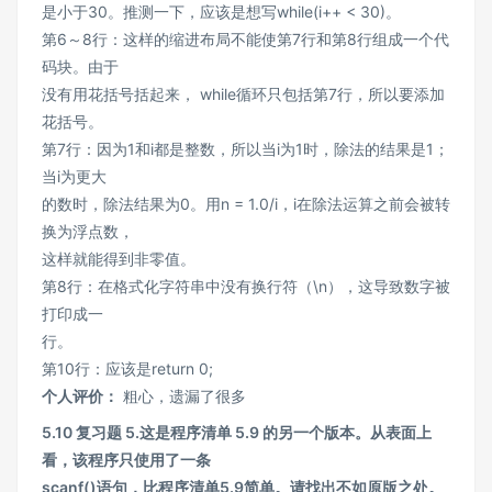
是小于30。推测一下，应该是想写while(i++ < 30)。
第6～8行：这样的缩进布局不能使第7行和第8行组成一个代
码块。由于
没有用花括号括起来， while循环只包括第7行，所以要添加
花括号。
第7行：因为1和i都是整数，所以当i为1时，除法的结果是1；
当i为更大
的数时，除法结果为0。用n = 1.0/i，i在除法运算之前会被转
换为浮点数，
这样就能得到非零值。
第8行：在格式化字符串中没有换行符（\n），这导致数字被
打印成一
行。
第10行：应该是return 0;
个人评价：
粗心，遗漏了很多
5.10 复习题 5.这是程序清单 5.9 的另一个版本。从表面上
看，该程序只使用了一条
scanf()语句，比程序清单5.9简单。请找出不如原版之处。