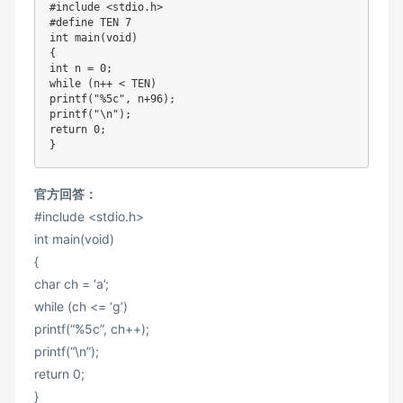
#include <stdio.h>

#define TEN 7

int main(void)

{

int n = 0;

while (n++ < TEN)

printf("%5c", n+96);

printf("\n");

return 0;

官方回答：
#include <stdio.h>
int main(void)
{
char ch = ‘a’;
while (ch <= ‘g’)
printf(“%5c”, ch++);
printf(“\n”);
return 0;
}