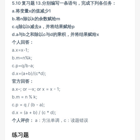
5.10 复习题 13.分别编写一条语句，完成下列各任务：
a.将变量x的值减少1
b.将n除以k的余数赋给m
c.q除以b减去a，并将结果赋给p
d.a与b之和除以c与d的乘积，并将结果赋给x
个人回答：
a.x=x-1;
b.m=n%k;
c.p=q/b-a;
d.x=(a+b)/(c*d);
官方回答：
a.x–; or --x; or x = x - 1;
b.m = n % k;
c.p = q / (b - a);
d.x = (a + b) / (c * d);
个人评价：
a：方法单调，c：读题错误
练习题