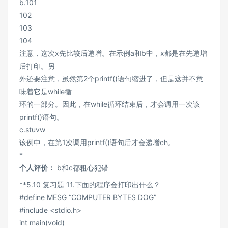
b.101
102
103
104
注意，这次x先比较后递增。在示例a和b中，x都是在先递增
后打印。另
外还要注意，虽然第2个printf()语句缩进了，但是这并不意
味着它是while循
环的一部分。因此，在while循环结束后，才会调用一次该
printf()语句。
c.stuvw
该例中，在第1次调用printf()语句后才会递增ch。
*
个人评价：
b和c都粗心犯错
**5.10 复习题 11.下面的程序会打印出什么？
#define MESG “COMPUTER BYTES DOG”
#include <stdio.h>
int main(void)