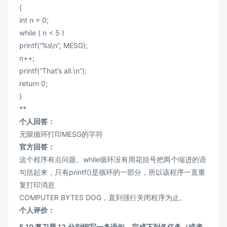
{
int n = 0;
while ( n < 5 )
printf(“%s\n”, MESG);
n++;
printf(“That’s all.\n”);
return 0;
}
**
个人回答：
无限循环打印MESG的字符
官方回答：
这个程序有点问题。while循环没有用花括号把两个缩进的语
句括起来，只有printf()是循环的一部分，所以该程序一直重
复打印消息
COMPUTER BYTES DOG，直到强行关闭程序为止。
个人评价：
5.10 复习题 12.分别编写一条语句，完成下列各任务（或者