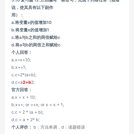
说，使其具有以下副作
用）：
a.将变量x的值增加10
b.将变量x的值增加1
c.将a与b之和的两倍赋给c
d.将a与b的两倍之和赋给c
个人回答：
a.x=x+10;
b.x+=1;
c.c=2*(a+b);
d.c=a
2+b
2;
官方回答：
a.x = x + 10;
b.x++; or ++x; or x = x + 1;
c.c = 2 * (a + b);
d.c = a + 2* b;
个人评价：
b：方法单调，d：读题错误