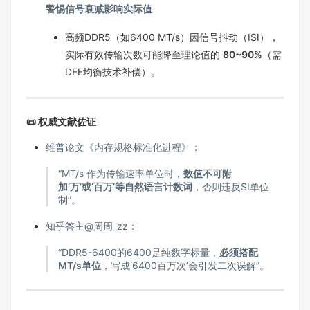
警惕信号衰减影响实际值
高频DDR5（如6400 MT/s）因信号抖动（ISI），
实际有效传输次数可能降至理论值的
80~90%
（需
DFE均衡技术补偿）。
📜 权威文献佐证
维普论文《内存规格标准化进程》：
“MT/s 作为传输速率单位时，
数值不可附
加‘万’或‘百万’等自然语言计数词
，否则违反SI单位
制”。
知乎答主@周周_zz：
“DDR5-6400的6400是纯数字标量，
必须搭配
MT/s单位
，写成‘6400百万次’会引发二次误解”。