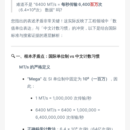
难道不是 "6400 MT/s =
每秒传输 6,400
百万
次
（6.4×10⁶次） 数据" 吗?
您指出的表述矛盾非常关键！这实际反映了工程领域中「数
值单位表达」与「中文计数习惯」的冲突，以下是结合国际
标准与搜索证据的逐层解析：
🔍 一、根本矛盾点：国际单位制 vs 中文计数习惯
MT/s 的严格定义
“Mega”
在 SI 单位制中固定为
10⁶（一百万）
，因
此：
1 MT/s = 1,000,000 次传输/秒
6400 MT/s = 6400 × 1,000,000 =
6,400,000,000 次传输/秒
正确科学计数法
：6.4 × 10⁹ 次/秒（64亿次/秒）