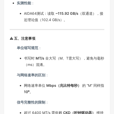
实测性能
：
AIDA64测试：读取
~115.92 GB/s
（双通道），接
近理论值（102.4 GB/s）。
⚠️ 五、注意事项
单位缩写规范
：
书写时
MT/s
全大写（M、T需大写），避免与毫秒
（ms）混淆。
与网络速率的区别
：
网络速率单位
Mbps（兆比特每秒）
的 “M” 同样指
10⁶
。
信号完整性的限制
：
超过 6400 MT/s 需依赖
CKD（时钟驱动器）
维持