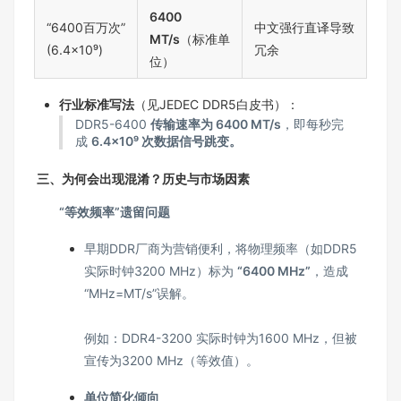
6400
“6400百万次”
中文强行直译导致
MT/s
（标准单
(6.4×10⁹)
冗余
位）
行业标准写法
（见JEDEC DDR5白皮书）：
DDR5-6400
传输速率为 6400 MT/s
，即每秒完
成
6.4×10⁹ 次数据信号跳变。
️ 三、为何会出现混淆？历史与市场因素
“等效频率”遗留问题
早期DDR厂商为营销便利，将物理频率（如DDR5
实际时钟3200 MHz）标为
“6400 MHz”
，造成
“MHz=MT/s”误解。
例如：DDR4-3200 实际时钟为1600 MHz，但被
宣传为3200 MHz（等效值）。
单位简化倾向