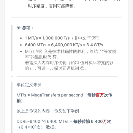
时序精度，否则可能降频。
💎
总结
：
1 MT/s = 1,000,000 T/s
（非中文“千万”）
6400 MT/s = 6,400,000 KT/s = 6.4 GT/s
MT/s 的引入是技术精确性的胜利，终结了“等效频
率”的混乱时代 🔚。
若需深入内存时序优化（如CL值对实际带宽的影
响），可进一步探讨延迟机制 😊。
单位定义来源
MT/s = MegaTransfers per second（
每秒
百万
次传
输
）
以上是你说的内容，你又如下举例，
DDR5-6400 的 6400 MT/s =
每秒传输 6,400
万
次
（6.4×10⁶次） 数据。