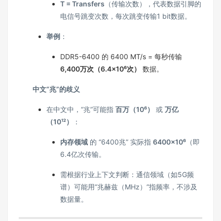
T = Transfers
（传输次数），代表数据引脚的
电信号跳变次数，每次跳变传输1 bit数据。
举例
：
DDR5-6400 的 6400 MT/s = 每秒传输
6,400万次（6.4×10⁶次）
数据。
中文“兆”的歧义
在中文中，“兆”可能指
百万（10⁶）
或
万亿
（10¹²）
：
内存领域
的 “6400兆” 实际指
6400×10⁶
（即
6.4亿次传输。
需根据行业上下文判断：通信领域（如5G频
谱）可能用“兆赫兹（MHz）”指频率，不涉及
数据量。