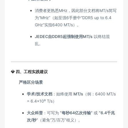
消费者更熟悉MHz，因此部分文档将MT/s简写
为“MHz”（如至强6手册中“DDR5 up to 6.4
GHz”实指6400 MT/s）。
JEDEC自DDR5起强制使用MT/s
以终结混
乱。
💎 四、工程实践建议
严格区分场景
学术/技术文档
：始终使用
MT/s
（例：6400 MT/s
= 6.4×10⁹ T/s）
大众科普
：可写为
“每秒64亿次传输”
或
“6.4千兆
次/秒”
（避免“万/百万”歧义）。