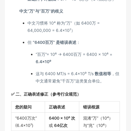
中文“万”与“百万”的歧义
中文习惯将 10⁴ 称为“万”（如 6400万 =
64,000,000 = 6.4×10⁷）
但
“6400百万” 是错误表述
：
“百万”= 10⁶ → 6400百万 = 6400 × 10⁶ =
6.4×10⁹
这与 6400 MT/s = 6.4×10⁹ T/s
数值相等
，但
中文通常避免“千百万”这类复合单位。
✅ 二、正确表述修正（参考行业规范）
您的疑问
正确表述
错误根源
“6400万次”
6400 × 10⁶ 次
混淆“万”（10⁴）
(6.4×10⁷)
或
64亿次
与“兆”（10⁶）