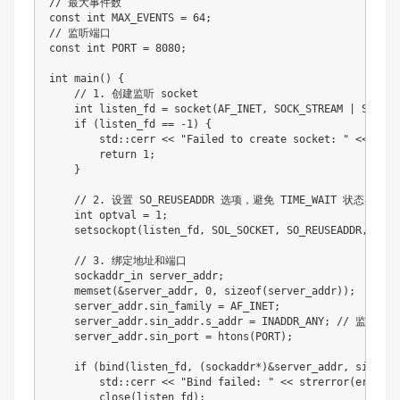
// 最大事件数
const
int
 MAX_EVENTS 
=
64
;
// 监听端口
const
int
 PORT 
=
8080
;
int
main
(
)
{
// 1. 创建监听 socket
int
 listen_fd 
=
socket
(
AF_INET
,
 SOCK_STREAM 
|
 SOCK_N
if
(
listen_fd 
==
-
1
)
{
        std
::
cerr 
<<
"Failed to create socket: "
<<
stre
return
1
;
}
// 2. 设置 SO_REUSEADDR 选项，避免 TIME_WAIT 状态导致 
int
 optval 
=
1
;
setsockopt
(
listen_fd
,
 SOL_SOCKET
,
 SO_REUSEADDR
,
&
opt
// 3. 绑定地址和端口
    sockaddr_in server_addr
;
memset
(
&
server_addr
,
0
,
sizeof
(
server_addr
)
)
;
    server_addr
.
sin_family 
=
 AF_INET
;
    server_addr
.
sin_addr
.
s_addr 
=
 INADDR_ANY
;
// 监听所
    server_addr
.
sin_port 
=
htons
(
PORT
)
;
if
(
bind
(
listen_fd
,
(
sockaddr
*
)
&
server_addr
,
sizeof
(
        std
::
cerr 
<<
"Bind failed: "
<<
strerror
(
errno
)
close
(
listen_fd
)
;