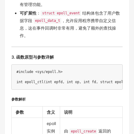
有管理功能。
可扩展性
：
结构体包含了用户数
struct epoll_event
据字段
，允许应用程序携带自定义信
epoll_data_t
息，这在事件回调时非常有用，避免了额外的查找操
作。
3. 函数原型与参数详解
#
include
<sys/epoll.h>
int
epoll_ctl
(
int
 epfd
,
int
 op
,
int
 fd
,
struct
epoll_eve
参数解析
参数
含义
说明
epoll
实例
由
返回的
epoll_create