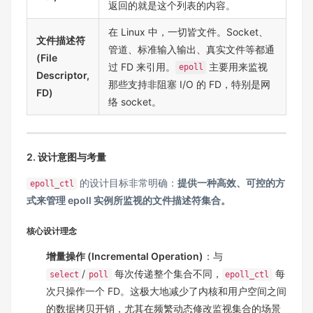
返回的就是这个列表的内容。
在 Linux 中，一切皆文件。Socket、
文件描述符
管道、标准输入输出、真实文件等都通
(File
过 FD 来引用。
主要用来监视
epoll
Descriptor,
那些支持非阻塞 I/O 的 FD，特别是网
FD)
络 socket。
2. 设计意图与考量
的设计目标非常明确：
提供一种高效、可控的方
epoll_ctl
式来管理 epoll 实例所监视的文件描述符集合。
核心设计理念
增量操作 (Incremental Operation)
：与
/
每次传递整个集合不同，
每
select
poll
epoll_ctl
次只操作一个 FD。这极大地减少了内核和用户空间之间
的数据拷贝开销，尤其在频繁动态修改监视集合的场景