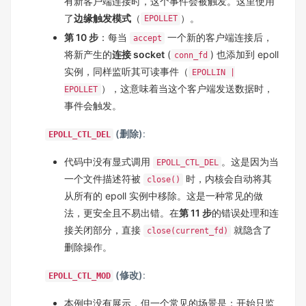
有新客户端连接时，这个事件会被触发。这里使用
了
边缘触发模式
（
）。
EPOLLET
第 10 步
：每当
一个新的客户端连接后，
accept
将新产生的
连接 socket
(
) 也添加到 epoll
conn_fd
实例，同样监听其可读事件（
EPOLLIN |
），这意味着当这个客户端发送数据时，
EPOLLET
事件会触发。
(删除)
:
EPOLL_CTL_DEL
代码中没有显式调用
。这是因为当
EPOLL_CTL_DEL
一个文件描述符被
时，内核会自动将其
close()
从所有的 epoll 实例中移除。这是一种常见的做
法，更安全且不易出错。在
第 11 步
的错误处理和连
接关闭部分，直接
就隐含了
close(current_fd)
删除操作。
(修改)
:
EPOLL_CTL_MOD
本例中没有展示，但一个常见的场景是：开始只监