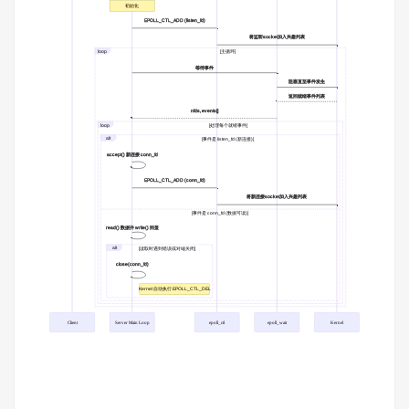
初始化
EPOLL_CTL_ADD (listen_fd)
将监听socket加入兴趣列表
loop
[主循环]
等待事件
阻塞直至事件发生
返回就绪事件列表
nfds, events[]
loop
[处理每个就绪事件]
alt
[事件是 listen_fd (新连接)]
accept() 新连接 conn_fd
EPOLL_CTL_ADD (conn_fd)
将新连接socket加入兴趣列表
[事件是 conn_fd (数据可读)]
read() 数据并 write() 回显
alt
[读取时遇到错误或对端关闭]
close(conn_fd)
Kernel 自动执行 EPOLL_CTL_DEL
Client
Server Main Loop
epoll_ctl
epoll_wait
Kernel