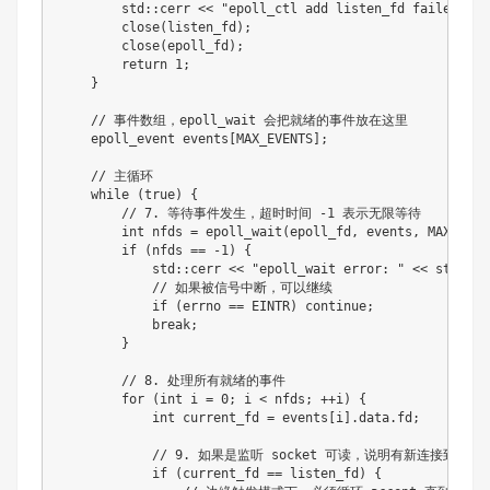
        std
::
cerr 
<<
"epoll_ctl add listen_fd failed: "
close
(
listen_fd
)
;
close
(
epoll_fd
)
;
return
1
;
}
// 事件数组，epoll_wait 会把就绪的事件放在这里
    epoll_event events
[
MAX_EVENTS
]
;
// 主循环
while
(
true
)
{
// 7. 等待事件发生，超时时间 -1 表示无限等待
int
 nfds 
=
epoll_wait
(
epoll_fd
,
 events
,
 MAX_EVEN
if
(
nfds 
==
-
1
)
{
            std
::
cerr 
<<
"epoll_wait error: "
<<
strerro
// 如果被信号中断，可以继续
if
(
errno 
==
 EINTR
)
continue
;
break
;
}
// 8. 处理所有就绪的事件
for
(
int
 i 
=
0
;
 i 
<
 nfds
;
++
i
)
{
int
 current_fd 
=
 events
[
i
]
.
data
.
fd
;
// 9. 如果是监听 socket 可读，说明有新连接到来
if
(
current_fd 
==
 listen_fd
)
{