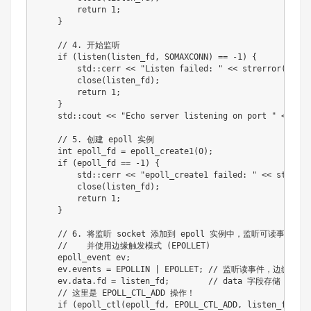
return
1
;
}
// 4. 开始监听
if
(
listen
(
listen_fd
,
 SOMAXCONN
)
==
-
1
)
{
        std
::
cerr 
<<
"Listen failed: "
<<
strerror
(
errno
close
(
listen_fd
)
;
return
1
;
}
    std
::
cout 
<<
"Echo server listening on port "
<<
 POR
// 5. 创建 epoll 实例
int
 epoll_fd 
=
epoll_create1
(
0
)
;
if
(
epoll_fd 
==
-
1
)
{
        std
::
cerr 
<<
"epoll_create1 failed: "
<<
strerro
close
(
listen_fd
)
;
return
1
;
}
// 6. 将监听 socket 添加到 epoll 实例中，监听可读事件（
//    并使用边缘触发模式 (EPOLLET)
    epoll_event ev
;
    ev
.
events 
=
 EPOLLIN 
|
 EPOLLET
;
// 监听读事件，边缘触发
    ev
.
data
.
fd 
=
 listen_fd
;
// data 字段存储 FD 本
// 这里是 EPOLL_CTL_ADD 操作！
if
(
epoll_ctl
(
epoll_fd
,
 EPOLL_CTL_ADD
,
 listen_fd
,
&
e