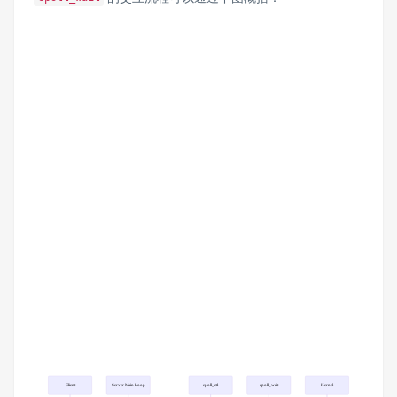
Client
Server Main Loop
epoll_ctl
epoll_wait
Kernel