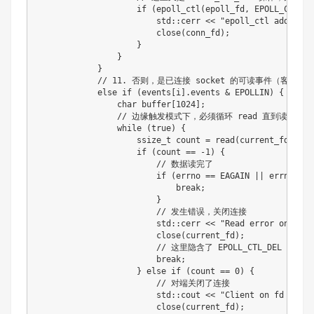
if
(
epoll_ctl
(
epoll_fd
,
 EPOLL_CTL_AD
                        std
::
cerr 
<<
"epoll_ctl add conn
close
(
conn_fd
)
;
}
}
}
// 11. 否则，是已连接 socket 的可读事件（客户端
else
if
(
events
[
i
]
.
events 
&
 EPOLLIN
)
{
char
 buffer
[
1024
]
;
// 边缘触发模式下，必须循环 read 直到读完 (EAG
while
(
true
)
{
                    ssize_t count 
=
read
(
current_fd
,
 buf
if
(
count 
==
-
1
)
{
// 数据读完了
if
(
errno 
==
 EAGAIN 
||
 errno 
==
 
break
;
}
// 发生错误，关闭连接
                        std
::
cerr 
<<
"Read error on fd "
close
(
current_fd
)
;
// 这里隐含了 EPOLL_CTL_DEL 操
break
;
}
else
if
(
count 
==
0
)
{
// 对端关闭了连接
                        std
::
cout 
<<
"Client on fd "
<<
 
close
(
current_fd
)
;