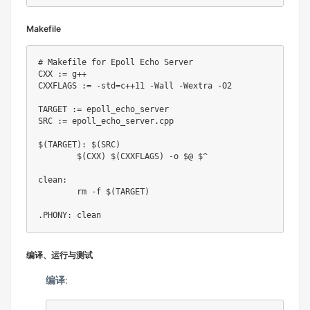
Makefile
# Makefile for Epoll Echo Server

CXX := g++

CXXFLAGS := -std=c++11 -Wall -Wextra -O2

TARGET := epoll_echo_server

SRC := epoll_echo_server.cpp

$(TARGET): $(SRC)

	$(CXX) $(CXXFLAGS) -o $@ $^

clean:

	rm -f $(TARGET)

编译、运行与测试
编译
: