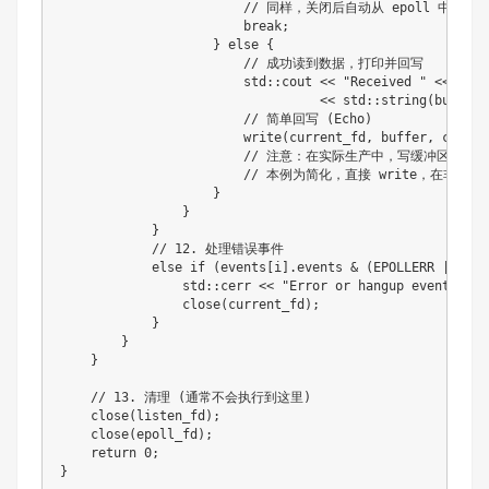
// 同样，关闭后自动从 epoll 中移除
break
;
}
else
{
// 成功读到数据，打印并回写
                        std
::
cout 
<<
"Received "
<<
 coun
<<
 std
::
string
(
buffer
,
// 简单回写 (Echo)
write
(
current_fd
,
 buffer
,
 count
)
// 注意：在实际生产中，写缓冲区可能满，
// 本例为简化，直接 write，在非
}
}
}
// 12. 处理错误事件
else
if
(
events
[
i
]
.
events 
&
(
EPOLLERR 
|
 EPOL
                std
::
cerr 
<<
"Error or hangup event on f
close
(
current_fd
)
;
}
}
}
// 13. 清理 (通常不会执行到这里)
close
(
listen_fd
)
;
close
(
epoll_fd
)
;
return
0
;
}