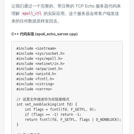
让我们通过一个完整的、带注释的 TCP Echo 服务器代码来
理解
的实际应用。这个服务器会将客户端发送
epoll_ctl
来的任何数据原样发回去。
C++ 代码实现 (epoll_echo_server.cpp)
#
include
<iostream>
#
include
<sys/socket.h>
#
include
<sys/epoll.h>
#
include
<netinet/in.h>
#
include
<arpa/inet.h>
#
include
<unistd.h>
#
include
<fcntl.h>
#
include
<cstring>
#
include
<cerrno>
// 设置文件描述符为非阻塞模式
int
set_nonblocking
(
int
 fd
)
{
int
 flags 
=
fcntl
(
fd
,
 F_GETFL
,
0
)
;
if
(
flags 
==
-
1
)
return
-
1
;
return
fcntl
(
fd
,
 F_SETFL
,
 flags 
|
 O_NONBLOCK
)
;
}