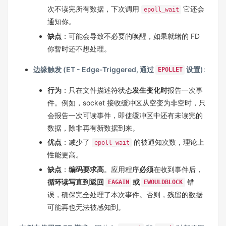
次不读完所有数据，下次调用
它还会
epoll_wait
通知你。
缺点
：可能会导致不必要的唤醒，如果就绪的 FD
你暂时还不想处理。
边缘触发 (ET - Edge-Triggered, 通过
设置)
:
EPOLLET
行为
：只在文件描述符状态
发生变化时
报告一次事
件。例如，socket 接收缓冲区从空变为非空时，只
会报告一次可读事件，即使缓冲区中还有未读完的
数据，除非再有新数据到来。
优点
：减少了
的被通知次数，理论上
epoll_wait
性能更高。
缺点
：
编码要求高
。应用程序
必须
在收到事件后，
循环读写直到返回
或
错
EAGAIN
EWOULDBLOCK
误，确保完全处理了本次事件。否则，残留的数据
可能再也无法被感知到。