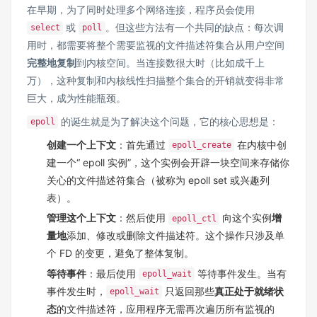
在早期，为了同时处理多个网络连接，程序员会使用
或
。但这些方法有一个共同的缺点：每次调
select
poll
用时，都需要将整个需要监视的文件描述符集合从用户空间
完整地复制
到内核空间。当连接数很大时（比如成千上
万），这种复制和内核线性扫描整个集合的开销就变得非常
巨大，成为性能瓶颈。
的诞生就是为了解决这个问题，它的核心思想是：
epoll
创建一个上下文
：首先通过
在内核中创
epoll_create
建一个“ epoll 实例”，这个实例会开辟一块空间来存储你
关心的文件描述符集合（被称为 epoll set 或兴趣列
表）。
管理这个上下文
：然后使用
向这个实例
增
epoll_ctl
量地
添加、修改或删除文件描述符。这个操作只涉及单
个 FD 的变更，避免了整体复制。
等待事件
：最后使用
等待事件发生。当有
epoll_wait
事件发生时，
只返回那些
真正处于就绪状
epoll_wait
态
的文件描述符，应用程序无需再次遍历所有监视的