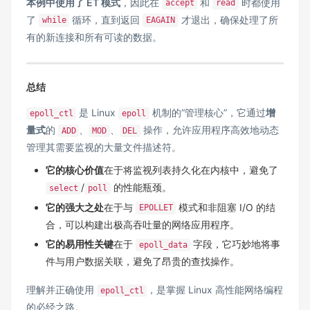
本例中使用了 ET 模式
，因此在
和
时都使用
accept
read
了
循环，直到返回
才退出，确保处理了所
while
EAGAIN
有的新连接和所有可读的数据。
总结
是 Linux
机制的“管理核心”，它通过
增
epoll_ctl
epoll
量式
的
、
、
操作，允许应用程序高效地动态
ADD
MOD
DEL
管理其需要监视的大量文件描述符。
它的核心价值
在于将监视列表持久化在内核中，避免了
/
的性能瓶颈。
select
poll
它的强大之处
在于与
模式和非阻塞 I/O 的结
EPOLLET
合，可以构建出极高吞吐量的网络应用程序。
它的易用性关键
在于
字段，它巧妙地将事
epoll_data
件与用户数据关联，避免了昂贵的查找操作。
理解并正确使用
，是掌握 Linux 高性能网络编程
epoll_ctl
的必经之路。