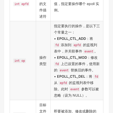
的文
值，指定要操作哪个 epoll 实
int epfd
件描
例。
述符
指定要执行的操作，是以下三
个常量之一：
•
EPOLL_CTL_ADD
：将
添加到
的监视列
fd
epfd
表中，并关联事件
。
event
操作
•
EPOLL_CTL_MOD
：修改
int op
类型
上已设置的事件，使用新
fd
的
替换旧的事件。
event
•
EPOLL_CTL_DEL
：将
fd
从
的监视列表中移
epfd
除。此时
参数可以被
event
忽略（设为 NULL）。
目标
文件
即要被添加、修改或删除的