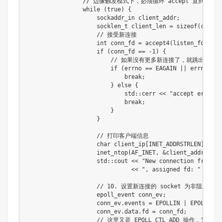
// 边缘触发模式下，必须循环 accept 直到没有新连
while
(
true
)
{
                    sockaddr_in client_addr
;
                    socklen_t client_len 
=
sizeof
(
client
// 接受新连接
int
 conn_fd 
=
accept4
(
listen_fd
,
(
so
if
(
conn_fd 
==
-
1
)
{
// 如果没有更多新连接了，就跳出循环
if
(
errno 
==
 EAGAIN 
||
 errno 
==
 
break
;
}
else
{
                            std
::
cerr 
<<
"accept error: 
break
;
}
}
// 打印客户端信息
char
 client_ip
[
INET_ADDRSTRLEN
]
;
inet_ntop
(
AF_INET
,
&
client_addr
.
sin_
                    std
::
cout 
<<
"New connection from "
<<
", assigned fd: "
<<
 co
// 10. 设置新连接的 socket 为非阻塞，
                    epoll_event conn_ev
;
                    conn_ev
.
events 
=
 EPOLLIN 
|
 EPOLLET
;
                    conn_ev
.
data
.
fd 
=
 conn_fd
;
// 这里又是 EPOLL_CTL_ADD 操作，为新