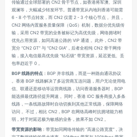
传输通过全球部署的 CN2 骨干节点，如香港将军澳、深圳
观澜等，大幅减少转发环节。普通带宽从内地到香港可能需
6 - 8 个节点转发，而 CN2 仅需 2 - 3 个核心节点 。并且，
CN2 网络内置服务质量保障（QoS）机制，数据分优先级传
输，采用 CN2 带宽的业务被标记为高优先级，网络拥堵时
优先占用资源，如同高速公路的 VIP 通道 。此外，CN2 带
宽分 “CN2 GT” 与 “CN2 GIA”，后者全程纯 CN2 骨干网传
输，接入电信最高优先级 “钻石级” 带宽资源，延迟更低、丢
包率趋近于 0 。
BGP
线路的特点
：BGP 并非线路，而是一种路由通讯协议
。香港 BGP 线路解决了多运营商互连问题，用户无论使用电
信、联通还是移动等运营商线路，访问香港服务器时，BGP
能选择最优路径提升网速 。同时，香港 IDC 服务商接入多条
线路，一条线路故障时自动切换到其他正常线路，保障网络
访问 。不过，相比 CN2，BGP 在网络高峰时抗拥堵能力稍
弱，对于对延迟极为敏感的业务，效果不如 CN2 。
带宽资源的影响
：带宽如同网络传输的 “高速公路宽度”，决
定了数据传输的最大速率。10Mbps 带宽与 100Mbps 带宽