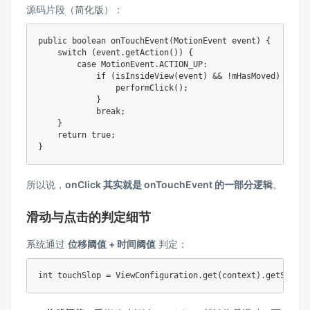
源码片段（简化版）：
public
boolean
onTouchEvent
(
MotionEvent
 event
)
{
switch
(
event
.
getAction
(
)
)
{
case
MotionEvent
.
ACTION_UP
:
if
(
isInsideView
(
event
)
&&
!
mHasMoved
)
{
performClick
(
)
;
}
break
;
}
return
true
;
}
所以说，
onClick 其实就是 onTouchEvent 的一部分逻辑
。
滑动与点击的判定细节
系统通过
位移阈值 + 时间阈值
判定：
int
 touchSlop 
=
ViewConfiguration
.
get
(
context
)
.
getScaled