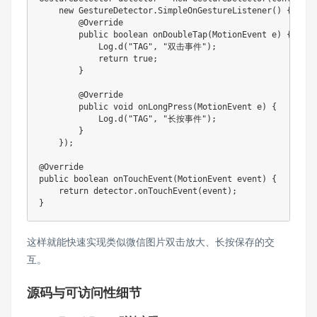
new
GestureDetector
.
SimpleOnGestureListener
(
)
{
@Override
public
boolean
onDoubleTap
(
MotionEvent
 e
)
{
Log
.
d
(
"TAG"
,
"双击事件"
)
;
return
true
;
}
@Override
public
void
onLongPress
(
MotionEvent
 e
)
{
Log
.
d
(
"TAG"
,
"长按事件"
)
;
}
}
)
;
@Override
public
boolean
onTouchEvent
(
MotionEvent
 event
)
{
return
 detector
.
onTouchEvent
(
event
)
;
}
这样就能快速实现类似微信图片双击放大、长按保存的交
互。
源码与可访问性细节