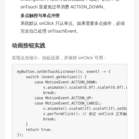
onTouch 里避免过早消费 ACTION_DOWN。
多点触控与单点冲突
系统默认 onClick 只认单点。如果需要多点操作，必须
完全自己处理 onTouchEvent。
动画按钮实践
实现点击缩小、抬起还原，并保持 onClick 可用：
myButton
.
setOnTouchListener
(
(
v
,
 event
)
->
{
switch
(
event
.
getAction
(
)
)
{
case
MotionEvent
.
ACTION_DOWN
:
            v
.
animate
(
)
.
scaleX
(
0.9f
)
.
scaleY
(
0.9f
)
.
setDur
break
;
case
MotionEvent
.
ACTION_UP
:
case
MotionEvent
.
ACTION_CANCEL
:
            v
.
animate
(
)
.
scaleX
(
1f
)
.
scaleY
(
1f
)
.
setDuratio
            v
.
performClick
(
)
;
// 保证 onClick 正常触发
break
;
}
return
true
;
}
)
;