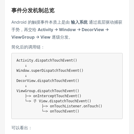
事件分发机制总览
Android 的触摸事件本质上是由
输入系统
通过底层驱动捕获
手势，再交给
Activity → Window → DecorView →
ViewGroup → View
逐级分发。
简化后的调用链：
Activity.dispatchTouchEvent()

    ↓

Window.superDispatchTouchEvent()

    ↓

DecorView.dispatchTouchEvent()

    ↓

ViewGroup.dispatchTouchEvent()

    ├─> onInterceptTouchEvent()

    └─> 子 View.dispatchTouchEvent()

            ├─> onTouchListener.onTouch()

可以看出：