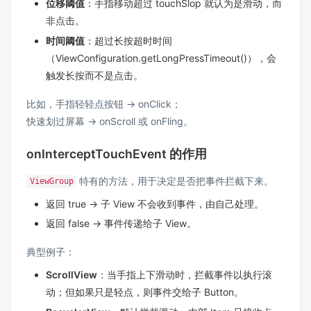
位移阈值
：手指移动超过 touchSlop 就认为是滑动，而
非点击。
时间阈值
：超过长按超时时间
（ViewConfiguration.getLongPressTimeout()），会
触发长按而不是点击。
比如，手指轻轻点按钮 → onClick；
快速划过屏幕 → onScroll 或 onFling。
onInterceptTouchEvent 的作用
特有的方法，用于决定是否把事件拦截下来。
ViewGroup
返回 true → 子 View 不会收到事件，由自己处理。
返回 false → 事件传递给子 View。
典型例子：
ScrollView
：当手指上下滑动时，拦截事件以执行滚
动；但如果只是轻点，则事件交给子 Button。