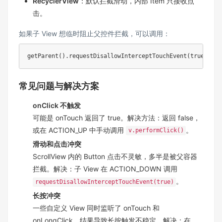
RecyclerView
：默认拦截滑动，内部 Item 只接收点
击。
如果子 View 想临时阻止父控件拦截，可以调用：
getParent
(
)
.
requestDisallowInterceptTouchEvent
(
true
)
;
常见问题与解决方案
onClick 不触发
可能是 onTouch 返回了 true。解决方法：返回 false，
或在 ACTION_UP 中手动调用
。
v.performClick()
滑动和点击冲突
ScrollView 内的 Button 点击不灵敏，多半是被父容器
拦截。解决：子 View 在 ACTION_DOWN 调用
。
requestDisallowInterceptTouchEvent(true)
长按冲突
一些自定义 View 同时监听了 onTouch 和
onLongClick，结果导致长按触发不稳定。解决：在