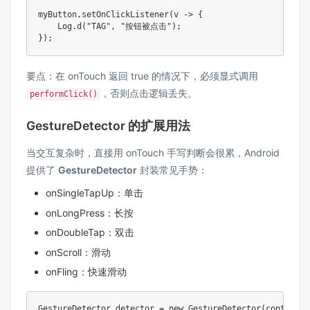
myButton
.
setOnClickListener
(
v 
->
{
Log
.
d
(
"TAG"
,
"按钮被点击"
)
;
}
)
;
要点：在 onTouch 返回 true 的情况下，必须显式调用
，否则点击逻辑丢失。
performClick()
GestureDetector 的扩展用法
当交互复杂时，直接用 onTouch 手写判断会很累，Android
提供了
GestureDetector
封装常见手势：
onSingleTapUp：单击
onLongPress：长按
onDoubleTap：双击
onScroll：滑动
onFling：快速滑动
GestureDetector
 detector 
=
new
GestureDetector
(
context
,