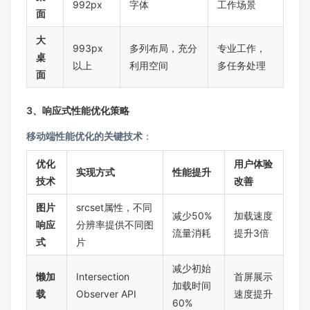
992px
字体
工作场景
面
大
993px
多列布局，充分
专业工作，
桌
以上
利用空间
多任务处理
面
3、响应式性能优化策略
移动端性能优化的关键技术
：
优化
用户体验
实现方式
性能提升
技术
改善
图片
srcset属性，不同
减少50%
加载速度
响应
分辨率提供不同图
流量消耗
提升3倍
式
片
减少初始
懒加
Intersection
首屏展示
加载时间
载
Observer API
速度提升
60%