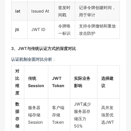
签发时
记录令牌创建时间，
iat
Issued At
间戳
用于审计
令牌唯
支持令牌撤销和重放
jti
JWT ID
一标识
攻击防护
3、JWT与传统认证方式的深度对比
认证机制全面对比分析
：
对
比
传统
JWT
实际业务
选择建
维
Session
Token
影响
议
度
数
JWT减少
服务器
客户端
高并发
据
服务器存
端存储
存储
场景优
存
储压力
Session
Token
选JWT
储
50%