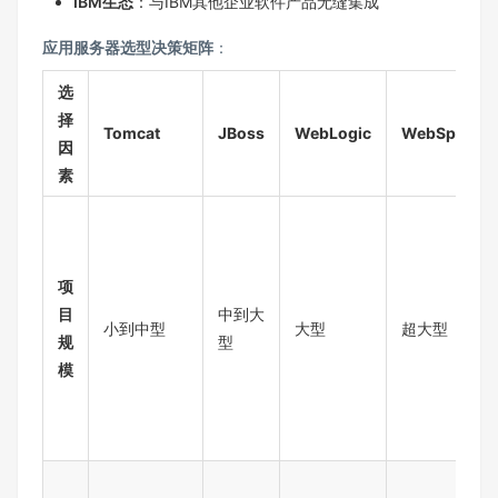
IBM生态
：与IBM其他企业软件产品无缝集成
应用服务器选型决策矩阵
：
选
择
Tomcat
JBoss
WebLogic
WebSphere
因
素
项
目
中到大
小到中型
大型
超大型
规
型
模