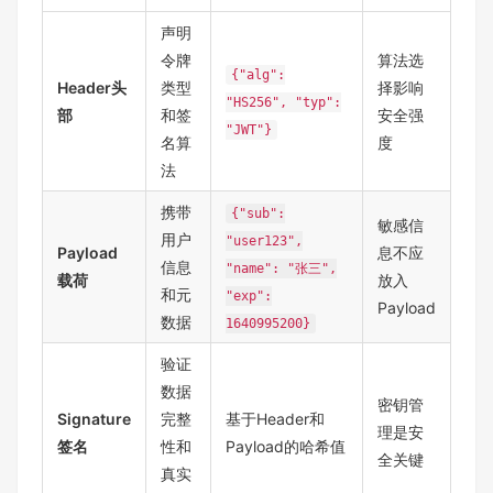
声明
令牌
算法选
{"alg":
Header头
类型
择影响
"HS256", "typ":
部
和签
安全强
"JWT"}
名算
度
法
携带
{"sub":
敏感信
用户
"user123",
Payload
息不应
信息
"name": "张三",
载荷
放入
和元
"exp":
Payload
数据
1640995200}
验证
数据
密钥管
Signature
完整
基于Header和
理是安
签名
性和
Payload的哈希值
全关键
真实