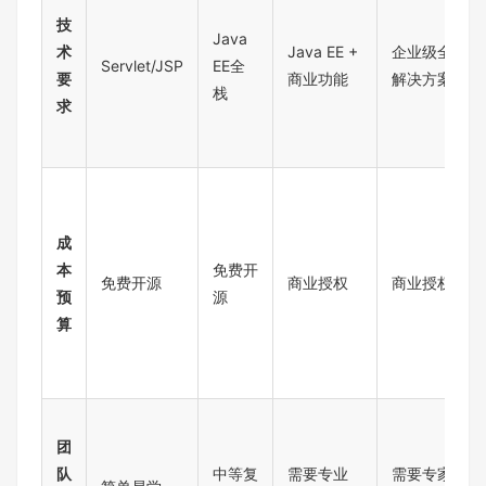
技
Java
术
Java EE +
企业级全套
Servlet/JSP
EE全
要
商业功能
解决方案
栈
求
成
本
免费开
免费开源
商业授权
商业授权
预
源
算
团
队
中等复
需要专业
需要专家级