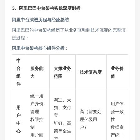
3、阿里巴巴中台架构实践深度剖析
阿里中台演进历程与经验总结
阿里巴巴的中台架构经历了从业务驱动到技术沉淀的完整演
进过程：
阿里中台架构核心组件分析
：
中
台
服务能
支撑业务
业务价
技术复杂度
组
力
范围
值
件
统一用
淘宝、天
户身份
用户体
用
猫、支付
管理
高（需要处
验一致
户
宝
权限控
理亿级用
性
中
钉钉、高
制
户）
数据资
心
德等全生
用户画
产统一
态