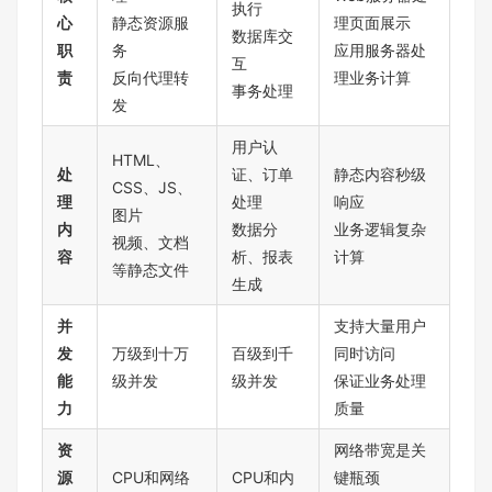
执行
心
静态资源服
理页面展示
数据库交
职
务
应用服务器处
互
责
反向代理转
理业务计算
事务处理
发
用户认
HTML、
处
证、订单
静态内容秒级
CSS、JS、
理
处理
响应
图片
内
数据分
业务逻辑复杂
视频、文档
容
析、报表
计算
等静态文件
生成
并
支持大量用户
发
万级到十万
百级到千
同时访问
能
级并发
级并发
保证业务处理
力
质量
资
网络带宽是关
源
CPU和网络
CPU和内
键瓶颈