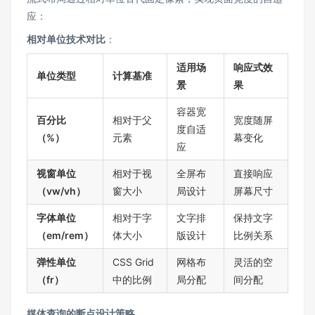
应：
相对单位技术对比
：
适用场
响应式效
单位类型
计算基准
景
果
容器宽
百分比
相对于父
宽度随屏
度自适
（%）
元素
幕变化
应
视窗单位
相对于视
全屏布
直接响应
（vw/vh）
窗大小
局设计
屏幕尺寸
字体单位
相对于字
文字排
保持文字
（em/rem）
体大小
版设计
比例关系
弹性单位
CSS Grid
网格布
灵活的空
（fr）
中的比例
局分配
间分配
媒体查询的断点设计策略