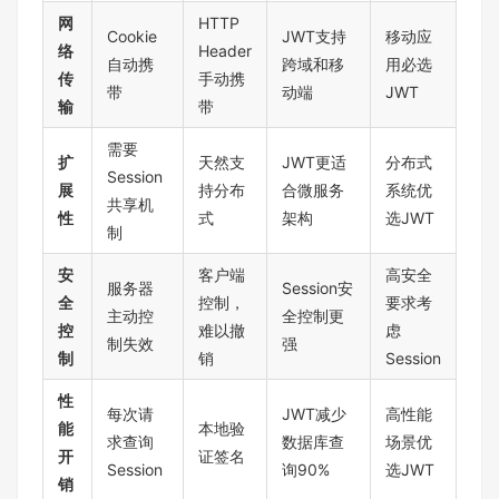
网
HTTP
Cookie
JWT支持
移动应
络
Header
自动携
跨域和移
用必选
传
手动携
带
动端
JWT
输
带
需要
扩
天然支
JWT更适
分布式
Session
展
持分布
合微服务
系统优
共享机
性
式
架构
选JWT
制
安
客户端
高安全
服务器
Session安
全
控制，
要求考
主动控
全控制更
控
难以撤
虑
制失效
强
制
销
Session
性
每次请
JWT减少
高性能
能
本地验
求查询
数据库查
场景优
开
证签名
Session
询90%
选JWT
销