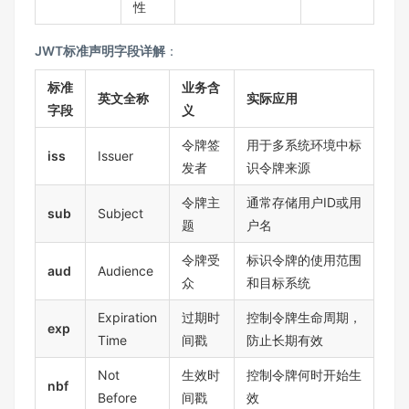
性
JWT标准声明字段详解
：
标准
业务含
英文全称
实际应用
字段
义
令牌签
用于多系统环境中标
iss
Issuer
发者
识令牌来源
令牌主
通常存储用户ID或用
sub
Subject
题
户名
令牌受
标识令牌的使用范围
aud
Audience
众
和目标系统
Expiration
过期时
控制令牌生命周期，
exp
Time
间戳
防止长期有效
Not
生效时
控制令牌何时开始生
nbf
Before
间戳
效