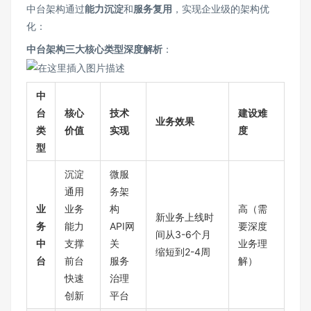
中台架构通过
能力沉淀
和
服务复用
，实现企业级的架构优
化：
中台架构三大核心类型深度解析
：
中
台
核心
技术
建设难
业务效果
类
价值
实现
度
型
沉淀
微服
通用
务架
业
业务
构
高（需
新业务上线时
务
能力
API网
要深度
间从3-6个月
中
支撑
关
业务理
缩短到2-4周
台
前台
服务
解）
快速
治理
创新
平台