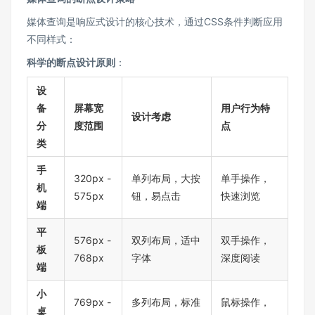
媒体查询是响应式设计的核心技术，通过CSS条件判断应用
不同样式：
科学的断点设计原则
：
设
备
屏幕宽
用户行为特
设计考虑
分
度范围
点
类
手
320px -
单列布局，大按
单手操作，
机
575px
钮，易点击
快速浏览
端
平
576px -
双列布局，适中
双手操作，
板
768px
字体
深度阅读
端
小
769px -
多列布局，标准
鼠标操作，
桌