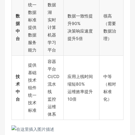
统一
数据
数据
湖
数
数据一致性提
很高
标准
实时
据
升90%
（需要
提供
计算
中
决策响应速度
数据治
数据
机器
台
提升5倍
理）
服务
学习
能力
平台
容器
提供
平台
基础
技
CI/CD
应用上线时间
中等
技术
术
流水
缩短80%
（相对
组件
中
线
运维效率提升
标准
统一
台
监控
10倍
化）
技术
运维
标准
体系