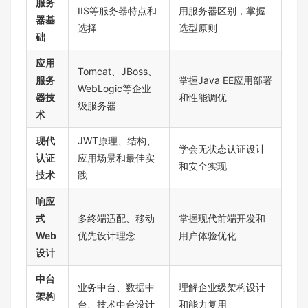
服务
IIS等服务器特点和
用服务器区别，掌握
器基
选择
选型原则
础
应用
Tomcat、JBoss、
服务
掌握Java EE应用部署
WebLogic等企业
器技
和性能调优
级服务器
术
现代
JWT原理、结构、
学会无状态认证设计
认证
应用场景和最佳实
和安全实现
技术
践
响应
式
多终端适配、移动
掌握现代前端开发和
Web
优先设计理念
用户体验优化
设计
中台
业务中台、数据中
理解企业级架构设计
架构
台、技术中台设计
和能力复用