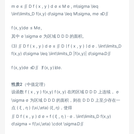
m σ ≤ ∬ D f ( x , y ) d σ ≤ M σ , m\sigma \leq
\iint\limits_D f(x,y) d\sigma \leq M\sigma,
mσ
≤
D
∬
f
(
x
,
y
)
d
σ
≤
M
σ
,
其中
σ \sigma
σ
为区域
D D
D
的面积。
(3)
∬ D f ( x , y ) d σ ≤ ∬ D ∣ f ( x , y ) ∣ d σ . \iint\limits_D
f(x,y) d\sigma \leq \iint\limits_D |f(x,y)| d\sigma.
D
∬
f
(
x
,
y
)
d
σ
≤
D
∬
∣
f
(
x
,
y
)
∣
d
σ
.
性质2
（中值定理）
设函数
f ( x , y ) f(x,y)
f
(
x
,
y
)
在闭区域
D D
D
上连续，
σ
\sigma
σ
为区域
D D
D
的面积，则在
D D
D
上至少存在一
点
( ξ , η ) (\xi,\eta)
(
ξ
,
η
)
，使得
∬ D f ( x , y ) d σ = f ( ξ , η ) ⋅ σ . \iint\limits_D f(x,y)
d\sigma = f(\xi,\eta) \cdot \sigma.
D
∬