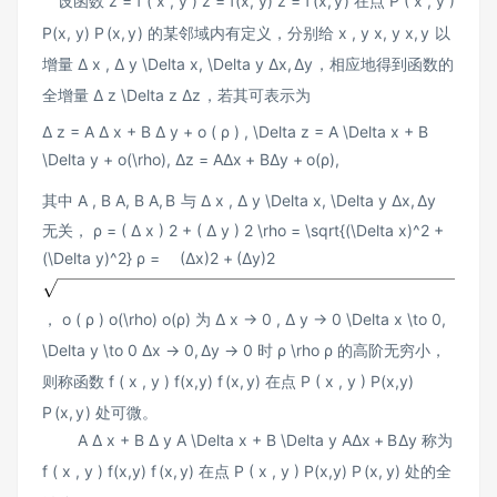
设函数
z = f ( x , y ) z = f(x, y)
z
=
f
(
x
,
y
)
在点
P ( x , y )
P(x, y)
P
(
x
,
y
)
的某邻域内有定义，分别给
x , y x, y
x
,
y
以
增量
Δ x , Δ y \Delta x, \Delta y
Δ
x
,
Δ
y
，相应地得到函数的
全增量
Δ z \Delta z
Δ
z
，若其可表示为
Δ z = A Δ x + B Δ y + o ( ρ ) , \Delta z = A \Delta x + B
\Delta y + o(\rho),
Δ
z
=
A
Δ
x
+
B
Δ
y
+
o
(
ρ
)
,
其中
A , B A, B
A
,
B
与
Δ x , Δ y \Delta x, \Delta y
Δ
x
,
Δ
y
无关，
ρ = ( Δ x ) 2 + ( Δ y ) 2 \rho = \sqrt{(\Delta x)^2 +
(\Delta y)^2}
ρ
=
(
Δ
x
)
2
+
(
Δ
y
)
2
，
o ( ρ ) o(\rho)
o
(
ρ
)
为
Δ x → 0 , Δ y → 0 \Delta x \to 0,
\Delta y \to 0
Δ
x
→
0
,
Δ
y
→
0
时
ρ \rho
ρ
的高阶无穷小，
则称函数
f ( x , y ) f(x,y)
f
(
x
,
y
)
在点
P ( x , y ) P(x,y)
P
(
x
,
y
)
处可微。
A Δ x + B Δ y A \Delta x + B \Delta y
A
Δ
x
+
B
Δ
y
称为
f ( x , y ) f(x,y)
f
(
x
,
y
)
在点
P ( x , y ) P(x,y)
P
(
x
,
y
)
处的全