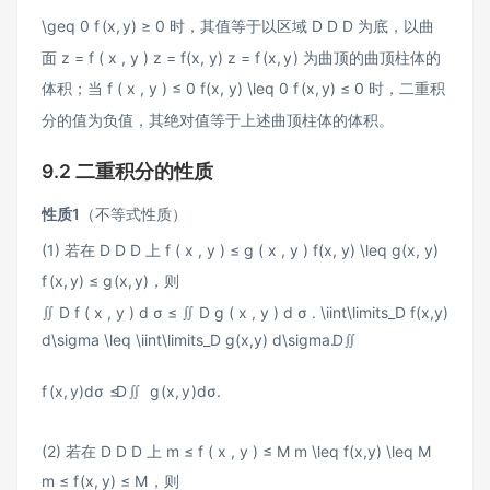
\geq 0
f
(
x
,
y
)
≥
0
时，其值等于以区域
D D
D
为底，以曲
面
z = f ( x , y ) z = f(x, y)
z
=
f
(
x
,
y
)
为曲顶的曲顶柱体的
体积；当
f ( x , y ) ≤ 0 f(x, y) \leq 0
f
(
x
,
y
)
≤
0
时，二重积
分的值为负值，其绝对值等于上述曲顶柱体的体积。
9.2 二重积分的性质
性质1
（不等式性质）
(1) 若在
D D
D
上
f ( x , y ) ≤ g ( x , y ) f(x, y) \leq g(x, y)
f
(
x
,
y
)
≤
g
(
x
,
y
)
，则
∬ D f ( x , y ) d σ ≤ ∬ D g ( x , y ) d σ . \iint\limits_D f(x,y)
d\sigma \leq \iint\limits_D g(x,y) d\sigma.
D
∬
f
(
x
,
y
)
d
σ
≤
D
∬
g
(
x
,
y
)
d
σ
.
(2) 若在
D D
D
上
m ≤ f ( x , y ) ≤ M m \leq f(x,y) \leq M
m
≤
f
(
x
,
y
)
≤
M
，则