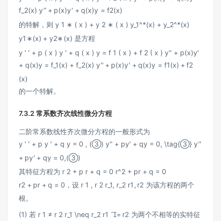
f_2(x)
y
′′
+
p
(
x
)
y
′
+
q
(
x
)
y
=
f
2
(
x
)
的特解，则
y 1 ∗ ( x ) + y 2 ∗ ( x ) y_1^*(x) + y_2^*(x)
y
1
∗
(
x
)
+
y
2
∗
(
x
)
是方程
y ′ ′ + p ( x ) y ′ + q ( x ) y = f 1 ( x ) + f 2 ( x ) y'' + p(x)y'
+ q(x)y = f_1(x) + f_2(x)
y
′′
+
p
(
x
)
y
′
+
q
(
x
)
y
=
f
1
(
x
)
+
f
2
(
x
)
的一个特解。
7.3.2 常系数齐次线性微分方程
二阶常系数线性齐次微分方程的一般形式为
y ′ ′ + p y ′ + q y = 0 , (③) y'' + py' + qy = 0, \tag{③}
y
′′
+
p
y
′
+
q
y
=
0
,
(
③
)
其特征方程为
r 2 + p r + q = 0 r^2 + pr + q = 0
r
2
+
p
r
+
q
=
0
，设
r 1 , r 2 r_1, r_2
r
1
,
r
2
为该方程的两个
根。
(1) 若
r 1 ≠ r 2 r_1 \neq r_2
r
1

=
r
2
为两个不相等的实特征