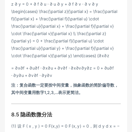
z ∂ y = 0 + ∂ f ∂ u ⋅ ∂ u ∂ y + ∂ f ∂ v ⋅ ∂ v ∂ y
\begin{cases} \frac{\partial z}{\partial x} = \frac{\partial
f}{\partial x} + \frac{\partial f}{\partial u} \cdot
\frac{\partial u}{\partial x} + \frac{\partial f}{\partial v}
\cdot \frac{\partial v}{\partial x} \\ \frac{\partial z}
{\partial y} = 0 + \frac{\partial f}{\partial u} \cdot
\frac{\partial u}{\partial y} + \frac{\partial f}{\partial v}
\cdot \frac{\partial v}{\partial y} \end{cases}
{
∂
x
∂
z
=
∂
x
∂
f
+
∂
u
∂
f
⋅
∂
x
∂
u
+
∂
v
∂
f
⋅
∂
x
∂
v
∂
y
∂
z
=
0
+
∂
u
∂
f
⋅
∂
y
∂
u
+
∂
v
∂
f
⋅
∂
y
∂
v
注：复合函数一定要按中间变量，抽象函数的简阶偏导数，
其中间变量用数字1,2,3,…表示更简洁。
8.5 隐函数微分法
(1) 设
F ( x , y ) = 0 F(x,y) = 0
F
(
x
,
y
)
=
0
，则
d y d x = −