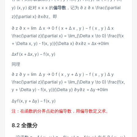
y)
(
x
,
y
)
处对
x x
x
的
偏导数
，记为
∂ z ∂ x \frac{\partial
z}{\partial x}
∂
x
∂
z
。即
∂ z ∂ x = lim ⁡ Δ x → 0 f ( x + Δ x , y ) − f ( x , y ) Δ x
\frac{\partial z}{\partial x} = \lim_{\Delta x \to 0} \frac{f(x
+ \Delta x, y) - f(x, y)}{\Delta x}
∂
x
∂
z
=
Δ
x
→
0
lim
Δ
x
f
(
x
+
Δ
x
,
y
)
−
f
(
x
,
y
)
同理
∂ z ∂ y = lim ⁡ Δ y → 0 f ( x , y + Δ y ) − f ( x , y ) Δ y
\frac{\partial z}{\partial y} = \lim_{\Delta y \to 0} \frac{f(x,
y + \Delta y) - f(x, y)}{\Delta y}
∂
y
∂
z
=
Δ
y
→
0
lim
Δ
y
f
(
x
,
y
+
Δ
y
)
−
f
(
x
,
y
)
注：在函数的分界点处的偏导数，用偏导数定义求。
8.2 全微分