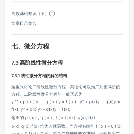
高数基础知识（下）①
文章目录集合
七、微分方程
7.3 高阶线性微分方程
7.3.1 线性微分方程的解的结构
这里只讨论二阶线性微分方程，其结论可以推广到更高阶的
方程。二阶线性微分方程的一般形式为
y ′ ′ + p ( x ) y ′ + q ( x ) y = f ( x ) , y'' + p(x)y' + q(x)y =
f(x),
y
′′
+
p
(
x
)
y
′
+
q
(
x
)
y
=
f
(
x
)
,
这里的
p ( x ) , q ( x ) , f ( x ) p(x), q(x), f(x)
p
(
x
)
,
q
(
x
)
,
f
(
x
)
均为连续函数。当方程右端的
f ( x ) ≡ 0 f(x)
\equiv 0
f
(
x
)
≡
0
时，称为
二阶线性齐次方程
，否则称为
二