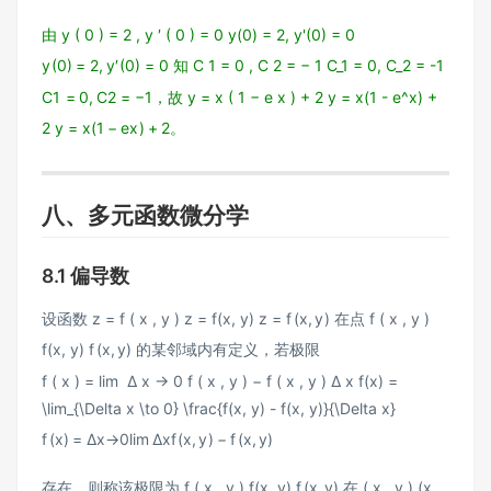
由
y ( 0 ) = 2 , y ′ ( 0 ) = 0 y(0) = 2, y'(0) = 0
y
(
0
)
=
2
,
y
′
(
0
)
=
0
知
C 1 = 0 , C 2 = − 1 C_1 = 0, C_2 = -1
C
1
=
0
,
C
2
=
−
1
，故
y = x ( 1 − e x ) + 2 y = x(1 - e^x) +
2
y
=
x
(
1
−
e
x
)
+
2
。
八、多元函数微分学
8.1 偏导数
设函数
z = f ( x , y ) z = f(x, y)
z
=
f
(
x
,
y
)
在点
f ( x , y )
f(x, y)
f
(
x
,
y
)
的某邻域内有定义，若极限
f ( x ) = lim ⁡ Δ x → 0 f ( x , y ) − f ( x , y ) Δ x f(x) =
\lim_{\Delta x \to 0} \frac{f(x, y) - f(x, y)}{\Delta x}
f
(
x
)
=
Δ
x
→
0
lim
Δ
x
f
(
x
,
y
)
−
f
(
x
,
y
)
存在，则称该极限为
f ( x , y ) f(x, y)
f
(
x
,
y
)
在
( x , y ) (x,