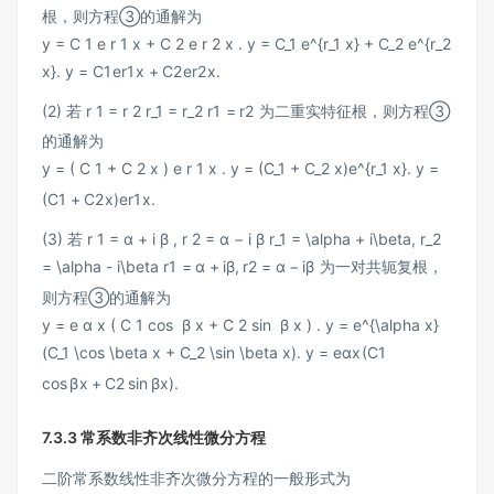
根，则方程③的通解为
y = C 1 e r 1 x + C 2 e r 2 x . y = C_1 e^{r_1 x} + C_2 e^{r_2
x}.
y
=
C
1
e
r
1
x
+
C
2
e
r
2
x
.
(2) 若
r 1 = r 2 r_1 = r_2
r
1
=
r
2
为二重实特征根，则方程③
的通解为
y = ( C 1 + C 2 x ) e r 1 x . y = (C_1 + C_2 x)e^{r_1 x}.
y
=
(
C
1
+
C
2
x
)
e
r
1
x
.
(3) 若
r 1 = α + i β , r 2 = α − i β r_1 = \alpha + i\beta, r_2
= \alpha - i\beta
r
1
=
α
+
i
β
,
r
2
=
α
−
i
β
为一对共轭复根，
则方程③的通解为
y = e α x ( C 1 cos ⁡ β x + C 2 sin ⁡ β x ) . y = e^{\alpha x}
(C_1 \cos \beta x + C_2 \sin \beta x).
y
=
e
αx
(
C
1
cos
β
x
+
C
2
sin
β
x
)
.
7.3.3 常系数非齐次线性微分方程
二阶常系数线性非齐次微分方程的一般形式为