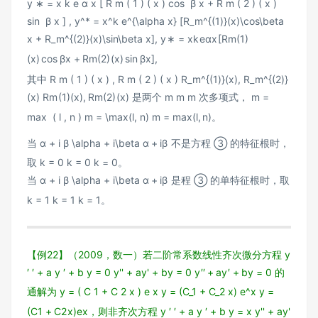
y ∗ = x k e α x [ R m ( 1 ) ( x ) cos ⁡ β x + R m ( 2 ) ( x )
sin ⁡ β x ] , y^* = x^k e^{\alpha x} [R_m^{(1)}(x)\cos\beta
x + R_m^{(2)}(x)\sin\beta x],
y
∗
=
x
k
e
αx
[
R
m
(
1
)
(
x
)
cos
β
x
+
R
m
(
2
)
(
x
)
sin
β
x
]
,
其中
R m ( 1 ) ( x ) , R m ( 2 ) ( x ) R_m^{(1)}(x), R_m^{(2)}
(x)
R
m
(
1
)
(
x
)
,
R
m
(
2
)
(
x
)
是两个
m m
m
次多项式，
m =
max ⁡ ( l , n ) m = \max(l, n)
m
=
max
(
l
,
n
)
。
当
α + i β \alpha + i\beta
α
+
i
β
不是方程 ③ 的特征根时，
取
k = 0 k = 0
k
=
0
。
当
α + i β \alpha + i\beta
α
+
i
β
是程 ③ 的单特征根时，取
k = 1 k = 1
k
=
1
。
【例22】（2009，数一）若二阶常系数线性齐次微分方程
y
′ ′ + a y ′ + b y = 0 y'' + ay' + by = 0
y
′′
+
a
y
′
+
b
y
=
0
的
通解为
y = ( C 1 + C 2 x ) e x y = (C_1 + C_2 x) e^x
y
=
(
C
1
+
C
2
x
)
e
x
，则非齐次方程
y ′ ′ + a y ′ + b y = x y'' + ay'