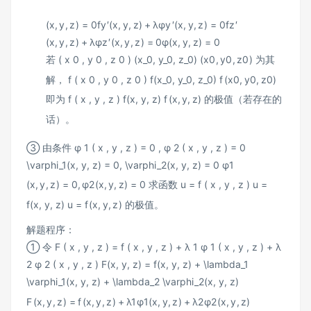
(
x
,
y
,
z
)
=
0
f
y
′
(
x
,
y
,
z
)
+
λ
φ
y
′
(
x
,
y
,
z
)
=
0
f
z
′
(
x
,
y
,
z
)
+
λ
φ
z
′
(
x
,
y
,
z
)
=
0
φ
(
x
,
y
,
z
)
=
0
若
( x 0 , y 0 , z 0 ) (x_0, y_0, z_0)
(
x
0
,
y
0
,
z
0
)
为其
解，
f ( x 0 , y 0 , z 0 ) f(x_0, y_0, z_0)
f
(
x
0
,
y
0
,
z
0
)
即为
f ( x , y , z ) f(x, y, z)
f
(
x
,
y
,
z
)
的极值（若存在的
话）。
③ 由条件
φ 1 ( x , y , z ) = 0 , φ 2 ( x , y , z ) = 0
\varphi_1(x, y, z) = 0, \varphi_2(x, y, z) = 0
φ
1
(
x
,
y
,
z
)
=
0
,
φ
2
(
x
,
y
,
z
)
=
0
求函数
u = f ( x , y , z ) u =
f(x, y, z)
u
=
f
(
x
,
y
,
z
)
的极值。
解题程序：
① 令
F ( x , y , z ) = f ( x , y , z ) + λ 1 φ 1 ( x , y , z ) + λ
2 φ 2 ( x , y , z ) F(x, y, z) = f(x, y, z) + \lambda_1
\varphi_1(x, y, z) + \lambda_2 \varphi_2(x, y, z)
F
(
x
,
y
,
z
)
=
f
(
x
,
y
,
z
)
+
λ
1
φ
1
(
x
,
y
,
z
)
+
λ
2
φ
2
(
x
,
y
,
z
)