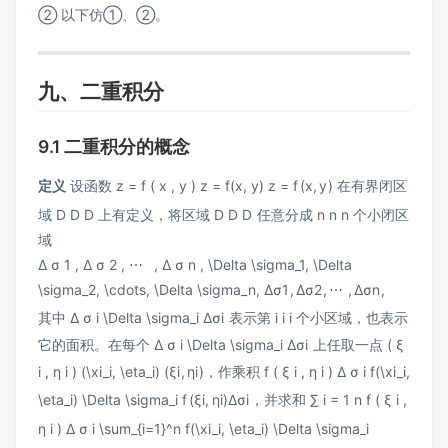
② 以下仿①、②。
九、二重积分
9.1 二重积分的概念
定义
设函数
z = f ( x , y ) z = f(x, y)
z
=
f
(
x
,
y
)
在有界闭区
域
D D
D
上有定义，将区域
D D
D
任意分成
n n
n
个小闭区
域
Δ σ 1 , Δ σ 2 , ⋯ , Δ σ n , \Delta \sigma_1, \Delta
\sigma_2, \cdots, \Delta \sigma_n,
Δ
σ
1
,
Δ
σ
2
,
⋯
,
Δ
σ
n
,
其中
Δ σ i \Delta \sigma_i
Δ
σ
i
表示第
i i
i
个小区域，也表示
它的面积。在每个
Δ σ i \Delta \sigma_i
Δ
σ
i
上任取一点
( ξ
i , η i ) (\xi_i, \eta_i)
(
ξ
i
,
η
i
)
，作乘积
f ( ξ i , η i ) Δ σ i f(\xi_i,
\eta_i) \Delta \sigma_i
f
(
ξ
i
,
η
i
)
Δ
σ
i
，并求和
∑ i = 1 n f ( ξ i ,
η i ) Δ σ i \sum_{i=1}^n f(\xi_i, \eta_i) \Delta \sigma_i