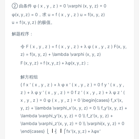
② 由条件
φ ( x , y , z ) = 0 \varphi (x, y, z) = 0
φ
(
x
,
y
,
z
)
=
0
，求
u = f ( x , y , z ) u = f(x, y, z)
u
=
f
(
x
,
y
,
z
)
的极值。
解题程序：
令
F ( x , y , z ) = f ( x , y , z ) + λ φ ( x , y , z ) F(x, y,
z) = f(x, y, z) + \lambda \varphi (x, y, z)
F
(
x
,
y
,
z
)
=
f
(
x
,
y
,
z
)
+
λ
φ
(
x
,
y
,
z
)
；
解方程组
{ f x ′ ( x , y , z ) + λ φ x ′ ( x , y , z ) = 0 f y ′ ( x , y ,
z ) + λ φ y ′ ( x , y , z ) = 0 f z ′ ( x , y , z ) + λ φ z ′ (
x , y , z ) = 0 φ ( x , y , z ) = 0 \begin{cases} f_x'(x,
y, z) + \lambda \varphi_x'(x, y, z) = 0 \\ f_y'(x, y, z) +
\lambda \varphi_y'(x, y, z) = 0 \\ f_z'(x, y, z) +
\lambda \varphi_z'(x, y, z) = 0 \\ \varphi(x, y, z) = 0
\end{cases}
⎩
⎨
⎧
f
x
′
(
x
,
y
,
z
)
+
λ
φ
x
′