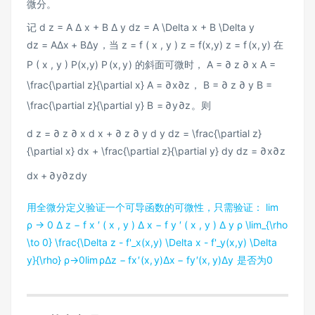
微分。
记
d z = A Δ x + B Δ y dz = A \Delta x + B \Delta y
d
z
=
A
Δ
x
+
B
Δ
y
，当
z = f ( x , y ) z = f(x,y)
z
=
f
(
x
,
y
)
在
P ( x , y ) P(x,y)
P
(
x
,
y
)
的斜面可微时，
A = ∂ z ∂ x A =
\frac{\partial z}{\partial x}
A
=
∂
x
∂
z
，
B = ∂ z ∂ y B =
\frac{\partial z}{\partial y}
B
=
∂
y
∂
z
。则
d z = ∂ z ∂ x d x + ∂ z ∂ y d y dz = \frac{\partial z}
{\partial x} dx + \frac{\partial z}{\partial y} dy
d
z
=
∂
x
∂
z
d
x
+
∂
y
∂
z
d
y
用全微分定义验证一个可导函数的可微性，只需验证：
lim ⁡
ρ → 0 Δ z − f x ′ ( x , y ) Δ x − f y ′ ( x , y ) Δ y ρ \lim_{\rho
\to 0} \frac{\Delta z - f'_x(x,y) \Delta x - f'_y(x,y) \Delta
y}{\rho}
ρ
→
0
lim
ρ
Δ
z
−
f
x
′
(
x
,
y
)
Δ
x
−
f
y
′
(
x
,
y
)
Δ
y
是否为0