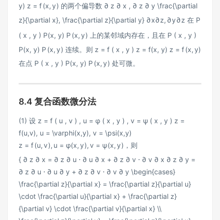
y)
z
=
f
(
x
,
y
)
的两个偏导数
∂ z ∂ x , ∂ z ∂ y \frac{\partial
z}{\partial x}, \frac{\partial z}{\partial y}
∂
x
∂
z
,
∂
y
∂
z
在
P
( x , y ) P(x, y)
P
(
x
,
y
)
上的某邻域内存在，且在
P ( x , y )
P(x, y)
P
(
x
,
y
)
连续。则
z = f ( x , y ) z = f(x, y)
z
=
f
(
x
,
y
)
在点
P ( x , y ) P(x, y)
P
(
x
,
y
)
处可微。
8.4 复合函数微分法
(1) 设
z = f ( u , v ) , u = φ ( x , y ) , v = ψ ( x , y ) z =
f(u,v), u = \varphi(x,y), v = \psi(x,y)
z
=
f
(
u
,
v
)
,
u
=
φ
(
x
,
y
)
,
v
=
ψ
(
x
,
y
)
，则
{ ∂ z ∂ x = ∂ z ∂ u ⋅ ∂ u ∂ x + ∂ z ∂ v ⋅ ∂ v ∂ x ∂ z ∂ y =
∂ z ∂ u ⋅ ∂ u ∂ y + ∂ z ∂ v ⋅ ∂ v ∂ y \begin{cases}
\frac{\partial z}{\partial x} = \frac{\partial z}{\partial u}
\cdot \frac{\partial u}{\partial x} + \frac{\partial z}
{\partial v} \cdot \frac{\partial v}{\partial x} \\