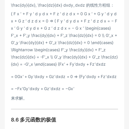
\frac{dy}{dx}, \frac{dz}{dx}
d
x
d
y
,
d
x
d
z
的线性方程组：
{ F x ′ + F y ′ d y d x + F z ′ d z d x = 0 G x ′ + G y ′ d y d
x + G z ′ d z d x = 0 ⇒ { F y ′ d y d x + F z ′ d z d x = − F
x ′ G y ′ d y d x + G z ′ d z d x = − G x ′ \begin{cases}
F'_x + F'_y \frac{dy}{dx} + F'_z \frac{dz}{dx} = 0 \\ G'_x +
G'_y \frac{dy}{dx} + G'_z \frac{dz}{dx} = 0 \end{cases}
\Rightarrow \begin{cases} F'_y \frac{dy}{dx} + F'_z
\frac{dz}{dx} = -F'_x \\ G'_y \frac{dy}{dx} + G'_z \frac{dz}
{dx} = -G'_x \end{cases}
{
F
x
′
+
F
y
′
d
x
d
y
+
F
z
′
d
x
d
z
=
0
G
x
′
+
G
y
′
d
x
d
y
+
G
z
′
d
x
d
z
=
0
⇒
{
F
y
′
d
x
d
y
+
F
z
′
d
x
d
z
=
−
F
x
′
G
y
′
d
x
d
y
+
G
z
′
d
x
d
z
=
−
G
x
′
来求解。
8.6 多元函数的极值