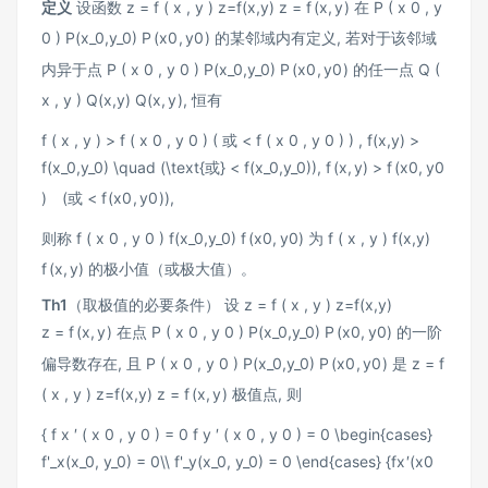
定义
设函数
z = f ( x , y ) z=f(x,y)
z
=
f
(
x
,
y
)
在
P ( x 0 , y
0 ) P(x_0,y_0)
P
(
x
0
,
y
0
)
的某邻域内有定义, 若对于该邻域
内异于点
P ( x 0 , y 0 ) P(x_0,y_0)
P
(
x
0
,
y
0
)
的任一点
Q (
x , y ) Q(x,y)
Q
(
x
,
y
)
, 恒有
f ( x , y ) > f ( x 0 , y 0 ) ( 或 < f ( x 0 , y 0 ) ) , f(x,y) >
f(x_0,y_0) \quad (\text{或} < f(x_0,y_0)),
f
(
x
,
y
)
>
f
(
x
0
,
y
0
)
(
或
<
f
(
x
0
,
y
0
))
,
则称
f ( x 0 , y 0 ) f(x_0,y_0)
f
(
x
0
,
y
0
)
为
f ( x , y ) f(x,y)
f
(
x
,
y
)
的极小值（或极大值）。
Th1
（取极值的必要条件） 设
z = f ( x , y ) z=f(x,y)
z
=
f
(
x
,
y
)
在点
P ( x 0 , y 0 ) P(x_0,y_0)
P
(
x
0
,
y
0
)
的一阶
偏导数存在, 且
P ( x 0 , y 0 ) P(x_0,y_0)
P
(
x
0
,
y
0
)
是
z = f
( x , y ) z=f(x,y)
z
=
f
(
x
,
y
)
极值点, 则
{ f x ′ ( x 0 , y 0 ) = 0 f y ′ ( x 0 , y 0 ) = 0 \begin{cases}
f'_x(x_0, y_0) = 0\\ f'_y(x_0, y_0) = 0 \end{cases}
{
f
x
′
(
x
0