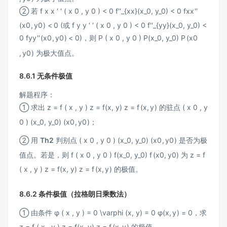
② 若
f x x ′ ′ ( x 0 , y 0 ) < 0 f''_{xx}(x_0, y_0) < 0
f
xx
′′
(
x
0
,
y
0
)
<
0
(或
f y y ′ ′ ( x 0 , y 0 ) < 0 f''_{yy}(x_0, y_0) <
0
f
yy
′′
(
x
0
,
y
0
)
<
0
)，则
P ( x 0 , y 0 ) P(x_0, y_0)
P
(
x
0
,
y
0
)
为极大值点。
8.6.1 无条件极值
解题程序：
① 求出
z = f ( x , y ) z = f(x, y)
z
=
f
(
x
,
y
)
的驻点
( x 0 , y
0 ) (x_0, y_0)
(
x
0
,
y
0
)
；
② 用
Th2
判别点
( x 0 , y 0 ) (x_0, y_0)
(
x
0
,
y
0
)
是否为极
值点。若是，则
f ( x 0 , y 0 ) f(x_0, y_0)
f
(
x
0
,
y
0
)
为
z = f
( x , y ) z = f(x, y)
z
=
f
(
x
,
y
)
的极值。
8.6.2 条件极值（拉格朗日乘数法）
① 由条件
φ ( x , y ) = 0 \varphi (x, y) = 0
φ
(
x
,
y
)
=
0
，求
z = f ( x , y ) z = f(x, y)
z
=
f
(
x
,
y
)
的极值。