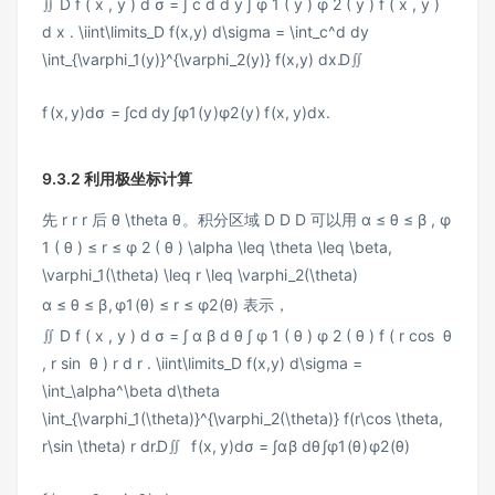
∬ D f ( x , y ) d σ = ∫ c d d y ∫ φ 1 ( y ) φ 2 ( y ) f ( x , y )
d x . \iint\limits_D f(x,y) d\sigma = \int_c^d dy
\int_{\varphi_1(y)}^{\varphi_2(y)} f(x,y) dx.
D
∬
f
(
x
,
y
)
d
σ
=
∫
c
d
d
y
∫
φ
1
(
y
)
φ
2
(
y
)
f
(
x
,
y
)
d
x
.
9.3.2 利用极坐标计算
先
r r
r
后
θ \theta
θ
。积分区域
D D
D
可以用
α ≤ θ ≤ β , φ
1 ( θ ) ≤ r ≤ φ 2 ( θ ) \alpha \leq \theta \leq \beta,
\varphi_1(\theta) \leq r \leq \varphi_2(\theta)
α
≤
θ
≤
β
,
φ
1
(
θ
)
≤
r
≤
φ
2
(
θ
)
表示，
∬ D f ( x , y ) d σ = ∫ α β d θ ∫ φ 1 ( θ ) φ 2 ( θ ) f ( r cos ⁡ θ
, r sin ⁡ θ ) r d r . \iint\limits_D f(x,y) d\sigma =
\int_\alpha^\beta d\theta
\int_{\varphi_1(\theta)}^{\varphi_2(\theta)} f(r\cos \theta,
r\sin \theta) r dr.
D
∬
f
(
x
,
y
)
d
σ
=
∫
α
β
d
θ
∫
φ
1
(
θ
)
φ
2
(
θ
)