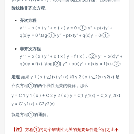
阶线性非齐次方程
。
齐次方程
y ′ ′ + p ( x ) y ′ + q ( x ) y = 0 (①) y'' + p(x)y' +
q(x)y = 0 \tag{①}
y
′′
+
p
(
x
)
y
′
+
q
(
x
)
y
=
0
(
①
)
非齐次方程
y ′ ′ + p ( x ) y ′ + q ( x ) y = f ( x ) . (②) y'' + p(x)y' +
q(x)y = f(x). \tag{②}
y
′′
+
p
(
x
)
y
′
+
q
(
x
)
y
=
f
(
x
)
.
(
②
)
定理
如果
y 1 ( x ) y_1(x)
y
1
(
x
)
和
y 2 ( x ) y_2(x)
y
2
(
x
)
是
齐次方程
①
的两个线性无关的特解，那么
y = C 1 y 1 ( x ) + C 2 y 2 ( x ) y = C_1 y_1(x) + C_2 y_2(x)
y
=
C
1
y
1
(
x
)
+
C
2
y
2
(
x
)
就是方程①的通解。
【注】
方程①的两个解线性无关的充要条件是它们之比不