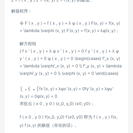
解题程序：
令
F ( x , y ) = f ( x , y ) + λ φ ( x , y ) F(x, y) = f(x, y)
+ \lambda \varphi (x, y)
F
(
x
,
y
)
=
f
(
x
,
y
)
+
λ
φ
(
x
,
y
)
；
解方程组
{ f x ′ ( x , y ) + λ φ x ′ ( x , y ) = 0 f y ′ ( x , y ) + λ φ
y ′ ( x , y ) = 0 φ ( x , y ) = 0 \begin{cases} f'_x (x, y)
+ \lambda \varphi'_x (x, y) = 0 \\ f'_y (x, y) + \lambda
\varphi'_y (x, y) = 0 \\ \varphi (x, y) = 0 \end{cases}
⎩
⎨
⎧
f
x
′
(
x
,
y
)
+
λ
φ
x
′
(
x
,
y
)
=
0
f
y
′
(
x
,
y
)
+
λ
φ
y
′
(
x
,
y
)
=
0
φ
(
x
,
y
)
=
0
求驻点
( x 0 , y 0 ) (x_0, y_0)
(
x
0
,
y
0
)
；
f ( x 0 , y 0 ) f(x_0, y_0)
f
(
x
0
,
y
0
)
即为
f ( x , y ) f(x,
y)
f
(
x
,
y
)
的极值（存在的话）。