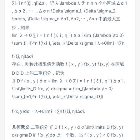
∑
i
=
1
n
f
(
ξ
i
,
η
i
)
Δ
σ
i
。记
λ \lambda
λ
为
n n
n
个小区域
Δ σ 1
, Δ σ 2 , ⋯ , Δ σ n \Delta \sigma_1, \Delta \sigma_2,
\cdots, \Delta \sigma_n
Δ
σ
1
,
Δ
σ
2
,
⋯
,
Δ
σ
n
中的最大直
径，如果
lim ⁡ λ → 0 ∑ i = 1 n f ( ξ i , η i ) Δ σ i \lim_{\lambda \to 0}
\sum_{i=1}^n f(\xi_i, \eta_i) \Delta \sigma_i
λ
→
0
lim
i
=
1
∑
n
f
(
ξ
i
,
η
i
)
Δ
σ
i
存在，则称此极限值为函数
f ( x , y ) f(x, y)
f
(
x
,
y
)
在区域
D D
D
上的二重积分，记为
∬ D f ( x , y ) d σ = lim ⁡ λ → 0 ∑ i = 1 n f ( ξ i , η i ) Δ σ i .
\iint\limits_D f(x, y) d\sigma = \lim_{\lambda \to 0}
\sum_{i=1}^n f(\xi_i, \eta_i) \Delta \sigma_i.
D
∬
f
(
x
,
y
)
d
σ
=
λ
→
0
lim
i
=
1
∑
n
f
(
ξ
i
,
η
i
)
Δ
σ
i
.
几何意义
二重积分
∬ D f ( x , y ) d σ \iint\limits_D f(x, y)
d\sigma
D
∬
f
(
x
,
y
)
d
σ
是一个数。当
f ( x , y ) ≥ 0 f(x, y)