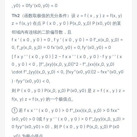
,
y
0
)
=
0
f
y
′
(
x
0
,
y
0
)
=
0
Th2
（函数取极值的充分条件）设
z = f ( x , y ) z = f(x, y)
z
=
f
(
x
,
y
)
在点
P ( x 0 , y 0 ) P(x_0, y_0)
P
(
x
0
,
y
0
)
的某
邻域内有连续的二阶偏导数，且
f x ′ ( x 0 , y 0 ) = 0 , f y ′ ( x 0 , y 0 ) = 0 f'_x(x_0, y_0) =
0, f'_y(x_0, y_0) = 0
f
x
′
(
x
0
,
y
0
)
=
0
,
f
y
′
(
x
0
,
y
0
)
=
0
[ f x y ′ ′ ( x 0 , y 0 ) ] 2 − f x x ′ ′ ( x 0 , y 0 ) ⋅ f y y ′ ′ ( x
0 , y 0 ) < 0 , [f''_{xy}(x_0, y_0)]^2 - f''_{xx}(x_0, y_0)
\cdot f''_{yy}(x_0, y_0) < 0,
[
f
x
y
′′
(
x
0
,
y
0
)
]
2
−
f
xx
′′
(
x
0
,
y
0
)
⋅
f
yy
′′
(
x
0
,
y
0
)
<
0
,
则
P ( x 0 , y 0 ) P(x_0, y_0)
P
(
x
0
,
y
0
)
是
z = f ( x , y ) z =
f(x, y)
z
=
f
(
x
,
y
)
的一个极值点。
① 若
f x x ′ ′ ( x 0 , y 0 ) > 0 f''_{xx}(x_0, y_0) > 0
f
xx
′′
(
x
0
,
y
0
)
>
0
(或
f y y ′ ′ ( x 0 , y 0 ) > 0 f''_{yy}(x_0, y_0) >
0
f
yy
′′
(
x
0
,
y
0
)
>
0
)，则
P ( x 0 , y 0 ) P(x_0, y_0)
P
(
x
0
,
y
0
)
为极小值点。