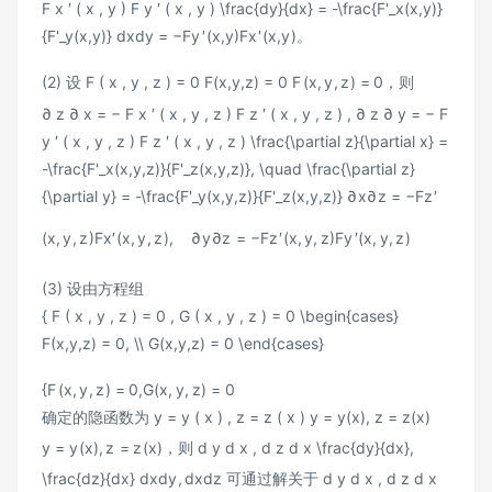
F x ′ ( x , y ) F y ′ ( x , y ) \frac{dy}{dx} = -\frac{F'_x(x,y)}
{F'_y(x,y)}
d
x
d
y
=
−
F
y
′
(
x
,
y
)
F
x
′
(
x
,
y
)
。
(2) 设
F ( x , y , z ) = 0 F(x,y,z) = 0
F
(
x
,
y
,
z
)
=
0
，则
∂ z ∂ x = − F x ′ ( x , y , z ) F z ′ ( x , y , z ) , ∂ z ∂ y = − F
y ′ ( x , y , z ) F z ′ ( x , y , z ) \frac{\partial z}{\partial x} =
-\frac{F'_x(x,y,z)}{F'_z(x,y,z)}, \quad \frac{\partial z}
{\partial y} = -\frac{F'_y(x,y,z)}{F'_z(x,y,z)}
∂
x
∂
z
=
−
F
z
′
(
x
,
y
,
z
)
F
x
′
(
x
,
y
,
z
)
,
∂
y
∂
z
=
−
F
z
′
(
x
,
y
,
z
)
F
y
′
(
x
,
y
,
z
)
(3) 设由方程组
{ F ( x , y , z ) = 0 , G ( x , y , z ) = 0 \begin{cases}
F(x,y,z) = 0, \\ G(x,y,z) = 0 \end{cases}
{
F
(
x
,
y
,
z
)
=
0
,
G
(
x
,
y
,
z
)
=
0
确定的隐函数为
y = y ( x ) , z = z ( x ) y = y(x), z = z(x)
y
=
y
(
x
)
,
z
=
z
(
x
)
，则
d y d x , d z d x \frac{dy}{dx},
\frac{dz}{dx}
d
x
d
y
,
d
x
d
z
可通过解关于
d y d x , d z d x