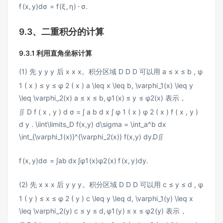
f
(
x
,
y
)
d
σ
=
f
(
ξ
,
η
)
⋅
σ
.
9.3、二重积分的计算
9.3.1 利用直角坐标计算
(1) 先
y y
y
后
x x
x
。积分区域
D D
D
可以用
a ≤ x ≤ b , φ
1 ( x ) ≤ y ≤ φ 2 ( x ) a \leq x \leq b, \varphi_1(x) \leq y
\leq \varphi_2(x)
a
≤
x
≤
b
,
φ
1
(
x
)
≤
y
≤
φ
2
(
x
)
表示，
∬ D f ( x , y ) d σ = ∫ a b d x ∫ φ 1 ( x ) φ 2 ( x ) f ( x , y )
d y . \iint\limits_D f(x,y) d\sigma = \int_a^b dx
\int_{\varphi_1(x)}^{\varphi_2(x)} f(x,y) dy.
D
∬
f
(
x
,
y
)
d
σ
=
∫
a
b
d
x
∫
φ
1
(
x
)
φ
2
(
x
)
f
(
x
,
y
)
d
y
.
(2) 先
x x
x
后
y y
y
。积分区域
D D
D
可以用
c ≤ y ≤ d , φ
1 ( y ) ≤ x ≤ φ 2 ( y ) c \leq y \leq d, \varphi_1(y) \leq x
\leq \varphi_2(y)
c
≤
y
≤
d
,
φ
1
(
y
)
≤
x
≤
φ
2
(
y
)
表示，