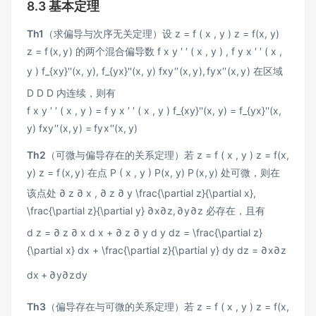
8.3 基本定理
Th1
（求偏导与次序无关定理）设
z = f ( x , y ) z = f(x, y)
z
=
f
(
x
,
y
)
的两个混合偏导数
f x y ′ ′ ( x , y ) , f y x ′ ′ ( x ,
y ) f_{xy}''(x, y), f_{yx}''(x, y)
f
x
y
′′
(
x
,
y
)
,
f
y
x
′′
(
x
,
y
)
在区域
D D
D
内连续，则有
f x y ′ ′ ( x , y ) = f y x ′ ′ ( x , y ) f_{xy}''(x, y) = f_{yx}''(x,
y)
f
x
y
′′
(
x
,
y
)
=
f
y
x
′′
(
x
,
y
)
Th2
（可微与偏导存在的关系定理）若
z = f ( x , y ) z = f(x,
y)
z
=
f
(
x
,
y
)
在点
P ( x , y ) P(x, y)
P
(
x
,
y
)
处可微，则在
该点处
∂ z ∂ x , ∂ z ∂ y \frac{\partial z}{\partial x},
\frac{\partial z}{\partial y}
∂
x
∂
z
,
∂
y
∂
z
必存在，且有
d z = ∂ z ∂ x d x + ∂ z ∂ y d y dz = \frac{\partial z}
{\partial x} dx + \frac{\partial z}{\partial y} dy
d
z
=
∂
x
∂
z
d
x
+
∂
y
∂
z
d
y
Th3
（偏导存在与可微的关系定理）若
z = f ( x , y ) z = f(x,