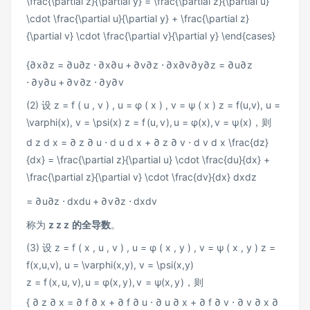
\frac{\partial z}{\partial y} = \frac{\partial z}{\partial u}
\cdot \frac{\partial u}{\partial y} + \frac{\partial z}
{\partial v} \cdot \frac{\partial v}{\partial y} \end{cases}
{
∂
x
∂
z
=
∂
u
∂
z
⋅
∂
x
∂
u
+
∂
v
∂
z
⋅
∂
x
∂
v
∂
y
∂
z
=
∂
u
∂
z
⋅
∂
y
∂
u
+
∂
v
∂
z
⋅
∂
y
∂
v
(2) 设
z = f ( u , v ) , u = φ ( x ) , v = ψ ( x ) z = f(u,v), u =
\varphi(x), v = \psi(x)
z
=
f
(
u
,
v
)
,
u
=
φ
(
x
)
,
v
=
ψ
(
x
)
，则
d z d x = ∂ z ∂ u ⋅ d u d x + ∂ z ∂ v ⋅ d v d x \frac{dz}
{dx} = \frac{\partial z}{\partial u} \cdot \frac{du}{dx} +
\frac{\partial z}{\partial v} \cdot \frac{dv}{dx}
d
x
d
z
=
∂
u
∂
z
⋅
d
x
d
u
+
∂
v
∂
z
⋅
d
x
d
v
称为
z z
z
的全导数
。
(3) 设
z = f ( x , u , v ) , u = φ ( x , y ) , v = ψ ( x , y ) z =
f(x,u,v), u = \varphi(x,y), v = \psi(x,y)
z
=
f
(
x
,
u
,
v
)
,
u
=
φ
(
x
,
y
)
,
v
=
ψ
(
x
,
y
)
，则
{ ∂ z ∂ x = ∂ f ∂ x + ∂ f ∂ u ⋅ ∂ u ∂ x + ∂ f ∂ v ⋅ ∂ v ∂ x ∂