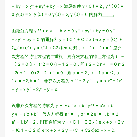
+ by = x
y
′′
+
a
y
′
+
b
y
=
x
满足条件
y ( 0 ) = 2 , y ′ ( 0 ) =
0 y(0) = 2, y'(0) = 0
y
(
0
)
=
2
,
y
′
(
0
)
=
0
的解为______。
由微分方程
y ′ ′ + a y ′ + b y = 0 y'' + ay' + by = 0
y
′′
+
a
y
′
+
b
y
=
0
的通解为
y = ( C 1 + C 2 x ) e x y = (C_1 +
C_2 x) e^x
y
=
(
C
1
+
C
2
x
)
e
x
可知，
r = 1 r = 1
r
=
1
是齐
次方程的特征方程的二重根，则齐次方程的特征方程为
( r −
1 ) 2 = 0 (r - 1)^2 = 0
(
r
−
1
)
2
=
0
，即
r 2 − 2 r + 1 = 0 r^2
- 2r + 1 = 0
r
2
−
2
r
+
1
=
0
，则
a = − 2 , b = 1 a = -2, b =
1
a
=
−
2
,
b
=
1
，非齐次方程为
y ′ ′ − 2 y ′ + y = x y'' - 2y'
+ y = x
y
′′
−
2
y
′
+
y
=
x
。
设非齐次方程的特解为
y ∗ = a ′ x + b ′ y^* = a'x + b'
y
∗
=
a
′
x
+
b
′
，代入方程得
a ′ = 1 , b ′ = 2 a' = 1, b' = 2
a
′
=
1
,
b
′
=
2
，则其通解为
y = ( C 1 + C 2 x ) e x + x + 2 y
= (C_1 + C_2 x) e^x + x + 2
y
=
(
C
1
+
C
2
x
)
e
x
+
x
+
2
。