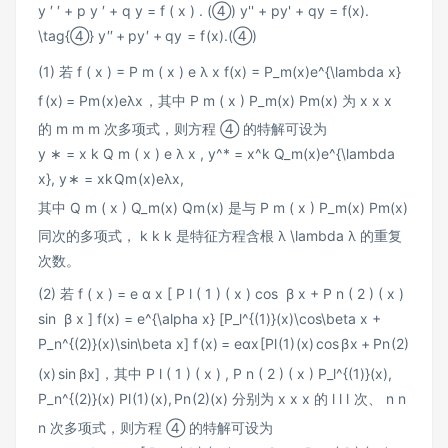
y ′ ′ + p y ′ + q y = f ( x ) . (④) y'' + py' + qy = f(x).
\tag{④}
y
′′
+
p
y
′
+
q
y
=
f
(
x
)
.
(
④
)
(1) 若
f ( x ) = P m ( x ) e λ x f(x) = P_m(x)e^{\lambda x}
f
(
x
)
=
P
m
(
x
)
e
λ
x
，其中
P m ( x ) P_m(x)
P
m
(
x
)
为
x x
x
的
m m
m
次多项式，则方程 ④ 的特解可设为
y ∗ = x k Q m ( x ) e λ x , y^* = x^k Q_m(x)e^{\lambda
x},
y
∗
=
x
k
Q
m
(
x
)
e
λ
x
,
其中
Q m ( x ) Q_m(x)
Q
m
(
x
)
是与
P m ( x ) P_m(x)
P
m
(
x
)
同次的多项式，
k k
k
是特征方程含根
λ \lambda
λ
的重复
次数。
(2) 若
f ( x ) = e α x [ P l ( 1 ) ( x ) cos ⁡ β x + P n ( 2 ) ( x )
sin ⁡ β x ] f(x) = e^{\alpha x} [P_l^{(1)}(x)\cos\beta x +
P_n^{(2)}(x)\sin\beta x]
f
(
x
)
=
e
αx
[
P
l
(
1
)
(
x
)
cos
β
x
+
P
n
(
2
)
(
x
)
sin
β
x
]
，其中
P l ( 1 ) ( x ) , P n ( 2 ) ( x ) P_l^{(1)}(x),
P_n^{(2)}(x)
P
l
(
1
)
(
x
)
,
P
n
(
2
)
(
x
)
分别为
x x
x
的
l l
l
次、
n n
n
次多项式，则方程 ④ 的特解可设为