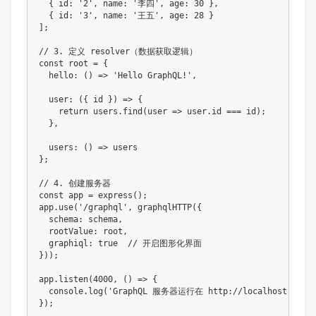
  { id: '2', name: '李四', age: 30 },

  { id: '3', name: '王五', age: 28 }

];

// 3. 定义 resolver（数据获取逻辑）

const root = {

  hello: () => 'Hello GraphQL!',

  user: ({ id }) => {

    return users.find(user => user.id === id);

  },

  users: () => users

};

// 4. 创建服务器

const app = express();

app.use('/graphql', graphqlHTTP({

  schema: schema,

  rootValue: root,

  graphiql: true  // 开启图形化界面

}));

app.listen(4000, () => {

  console.log('GraphQL 服务器运行在 http://localhost:4000/g
});