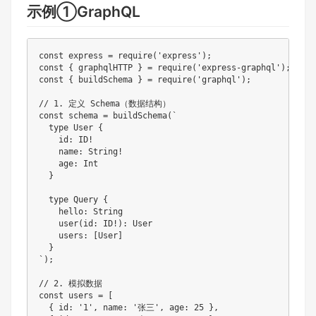
示例①GraphQL
const express = require('express');

const { graphqlHTTP } = require('express-graphql');

const { buildSchema } = require('graphql');

// 1. 定义 Schema（数据结构）

const schema = buildSchema(`

  type User {

    id: ID!

    name: String!

    age: Int

  }

  type Query {

    hello: String

    user(id: ID!): User

    users: [User]

  }

`);

// 2. 模拟数据

const users = [

  { id: '1', name: '张三', age: 25 },
